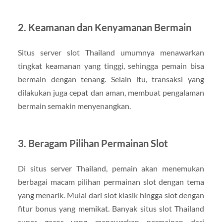
2. Keamanan dan Kenyamanan Bermain
Situs server slot Thailand umumnya menawarkan
tingkat keamanan yang tinggi, sehingga pemain bisa
bermain dengan tenang. Selain itu, transaksi yang
dilakukan juga cepat dan aman, membuat pengalaman
bermain semakin menyenangkan.
3. Beragam Pilihan Permainan Slot
Di situs server Thailand, pemain akan menemukan
berbagai macam pilihan permainan slot dengan tema
yang menarik. Mulai dari slot klasik hingga slot dengan
fitur bonus yang memikat. Banyak situs slot Thailand
super gacor yang menawarkan permainan dari