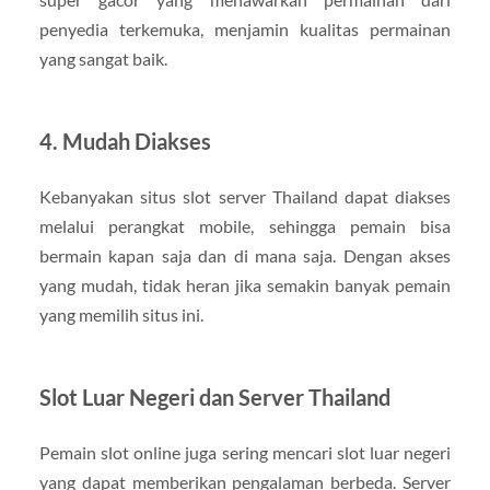
penyedia terkemuka, menjamin kualitas permainan
yang sangat baik.
4. Mudah Diakses
Kebanyakan situs slot server Thailand dapat diakses
melalui perangkat mobile, sehingga pemain bisa
bermain kapan saja dan di mana saja. Dengan akses
yang mudah, tidak heran jika semakin banyak pemain
yang memilih situs ini.
Slot Luar Negeri dan Server Thailand
Pemain slot online juga sering mencari slot luar negeri
yang dapat memberikan pengalaman berbeda. Server