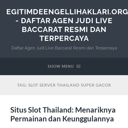
EGITIMDEENGELLIHAKLARI.OR
- DAFTAR AGEN JUDI LIVE
BACCARAT RESMI DAN
TERPERCAYA
Daftar Agen Judi Live Baccarat Resmi dan Terpercaya
SHOW MENU
TAG:
SLOT SERVER THAILAND SUPER GАСОR
Situs Slot Thailand: Menariknya
Permainan dan Keunggulannya