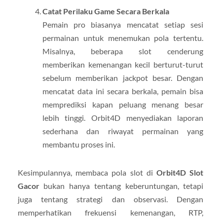
Catat Perilaku Game Secara Berkala
Pemain pro biasanya mencatat setiap sesi
permainan untuk menemukan pola tertentu.
Misalnya, beberapa slot cenderung
memberikan kemenangan kecil berturut-turut
sebelum memberikan jackpot besar. Dengan
mencatat data ini secara berkala, pemain bisa
memprediksi kapan peluang menang besar
lebih tinggi. Orbit4D menyediakan laporan
sederhana dan riwayat permainan yang
membantu proses ini.
Kesimpulannya, membaca pola slot di
Orbit4D Slot
Gacor
bukan hanya tentang keberuntungan, tetapi
juga tentang strategi dan observasi. Dengan
memperhatikan frekuensi kemenangan, RTP,