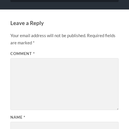
Leave a Reply
Your email address will not be published.
Required fields
are marked
*
COMMENT
*
NAME
*