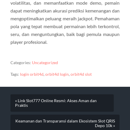
volatilitas, dan memanfaatkan mode demo, pemain
dapat meningkatkan akurasi prediksi kemenangan dan
mengoptimalkan peluang meraih jackpot. Pemahaman
pola yang tepat membuat permainan lebih terkontrol,
seru, dan menguntungkan, baik bagi pemula maupun
player profesional.
Categories:
Uncategorized
Tags:
login orbit4d
,
orbit4d login
,
orbit4d slot
« Link Slot777 Online Resmi: Akses Aman dan
Praktis
Keamanan dan Transparansi dalam Ekosistem Slot QRIS
Depo 10k »