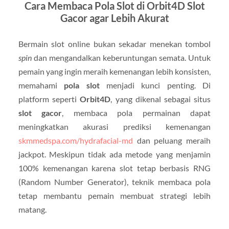
Cara Membaca Pola Slot di Orbit4D Slot
Gacor agar Lebih Akurat
Bermain slot online bukan sekadar menekan tombol
spin
dan mengandalkan keberuntungan semata. Untuk
pemain yang ingin meraih kemenangan lebih konsisten,
memahami
pola slot
menjadi kunci penting. Di
platform seperti
Orbit4D
, yang dikenal sebagai situs
slot gacor
, membaca pola permainan dapat
meningkatkan akurasi prediksi kemenangan
skmmedspa.com/hydrafacial-md
dan peluang meraih
jackpot. Meskipun tidak ada metode yang menjamin
100% kemenangan karena slot tetap berbasis RNG
(Random Number Generator), teknik membaca pola
tetap membantu pemain membuat strategi lebih
matang.