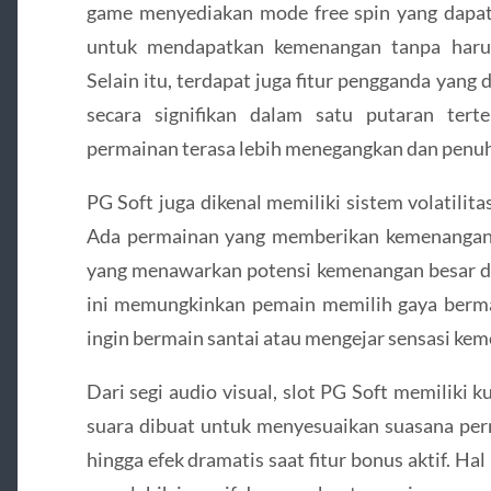
game menyediakan mode free spin yang dap
untuk mendapatkan kemenangan tanpa haru
Selain itu, terdapat juga fitur pengganda yan
secara signifikan dalam satu putaran tert
permainan terasa lebih menegangkan dan penuh
PG Soft juga dikenal memiliki sistem volatili
Ada permainan yang memberikan kemenangan ke
yang menawarkan potensi kemenangan besar deng
ini memungkinkan pemain memilih gaya bermai
ingin bermain santai atau mengejar sensasi ke
Dari segi audio visual, slot PG Soft memiliki k
suara dibuat untuk menyesuaikan suasana perm
hingga efek dramatis saat fitur bonus aktif. H