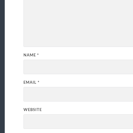
NAME
*
EMAIL
*
WEBSITE