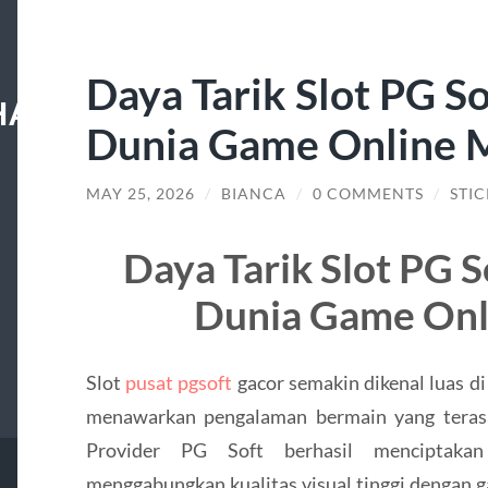
Daya Tarik Slot PG S
HAKLARI.ORG
Dunia Game Online 
MAY 25, 2026
/
BIANCA
/
0 COMMENTS
/
STI
Daya Tarik Slot PG 
Dunia Game Onl
Slot
pusat pgsoft
gacor semakin dikenal luas d
menawarkan pengalaman bermain yang terasa
Provider PG Soft berhasil menciptaka
menggabungkan kualitas visual tinggi dengan 