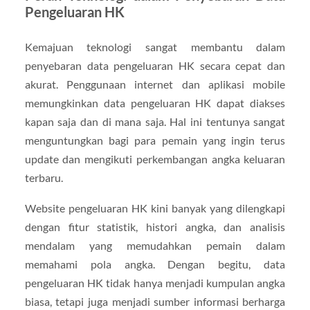
Pengeluaran HK
Kemajuan teknologi sangat membantu dalam
penyebaran data pengeluaran HK secara cepat dan
akurat. Penggunaan internet dan aplikasi mobile
memungkinkan data pengeluaran HK dapat diakses
kapan saja dan di mana saja. Hal ini tentunya sangat
menguntungkan bagi para pemain yang ingin terus
update dan mengikuti perkembangan angka keluaran
terbaru.
Website pengeluaran HK kini banyak yang dilengkapi
dengan fitur statistik, histori angka, dan analisis
mendalam yang memudahkan pemain dalam
memahami pola angka. Dengan begitu, data
pengeluaran HK tidak hanya menjadi kumpulan angka
biasa, tetapi juga menjadi sumber informasi berharga