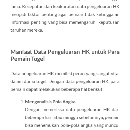
lama. Kecepatan dan keakuratan data pengeluaran HK
menjadi faktor penting agar pemain tidak ketinggalan
informasi penting yang bisa memengaruhi keputusan
taruhan mereka.
Manfaat Data Pengeluaran HK untuk Para
Pemain Togel
Data pengeluaran HK memiliki peran yang sangat vital
dalam dunia togel. Dengan data pengeluaran HK, para
pemain dapat melakukan beberapa hal berikut:
Menganalisis Pola Angka
Dengan memeriksa data pengeluaran HK dari
beberapa hari atau minggu sebelumnya, pemain
bisa menemukan pola-pola angka yang muncul