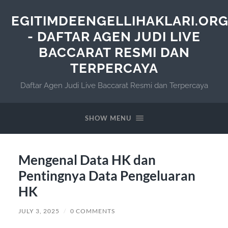
EGITIMDEENGELLIHAKLARI.OR
- DAFTAR AGEN JUDI LIVE
BACCARAT RESMI DAN
TERPERCAYA
Daftar Agen Judi Live Baccarat Resmi dan Terpercaya
SHOW MENU
Mengenal Data HK dan
Pentingnya Data Pengeluaran
HK
JULY 3, 2025
/
0 COMMENTS