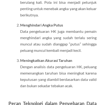
berulang kali. Pola ini bisa menjadi petunjuk
penting untuk menebak angka yang akan keluar
berikutnya.
Menghindari Angka Putus
Data pengeluaran HK juga membantu pemain
menghindari angka yang sudah terlalu sering
muncul atau sudah dianggap “putus” sehingga
peluang muncul kembali menjadi kecil.
Meningkatkan Akurasi Taruhan
Dengan analisis data pengeluaran HK, peluang
memenangkan taruhan bisa meningkat karena
keputusan yang diambil berdasarkan data valid
dan bukan sekadar tebakan acak.
Peran Teknologi dalam Penyebaran Data