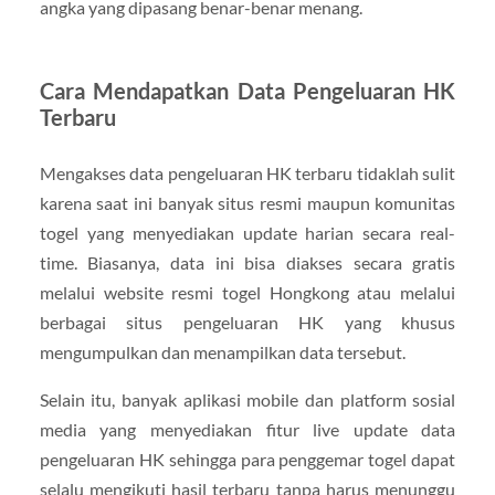
angka yang dipasang benar-benar menang.
Cara Mendapatkan Data Pengeluaran HK
Terbaru
Mengakses data pengeluaran HK terbaru tidaklah sulit
karena saat ini banyak situs resmi maupun komunitas
togel yang menyediakan update harian secara real-
time. Biasanya, data ini bisa diakses secara gratis
melalui website resmi togel Hongkong atau melalui
berbagai situs pengeluaran HK yang khusus
mengumpulkan dan menampilkan data tersebut.
Selain itu, banyak aplikasi mobile dan platform sosial
media yang menyediakan fitur live update data
pengeluaran HK sehingga para penggemar togel dapat
selalu mengikuti hasil terbaru tanpa harus menunggu