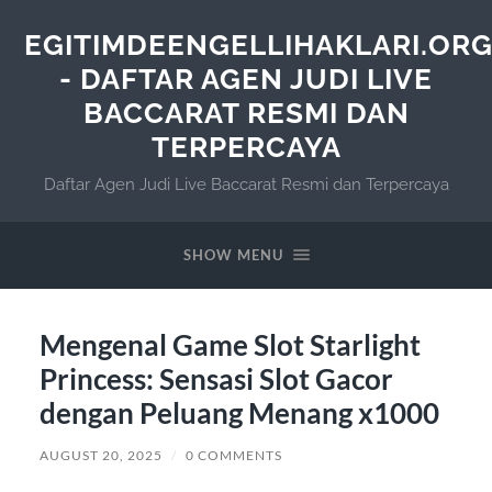
EGITIMDEENGELLIHAKLARI.OR
- DAFTAR AGEN JUDI LIVE
BACCARAT RESMI DAN
TERPERCAYA
Daftar Agen Judi Live Baccarat Resmi dan Terpercaya
SHOW MENU
Mengenal Game Slot Starlight
Princess: Sensasi Slot Gacor
dengan Peluang Menang x1000
AUGUST 20, 2025
/
0 COMMENTS