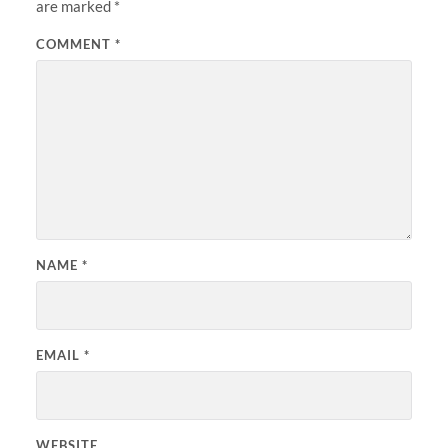
are marked
*
COMMENT
*
NAME
*
EMAIL
*
WEBSITE