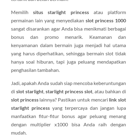
Memilih
situs starlight princess
atau platform
permainan lain yang menyediakan
slot princess 1000
sangat disarankan agar Anda bisa menikmati berbagai
bonus dan promo menarik. Keamanan dan
kenyamanan dalam bermain juga menjadi hal utama
yang harus diperhatikan, sehingga bermain slot tidak
hanya soal hiburan, tapi juga peluang mendapatkan
penghasilan tambahan.
Jadi, apakah Anda sudah siap mencoba keberuntungan
di
slot starlight
,
starlight princess slot
, atau bahkan di
slot princess
lainnya? Pastikan untuk mencari
link slot
starlight princess
yang terpercaya dan jangan lupa
manfaatkan fitur-fitur bonus agar peluang menang
dengan multiplier x1000 bisa Anda raih dengan
mudah.