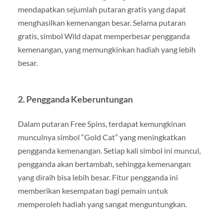
mendapatkan sejumlah putaran gratis yang dapat
menghasilkan kemenangan besar. Selama putaran
gratis, simbol Wild dapat memperbesar pengganda
kemenangan, yang memungkinkan hadiah yang lebih
besar.
2.
Pengganda Keberuntungan
Dalam putaran Free Spins, terdapat kemungkinan
munculnya simbol “Gold Cat” yang meningkatkan
pengganda kemenangan. Setiap kali simbol ini muncul,
pengganda akan bertambah, sehingga kemenangan
yang diraih bisa lebih besar. Fitur pengganda ini
memberikan kesempatan bagi pemain untuk
memperoleh hadiah yang sangat menguntungkan.