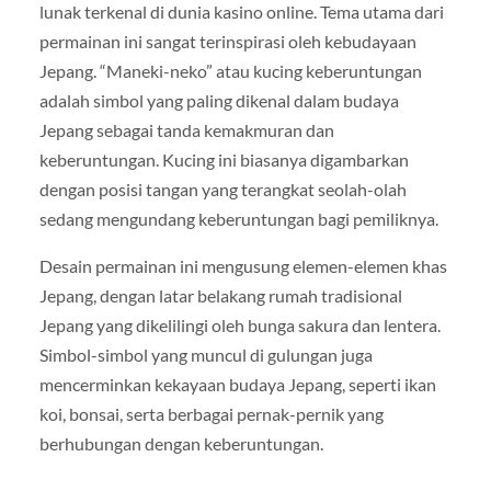
lunak terkenal di dunia kasino online. Tema utama dari
permainan ini sangat terinspirasi oleh kebudayaan
Jepang. “Maneki-neko” atau kucing keberuntungan
adalah simbol yang paling dikenal dalam budaya
Jepang sebagai tanda kemakmuran dan
keberuntungan. Kucing ini biasanya digambarkan
dengan posisi tangan yang terangkat seolah-olah
sedang mengundang keberuntungan bagi pemiliknya.
Desain permainan ini mengusung elemen-elemen khas
Jepang, dengan latar belakang rumah tradisional
Jepang yang dikelilingi oleh bunga sakura dan lentera.
Simbol-simbol yang muncul di gulungan juga
mencerminkan kekayaan budaya Jepang, seperti ikan
koi, bonsai, serta berbagai pernak-pernik yang
berhubungan dengan keberuntungan.