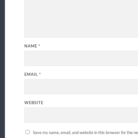
NAME
*
EMAIL
*
WEBSITE
Save my name, email, and website in this browser for the n