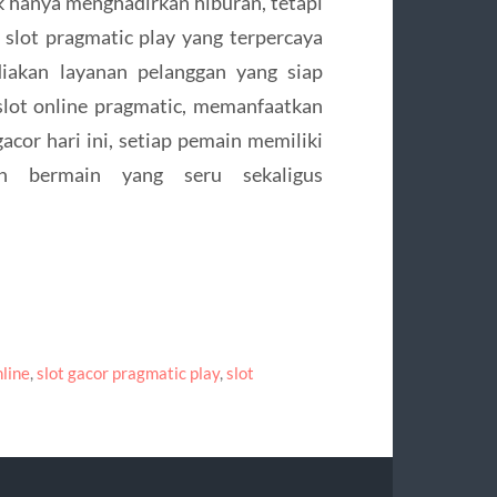
ak hanya menghadirkan hiburan, tetapi
 slot pragmatic play yang terpercaya
diakan layanan pelanggan yang siap
ot online pragmatic, memanfaatkan
acor hari ini, setiap pemain memiliki
n bermain yang seru sekaligus
nline
,
slot gacor pragmatic play
,
slot