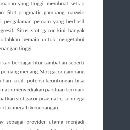
amanan yang tinggi, membuat setiap
man. Slot pragmatic gampang maxwin
lui pengalaman pemain yang berhasil
resif. Situs slot gacor kini banyak
emudahkan pemain untuk mengetahui
nangan tinggi.
irkan berbagai fitur tambahan seperti
an peluang menang. Slot gacor gampang
han kecil, potensi keuntungan bisa
pragmatic menyediakan panduan bermain
tkan slot gacor pragmatic, sehingga
 untuk meraih kemenangan.
ay sebagai provider utama menjadi