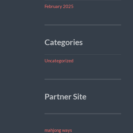
February 2025
Categories
Uncategorized
Partner Site
mahjong ways