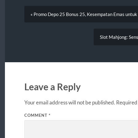
« Promo Depo 25 Bonus 25, Kesempatan Emas untu
Slot Mahjong: Sen
Leave a Reply
Your email address will not be published.
Required 
COMMENT
*