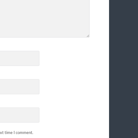
ext time I comment.