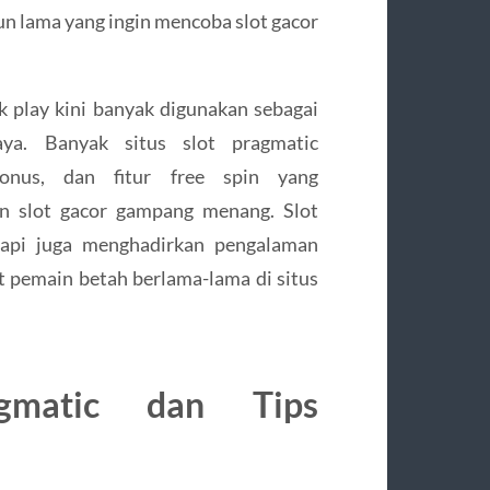
un lama yang ingin mencoba slot gacor
ik play kini banyak digunakan sebagai
aya. Banyak situs slot pragmatic
onus, dan fitur free spin yang
 slot gacor gampang menang. Slot
etapi juga menghadirkan pengalaman
pemain betah berlama-lama di situs
gmatic dan Tips