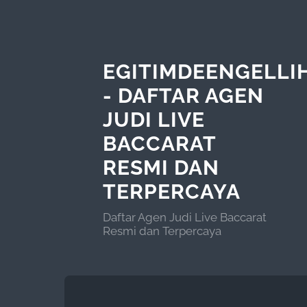
EGITIMDEENGELLI
- DAFTAR AGEN
JUDI LIVE
BACCARAT
RESMI DAN
TERPERCAYA
Daftar Agen Judi Live Baccarat
Resmi dan Terpercaya