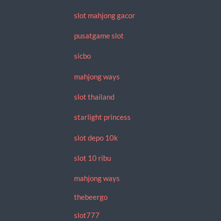
slot mahjong gacor
pusatgame slot
sicbo
mahjong ways
slot thailand
starlight princess
slot depo 10k
slot 10 ribu
mahjong ways
thebeergo
slot777