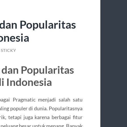
dan Popularitas
onesia
STICKY
dan Popularitas
di Indonesia
bagai Pragmatic menjadi salah satu
ling populer di dunia. Popularitasnya
ik, tetapi juga karena berbagai fitur
 peluang besar untuk menang. Banyak