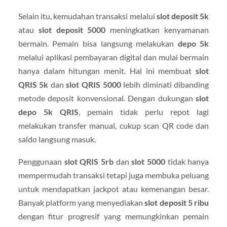
Selain itu, kemudahan transaksi melalui
slot deposit 5k
atau
slot deposit 5000
meningkatkan kenyamanan
bermain. Pemain bisa langsung melakukan
depo 5k
melalui aplikasi pembayaran digital dan mulai bermain
hanya dalam hitungan menit. Hal ini membuat
slot
QRIS 5k
dan
slot QRIS 5000
lebih diminati dibanding
metode deposit konvensional. Dengan dukungan
slot
depo 5k QRIS
, pemain tidak perlu repot lagi
melakukan transfer manual, cukup scan QR code dan
saldo langsung masuk.
Penggunaan
slot QRIS 5rb
dan
slot 5000
tidak hanya
mempermudah transaksi tetapi juga membuka peluang
untuk mendapatkan jackpot atau kemenangan besar.
Banyak platform yang menyediakan
slot deposit 5 ribu
dengan fitur progresif yang memungkinkan pemain