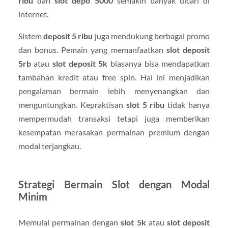
ribu
dan
slot depo 5000
semakin banyak dicari di
internet.
Sistem
deposit 5 ribu
juga mendukung berbagai promo
dan bonus. Pemain yang memanfaatkan
slot deposit
5rb
atau
slot deposit 5k
biasanya bisa mendapatkan
tambahan kredit atau free spin. Hal ini menjadikan
pengalaman bermain lebih menyenangkan dan
menguntungkan. Kepraktisan
slot 5 ribu
tidak hanya
mempermudah transaksi tetapi juga memberikan
kesempatan merasakan permainan premium dengan
modal terjangkau.
Strategi Bermain Slot dengan Modal
Minim
Memulai permainan dengan
slot 5k
atau
slot deposit