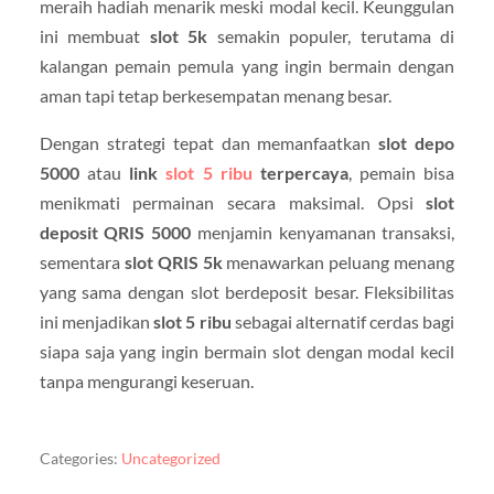
meraih hadiah menarik meski modal kecil. Keunggulan
ini membuat
slot 5k
semakin populer, terutama di
kalangan pemain pemula yang ingin bermain dengan
aman tapi tetap berkesempatan menang besar.
Dengan strategi tepat dan memanfaatkan
slot depo
5000
atau
link
slot 5 ribu
terpercaya
, pemain bisa
menikmati permainan secara maksimal. Opsi
slot
deposit QRIS 5000
menjamin kenyamanan transaksi,
sementara
slot QRIS 5k
menawarkan peluang menang
yang sama dengan slot berdeposit besar. Fleksibilitas
ini menjadikan
slot 5 ribu
sebagai alternatif cerdas bagi
siapa saja yang ingin bermain slot dengan modal kecil
tanpa mengurangi keseruan.
Categories:
Uncategorized