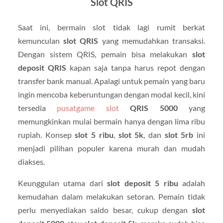
Slot QRIS
Saat ini, bermain slot tidak lagi rumit berkat
kemunculan
slot QRIS
yang memudahkan transaksi.
Dengan sistem QRIS, pemain bisa melakukan
slot
deposit QRIS
kapan saja tanpa harus repot dengan
transfer bank manual. Apalagi untuk pemain yang baru
ingin mencoba keberuntungan dengan modal kecil, kini
tersedia
pusatgame slot
QRIS 5000
yang
memungkinkan mulai bermain hanya dengan lima ribu
rupiah. Konsep
slot 5 ribu
,
slot 5k
, dan
slot 5rb
ini
menjadi pilihan populer karena murah dan mudah
diakses.
Keunggulan utama dari
slot deposit 5 ribu
adalah
kemudahan dalam melakukan setoran. Pemain tidak
perlu menyediakan saldo besar, cukup dengan
slot