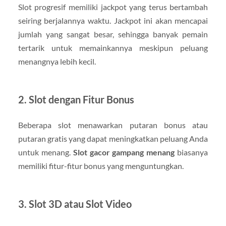
Slot progresif memiliki jackpot yang terus bertambah
seiring berjalannya waktu. Jackpot ini akan mencapai
jumlah yang sangat besar, sehingga banyak pemain
tertarik untuk memainkannya meskipun peluang
menangnya lebih kecil.
2.
Slot dengan Fitur Bonus
Beberapa slot menawarkan putaran bonus atau
putaran gratis yang dapat meningkatkan peluang Anda
untuk menang.
Slot gacor gampang menang
biasanya
memiliki fitur-fitur bonus yang menguntungkan.
3.
Slot 3D atau Slot Video