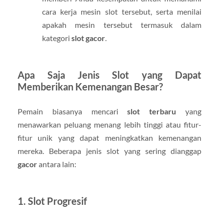
cara kerja mesin slot tersebut, serta menilai
apakah mesin tersebut termasuk dalam
kategori
slot gacor
.
Apa Saja Jenis Slot yang Dapat
Memberikan Kemenangan Besar?
Pemain biasanya mencari
slot terbaru
yang
menawarkan peluang menang lebih tinggi atau fitur-
fitur unik yang dapat meningkatkan kemenangan
mereka. Beberapa jenis slot yang sering dianggap
gacor
antara lain:
1.
Slot Progresif