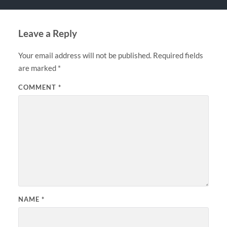
Leave a Reply
Your email address will not be published.
Required fields
are marked
*
COMMENT
*
NAME
*