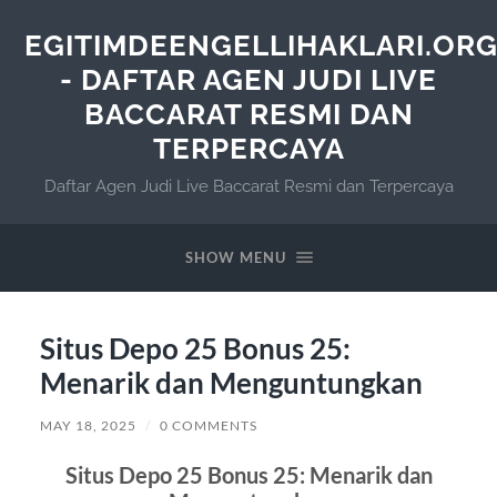
EGITIMDEENGELLIHAKLARI.OR
- DAFTAR AGEN JUDI LIVE
BACCARAT RESMI DAN
TERPERCAYA
Daftar Agen Judi Live Baccarat Resmi dan Terpercaya
SHOW MENU
Situs Depo 25 Bonus 25:
Menarik dan Menguntungkan
MAY 18, 2025
/
0 COMMENTS
Situs Depo 25 Bonus 25: Menarik dan