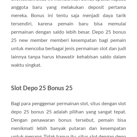
anggota baru yang melakukan deposit pertama
mereka. Bonus ini tentu saja menjadi daya tarik
tersendiri, karena pemain baru bisa memulai
permainan dengan saldo lebih besar. Depo 25 bonus
25 new member memberi kesempatan bagi pemain
untuk mencoba berbagai jenis permainan slot dan judi
lainnya tanpa harus khawatir kehabisan saldo dalam
waktu singkat.
Slot Depo 25 Bonus 25
Bagi para penggemar permainan slot, situs dengan slot
depo 25 bonus 25 adalah pilihan yang sangat tepat.
Dengan penawaran bonus tersebut, pemain bisa
menikmati lebih banyak putaran dan kesempatan
untuk menang. Tidak hanya itu, situs slot dengan depo