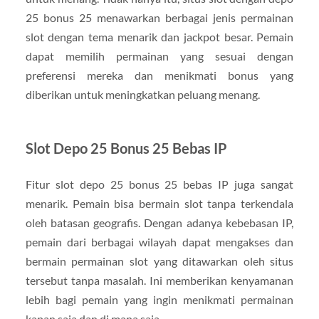
25 bonus 25 menawarkan berbagai jenis permainan
slot dengan tema menarik dan jackpot besar. Pemain
dapat memilih permainan yang sesuai dengan
preferensi mereka dan menikmati bonus yang
diberikan untuk meningkatkan peluang menang.
Slot Depo 25 Bonus 25 Bebas IP
Fitur slot depo 25 bonus 25 bebas IP juga sangat
menarik. Pemain bisa bermain slot tanpa terkendala
oleh batasan geografis. Dengan adanya kebebasan IP,
pemain dari berbagai wilayah dapat mengakses dan
bermain permainan slot yang ditawarkan oleh situs
tersebut tanpa masalah. Ini memberikan kenyamanan
lebih bagi pemain yang ingin menikmati permainan
kapan saja dan di mana saja.