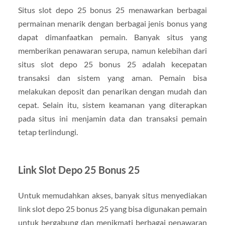
Situs slot depo 25 bonus 25 menawarkan berbagai
permainan menarik dengan berbagai jenis bonus yang
dapat dimanfaatkan pemain. Banyak situs yang
memberikan penawaran serupa, namun kelebihan dari
situs slot depo 25 bonus 25 adalah kecepatan
transaksi dan sistem yang aman. Pemain bisa
melakukan deposit dan penarikan dengan mudah dan
cepat. Selain itu, sistem keamanan yang diterapkan
pada situs ini menjamin data dan transaksi pemain
tetap terlindungi.
Link Slot Depo 25 Bonus 25
Untuk memudahkan akses, banyak situs menyediakan
link slot depo 25 bonus 25 yang bisa digunakan pemain
untuk bergabung dan menikmati berbagai penawaran