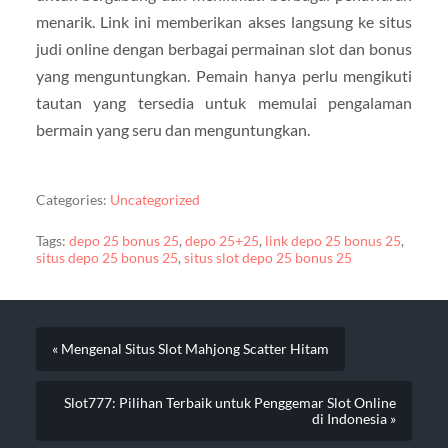
menarik. Link ini memberikan akses langsung ke situs
judi online dengan berbagai permainan slot dan bonus
yang menguntungkan. Pemain hanya perlu mengikuti
tautan yang tersedia untuk memulai pengalaman
bermain yang seru dan menguntungkan.
Categories:
Uncategorized
Tags:
depo 25 bonus 25
,
depo 25+25
,
link depo 25 bonus 25
,
situs depo 25 bonus 25
,
situs slot depo 25 bonus 25
« Mengenal Situs Slot Mahjong Scatter Hitam
Slot777: Pilihan Terbaik untuk Penggemar Slot Online
di Indonesia »