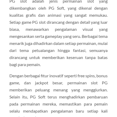
PG slot adalah jenis permainan slot yang
dikembangkan oleh PG Soft, yang dikenal dengan
kualitas grafis dan animasi yang sangat memukau.
Setiap game PG slot dirancang dengan detail yang luar
biasa, menawarkan pengalaman visual yang
mengesankan serta gameplay yang seru. Berbagai tema
menarik juga dihadirkan dalam setiap permainan, mulai
dari tema petualangan hingga fantasi, semuanya
dirancang untuk memberikan keseruan tanpa batas
bagi para pemain.
Dengan berbagai fitur inovatif seperti free spins, bonus
game, dan jackpot besar, permainan slot PG
memberikan peluang menang yang menggiurkan.
Selain itu, PG Soft terus menghadirkan pembaruan
pada permainan mereka, memastikan para pemain
selalu mendapatkan pengalaman baru setiap kali