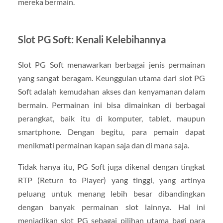
mereka bermain.
Slot PG Soft: Kenali Kelebihannya
Slot PG Soft menawarkan berbagai jenis permainan
yang sangat beragam. Keunggulan utama dari slot PG
Soft adalah kemudahan akses dan kenyamanan dalam
bermain. Permainan ini bisa dimainkan di berbagai
perangkat, baik itu di komputer, tablet, maupun
smartphone. Dengan begitu, para pemain dapat
menikmati permainan kapan saja dan di mana saja.
Tidak hanya itu, PG Soft juga dikenal dengan tingkat
RTP (Return to Player) yang tinggi, yang artinya
peluang untuk menang lebih besar dibandingkan
dengan banyak permainan slot lainnya. Hal ini
menjadikan slot PG sebagai pilihan utama bagi para