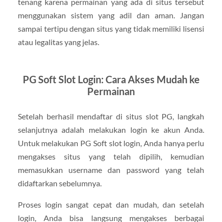
tenang karena permainan yang ada di situs tersebut
menggunakan sistem yang adil dan aman. Jangan
sampai tertipu dengan situs yang tidak memiliki lisensi
atau legalitas yang jelas.
PG Soft Slot Login: Cara Akses Mudah ke
Permainan
Setelah berhasil mendaftar di situs slot PG, langkah
selanjutnya adalah melakukan login ke akun Anda.
Untuk melakukan PG Soft slot login, Anda hanya perlu
mengakses situs yang telah dipilih, kemudian
memasukkan username dan password yang telah
didaftarkan sebelumnya.
Proses login sangat cepat dan mudah, dan setelah
login, Anda bisa langsung mengakses berbagai