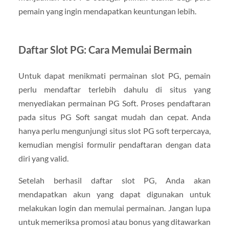
pemain yang ingin mendapatkan keuntungan lebih.
Daftar Slot PG: Cara Memulai Bermain
Untuk dapat menikmati permainan slot PG, pemain
perlu mendaftar terlebih dahulu di situs yang
menyediakan permainan PG Soft. Proses pendaftaran
pada situs PG Soft sangat mudah dan cepat. Anda
hanya perlu mengunjungi situs slot PG soft terpercaya,
kemudian mengisi formulir pendaftaran dengan data
diri yang valid.
Setelah berhasil daftar slot PG, Anda akan
mendapatkan akun yang dapat digunakan untuk
melakukan login dan memulai permainan. Jangan lupa
untuk memeriksa promosi atau bonus yang ditawarkan