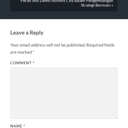
Peran Slot Demo Nolimit City dalam Pengembangan
Strategi Bermain »
Leave a Reply
Your email address will not be published.
Required fields
are marked
*
COMMENT
*
NAME
*