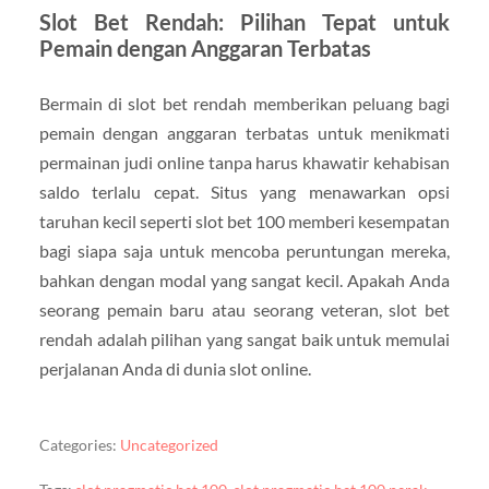
Slot Bet Rendah: Pilihan Tepat untuk
Pemain dengan Anggaran Terbatas
Bermain di slot bet rendah memberikan peluang bagi
pemain dengan anggaran terbatas untuk menikmati
permainan judi online tanpa harus khawatir kehabisan
saldo terlalu cepat. Situs yang menawarkan opsi
taruhan kecil seperti slot bet 100 memberi kesempatan
bagi siapa saja untuk mencoba peruntungan mereka,
bahkan dengan modal yang sangat kecil. Apakah Anda
seorang pemain baru atau seorang veteran, slot bet
rendah adalah pilihan yang sangat baik untuk memulai
perjalanan Anda di dunia slot online.
Categories:
Uncategorized