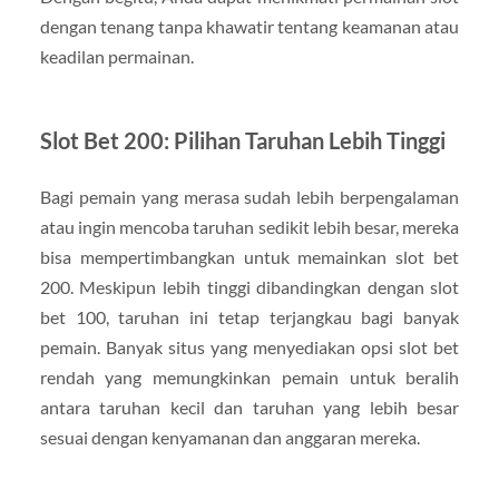
dengan tenang tanpa khawatir tentang keamanan atau
keadilan permainan.
Slot Bet 200: Pilihan Taruhan Lebih Tinggi
Bagi pemain yang merasa sudah lebih berpengalaman
atau ingin mencoba taruhan sedikit lebih besar, mereka
bisa mempertimbangkan untuk memainkan slot bet
200. Meskipun lebih tinggi dibandingkan dengan slot
bet 100, taruhan ini tetap terjangkau bagi banyak
pemain. Banyak situs yang menyediakan opsi slot bet
rendah yang memungkinkan pemain untuk beralih
antara taruhan kecil dan taruhan yang lebih besar
sesuai dengan kenyamanan dan anggaran mereka.