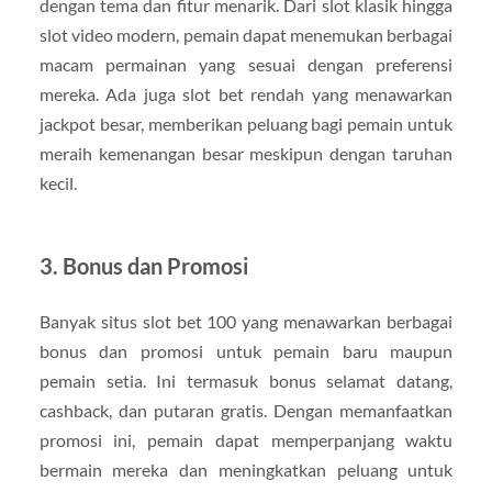
dengan tema dan fitur menarik. Dari slot klasik hingga
slot video modern, pemain dapat menemukan berbagai
macam permainan yang sesuai dengan preferensi
mereka. Ada juga slot bet rendah yang menawarkan
jackpot besar, memberikan peluang bagi pemain untuk
meraih kemenangan besar meskipun dengan taruhan
kecil.
3. Bonus dan Promosi
Banyak situs slot bet 100 yang menawarkan berbagai
bonus dan promosi untuk pemain baru maupun
pemain setia. Ini termasuk bonus selamat datang,
cashback, dan putaran gratis. Dengan memanfaatkan
promosi ini, pemain dapat memperpanjang waktu
bermain mereka dan meningkatkan peluang untuk