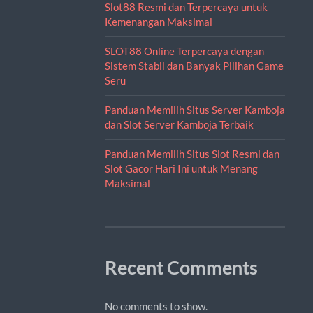
Slot88 Resmi dan Terpercaya untuk
Kemenangan Maksimal
SLOT88 Online Terpercaya dengan
Sistem Stabil dan Banyak Pilihan Game
Seru
Panduan Memilih Situs Server Kamboja
dan Slot Server Kamboja Terbaik
Panduan Memilih Situs Slot Resmi dan
Slot Gacor Hari Ini untuk Menang
Maksimal
Recent Comments
No comments to show.