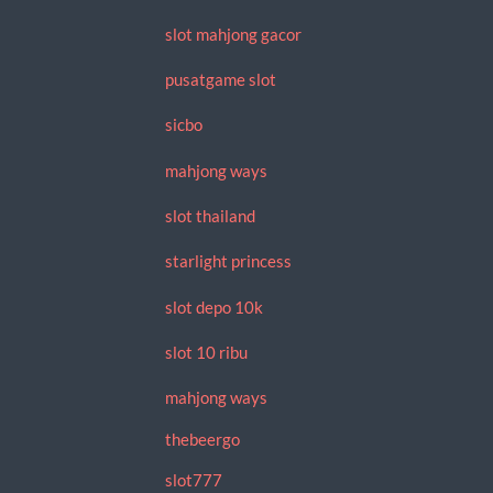
slot mahjong gacor
pusatgame slot
sicbo
mahjong ways
slot thailand
starlight princess
slot depo 10k
slot 10 ribu
mahjong ways
thebeergo
slot777