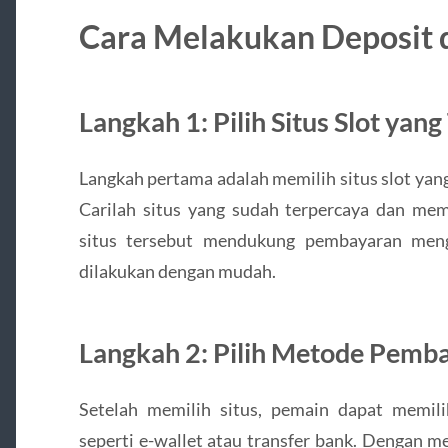
Cara Melakukan Deposit di
Langkah 1: Pilih Situs Slot yang
Langkah pertama adalah memilih situs slot yan
Carilah situs yang sudah terpercaya dan memi
situs tersebut mendukung pembayaran meng
dilakukan dengan mudah.
Langkah 2: Pilih Metode Pemb
Setelah memilih situs, pemain dapat memil
seperti e-wallet atau transfer bank. Dengan m