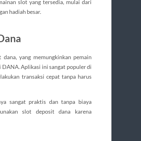
ainan slot yang tersedia, mulai dari
gan hadiah besar.
 Dana
it dana, yang memungkinkan pemain
DANA. Aplikasi ini sangat populer di
akukan transaksi cepat tanpa harus
a sangat praktis dan tanpa biaya
nakan slot deposit dana karena