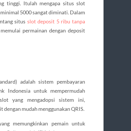
 tinggi. Itulah mengapa situs slot
t minimal 5000 sangat diminati. Dalam
entang situs
slot deposit 5 ribu tanpa
memulai permainan dengan deposit
andard) adalah sistem pembayaran
ank Indonesia untuk mempermudah
i slot yang mengadopsi sistem ini,
it dengan mudah menggunakan QRIS.
 yang memungkinkan pemain untuk