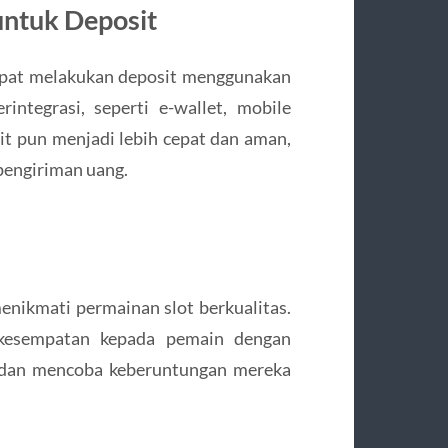
ntuk Deposit
pat melakukan deposit menggunakan
ntegrasi, seperti e-wallet, mobile
sit pun menjadi lebih cepat dan aman,
pengiriman uang.
enikmati permainan slot berkualitas.
 kesempatan kepada pemain dengan
i dan mencoba keberuntungan mereka