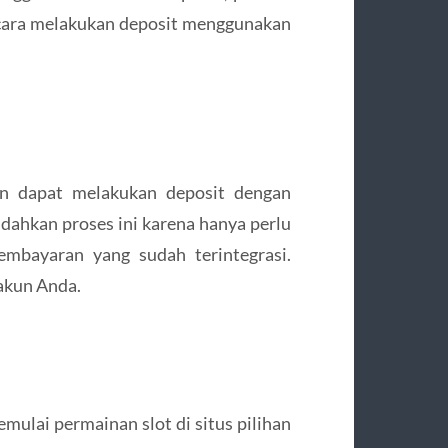
cara melakukan deposit menggunakan
n dapat melakukan deposit dengan
dahkan proses ini karena hanya perlu
mbayaran yang sudah terintegrasi.
akun Anda.
emulai permainan slot di situs pilihan