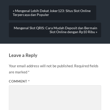
« Mengenal Lebih Dekat Joker123: Situs Slot Online
Terpercaya dan Populer
Mengenal Slot QRIS: Cara Mudah Deposit dan Bermain
Slot Online dengan Rp10 Ribu »
Leave a Reply
Your email address will not be published.
Required fields
are marked
*
COMMENT
*