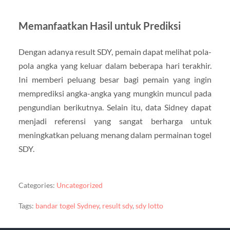
Memanfaatkan Hasil untuk Prediksi
Dengan adanya result SDY, pemain dapat melihat pola-
pola angka yang keluar dalam beberapa hari terakhir.
Ini memberi peluang besar bagi pemain yang ingin
memprediksi angka-angka yang mungkin muncul pada
pengundian berikutnya. Selain itu, data Sidney dapat
menjadi referensi yang sangat berharga untuk
meningkatkan peluang menang dalam permainan togel
SDY.
Categories:
Uncategorized
Tags:
bandar togel Sydney
,
result sdy
,
sdy lotto