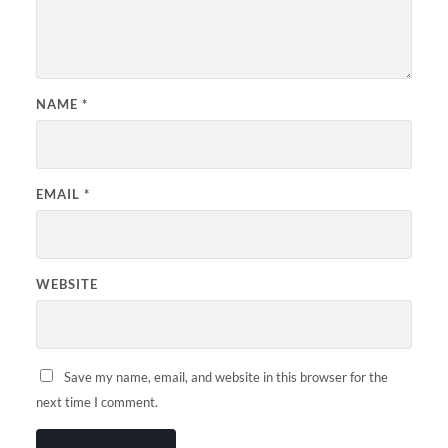
NAME
*
EMAIL
*
WEBSITE
Save my name, email, and website in this browser for the
next time I comment.