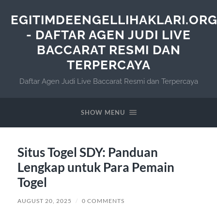
EGITIMDEENGELLIHAKLARI.OR
- DAFTAR AGEN JUDI LIVE
BACCARAT RESMI DAN
TERPERCAYA
Daftar Agen Judi Live Baccarat Resmi dan Terpercaya
SHOW MENU
Situs Togel SDY: Panduan
Lengkap untuk Para Pemain
Togel
AUGUST 20, 2025
/
0 COMMENTS