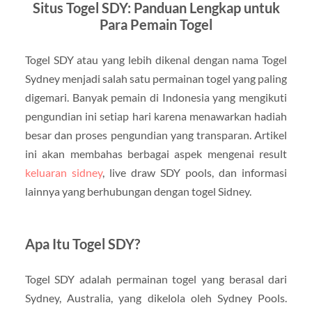
Situs Togel SDY: Panduan Lengkap untuk
Para Pemain Togel
Togel SDY atau yang lebih dikenal dengan nama Togel
Sydney menjadi salah satu permainan togel yang paling
digemari. Banyak pemain di Indonesia yang mengikuti
pengundian ini setiap hari karena menawarkan hadiah
besar dan proses pengundian yang transparan. Artikel
ini akan membahas berbagai aspek mengenai result
keluaran sidney
, live draw SDY pools, dan informasi
lainnya yang berhubungan dengan togel Sidney.
Apa Itu Togel SDY?
Togel SDY adalah permainan togel yang berasal dari
Sydney, Australia, yang dikelola oleh Sydney Pools.