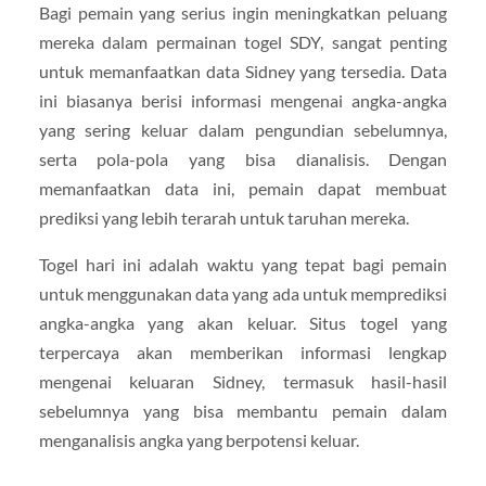
Bagi pemain yang serius ingin meningkatkan peluang
mereka dalam permainan togel SDY, sangat penting
untuk memanfaatkan data Sidney yang tersedia. Data
ini biasanya berisi informasi mengenai angka-angka
yang sering keluar dalam pengundian sebelumnya,
serta pola-pola yang bisa dianalisis. Dengan
memanfaatkan data ini, pemain dapat membuat
prediksi yang lebih terarah untuk taruhan mereka.
Togel hari ini adalah waktu yang tepat bagi pemain
untuk menggunakan data yang ada untuk memprediksi
angka-angka yang akan keluar. Situs togel yang
terpercaya akan memberikan informasi lengkap
mengenai keluaran Sidney, termasuk hasil-hasil
sebelumnya yang bisa membantu pemain dalam
menganalisis angka yang berpotensi keluar.