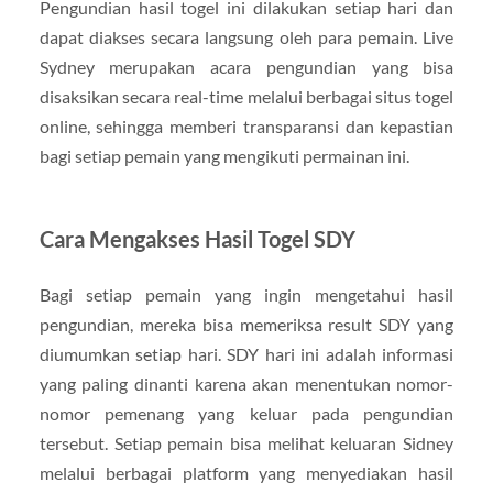
Pengundian hasil togel ini dilakukan setiap hari dan
dapat diakses secara langsung oleh para pemain. Live
Sydney merupakan acara pengundian yang bisa
disaksikan secara real-time melalui berbagai situs togel
online, sehingga memberi transparansi dan kepastian
bagi setiap pemain yang mengikuti permainan ini.
Cara Mengakses Hasil Togel SDY
Bagi setiap pemain yang ingin mengetahui hasil
pengundian, mereka bisa memeriksa result SDY yang
diumumkan setiap hari. SDY hari ini adalah informasi
yang paling dinanti karena akan menentukan nomor-
nomor pemenang yang keluar pada pengundian
tersebut. Setiap pemain bisa melihat keluaran Sidney
melalui berbagai platform yang menyediakan hasil