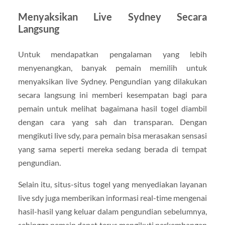
Menyaksikan Live Sydney Secara
Langsung
Untuk mendapatkan pengalaman yang lebih
menyenangkan, banyak pemain memilih untuk
menyaksikan live Sydney. Pengundian yang dilakukan
secara langsung ini memberi kesempatan bagi para
pemain untuk melihat bagaimana hasil togel diambil
dengan cara yang sah dan transparan. Dengan
mengikuti live sdy, para pemain bisa merasakan sensasi
yang sama seperti mereka sedang berada di tempat
pengundian.
Selain itu, situs-situs togel yang menyediakan layanan
live sdy juga memberikan informasi real-time mengenai
hasil-hasil yang keluar dalam pengundian sebelumnya,
sehingga pemain dapat terus mengikuti perkembangan