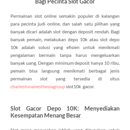
Bagi Pecinta Slot Gacor
Permainan slot online semakin populer di kalangan
para pecinta judi online, dan salah satu pilihan yang
banyak dicari adalah slot dengan deposit rendah. Bagi
banyak pemain, melakukan depo 10k atau slot depo
10k adalah solusi yang efisien untuk menikmati
pengalaman bermain tanpa harus mengeluarkan
banyak uang. Dengan minimum deposit hanya 10 ribu,
pemain bisa langsung menikmati berbagai jenis
permainan slot yang tersedia di situs
charlestonanesthesiagroup
slot10k gacor.
Slot Gacor Depo 10K: Menyediakan
Kesempatan Menang Besar
Slot gacor merupakan istilah yang digunakan untuk