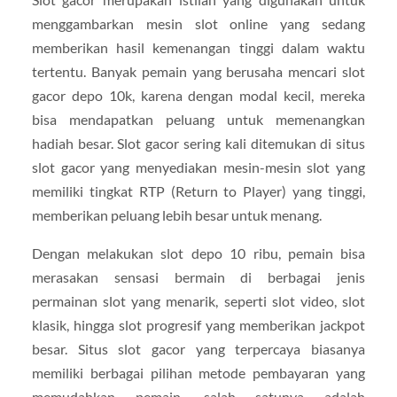
menggambarkan mesin slot online yang sedang
memberikan hasil kemenangan tinggi dalam waktu
tertentu. Banyak pemain yang berusaha mencari slot
gacor depo 10k, karena dengan modal kecil, mereka
bisa mendapatkan peluang untuk memenangkan
hadiah besar. Slot gacor sering kali ditemukan di situs
slot gacor yang menyediakan mesin-mesin slot yang
memiliki tingkat RTP (Return to Player) yang tinggi,
memberikan peluang lebih besar untuk menang.
Dengan melakukan slot depo 10 ribu, pemain bisa
merasakan sensasi bermain di berbagai jenis
permainan slot yang menarik, seperti slot video, slot
klasik, hingga slot progresif yang memberikan jackpot
besar. Situs slot gacor yang terpercaya biasanya
memiliki berbagai pilihan metode pembayaran yang
memudahkan pemain, salah satunya adalah