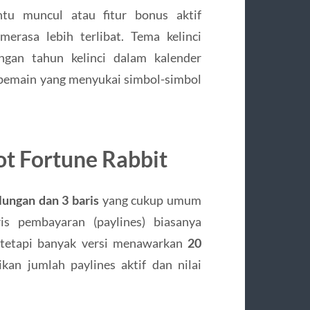
ntu muncul atau fitur bonus aktif
asa lebih terlibat. Tema kelinci
engan tahun kelinci dalam kalender
 pemain yang menyukai simbol-simbol
t Fortune Rabbit
lungan dan 3 baris
yang cukup umum
s pembayaran (paylines) biasanya
, tetapi banyak versi menawarkan
20
kan jumlah paylines aktif dan nilai