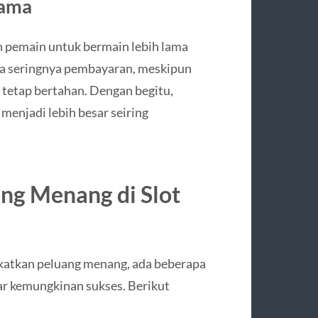
Lama
n pemain untuk bermain lebih lama
rena seringnya pembayaran, meskipun
n tetap bertahan. Dengan begitu,
enjadi lebih besar seiring
ng Menang di Slot
atkan peluang menang, ada beberapa
ar kemungkinan sukses. Berikut