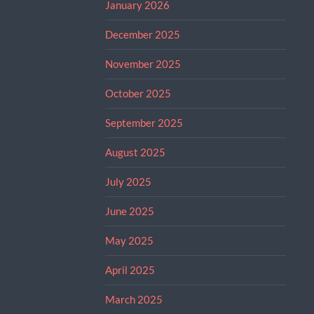
January 2026
December 2025
November 2025
October 2025
September 2025
August 2025
July 2025
June 2025
May 2025
April 2025
March 2025