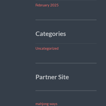
February 2025
Categories
Uncategorized
Partner Site
mahjong ways