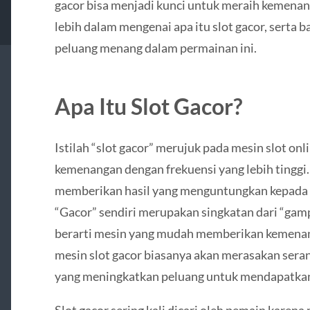
gacor bisa menjadi kunci untuk meraih kemenan
lebih dalam mengenai apa itu slot gacor, sert
peluang menang dalam permainan ini.
Apa Itu Slot Gacor?
Istilah “slot gacor” merujuk pada mesin slot o
kemenangan dengan frekuensi yang lebih tinggi. 
memberikan hasil yang menguntungkan kepada 
“Gacor” sendiri merupakan singkatan dari “gamp
berarti mesin yang mudah memberikan kemena
mesin slot gacor biasanya akan merasakan sera
yang meningkatkan peluang untuk mendapatkan