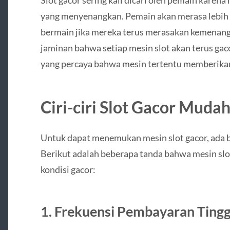
Slot gacor sering kali dicari oleh pemain kare
yang menyenangkan. Pemain akan merasa lebih pe
bermain jika mereka terus merasakan kemenanga
jaminan bahwa setiap mesin slot akan terus ga
yang percaya bahwa mesin tertentu memberikan
Ciri-ciri Slot Gacor Mud
Untuk dapat menemukan mesin slot gacor, ada be
Berikut adalah beberapa tanda bahwa mesin sl
kondisi gacor:
1. Frekuensi Pembayaran Tingg