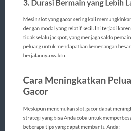
3. Durasi Bermain yang Lebih 
Mesin slot yang gacor sering kali memungkinka
dengan modal yang relatif kecil. Ini terjadi ka
tidak selalu jackpot, yang menjaga saldo pemai
peluang untuk mendapatkan kemenangan besar m
berjalannya waktu.
Cara Meningkatkan Pelua
Gacor
Meskipun menemukan slot gacor dapat meningk
strategi yang bisa Anda coba untuk memperbes
beberapa tips yang dapat membantu Anda: