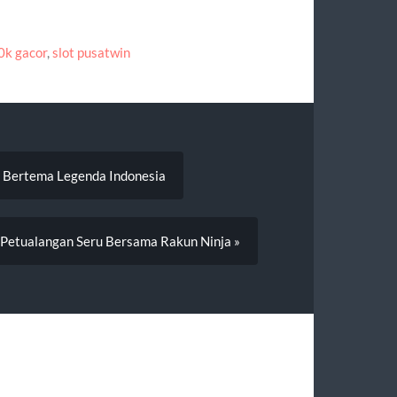
0k gacor
,
slot pusatwin
t Bertema Legenda Indonesia
: Petualangan Seru Bersama Rakun Ninja »