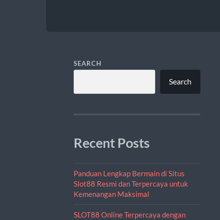
SEARCH
Search
Recent Posts
Panduan Lengkap Bermain di Situs
Slot88 Resmi dan Terpercaya untuk
Kemenangan Maksimal
SLOT88 Online Terpercaya dengan