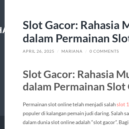
Slot Gacor: Rahasia
HAKLARI.ORG
dalam Permainan Slo
APRIL 26, 2025
/
MARIANA
/
0 COMMENTS
Slot Gacor: Rahasia 
dalam Permainan Slot
Permainan slot online telah menjadi salah
slot 
populer di kalangan pemain judi daring. Salah sa
dalam dunia slot online adalah “slot gacor”. B