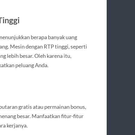
Tinggi
g menunjukkan berapa banyak uang
ng. Mesin dengan RTP tinggi, seperti
 lebih besar. Oleh karena itu,
katkan peluang Anda.
 putaran gratis atau permainan bonus,
nang besar. Manfaatkan fitur-fitur
ra kerjanya.