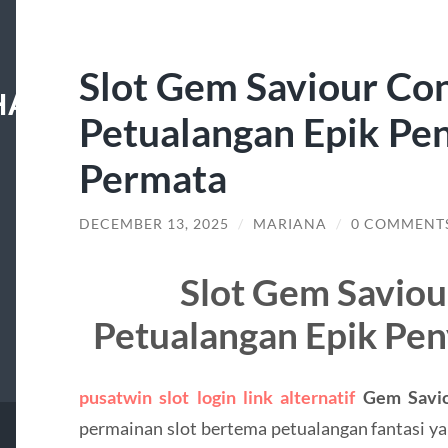
Slot Gem Saviour Co
HAKLARI.ORG
Petualangan Epik Pe
Permata
DECEMBER 13, 2025
/
MARIANA
/
0 COMMENT
Slot Gem Saviou
Petualangan Epik Pe
pusatwin slot login link alternatif
Gem Savio
permainan slot bertema petualangan fantasi 