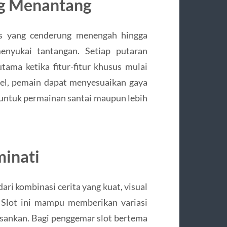
g Menantang
tas yang cenderung menengah hingga
enyukai tantangan. Setiap putaran
tama ketika fitur-fitur khusus mulai
bel, pemain dapat menyesuaikan gaya
 untuk permainan santai maupun lebih
minati
ari kombinasi cerita yang kuat, visual
 Slot ini mampu memberikan variasi
ankan. Bagi penggemar slot bertema