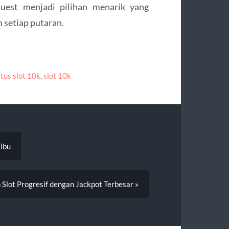
uest menjadi pilihan menarik yang
 setiap putaran.
itus slot 10k
,
slot 10k
Ribu
 Slot Progresif dengan Jackpot Terbesar »