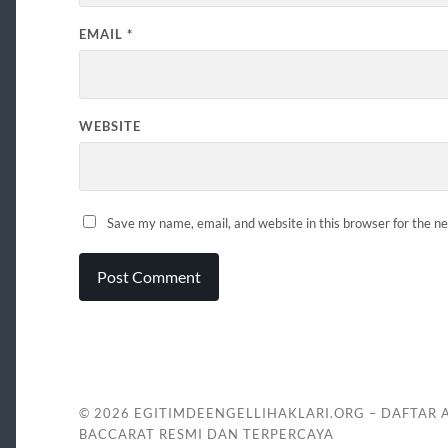
EMAIL
*
WEBSITE
Save my name, email, and website in this browser for the n
© 2026
EGITIMDEENGELLIHAKLARI.ORG – DAFTAR A
BACCARAT RESMI DAN TERPERCAYA