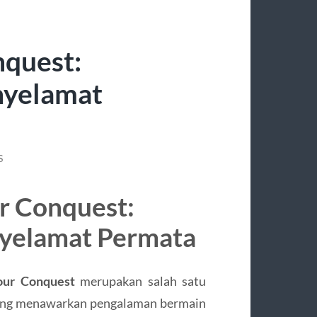
nquest:
nyelamat
S
r Conquest:
nyelamat Permata
ur Conquest
merupakan salah satu
yang menawarkan pengalaman bermain