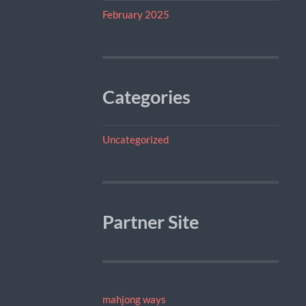
February 2025
Categories
Uncategorized
Partner Site
mahjong ways