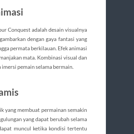
nimasi
iour Conquest adalah desain visualnya
igambarkan dengan gaya fantasi yang
ingga permata berkilauan. Efek animasi
memanjakan mata. Kombinasi visual dan
 imersi pemain selama bermain.
namis
narik yang membuat permainan semakin
em gulungan yang dapat berubah selama
pat muncul ketika kondisi tertentu