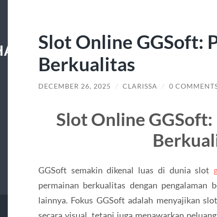
Slot Online GGSoft:
HAKLARI.ORG
Berkualitas
DECEMBER 26, 2025
/
CLARISSA
/
0 COMMENT
Slot Online GGSoft
Berkual
GGSoft semakin dikenal luas di dunia slot
permainan berkualitas dengan pengalaman b
lainnya. Fokus GGSoft adalah menyajikan slo
secara visual, tetapi juga menawarkan peluan