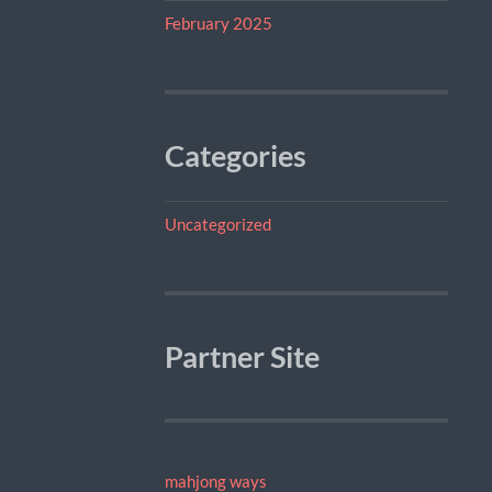
February 2025
Categories
Uncategorized
Partner Site
mahjong ways