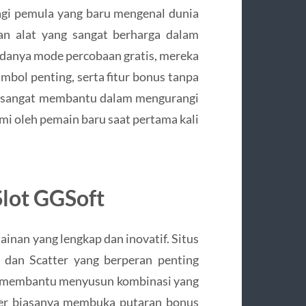
agi pemula yang baru mengenal dunia
an alat yang sangat berharga dalam
danya mode percobaan gratis, mereka
mbol penting, serta fitur bonus tanpa
ini sangat membantu dalam mengurangi
ami oleh pemain baru saat pertama kali
Slot GGSoft
ainan yang lengkap dan inovatif. Situs
 dan Scatter yang berperan penting
d membantu menyusun kombinasi yang
ter biasanya membuka putaran bonus