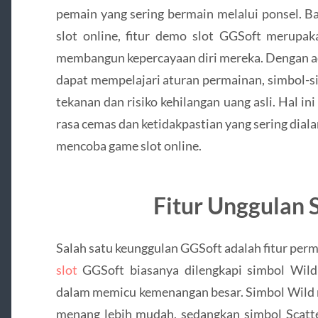
pemain yang sering bermain melalui ponsel. B
slot online, fitur demo slot GGSoft merupak
membangun kepercayaan diri mereka. Dengan a
dapat mempelajari aturan permainan, simbol-si
tekanan dan risiko kehilangan uang asli. Hal 
rasa cemas dan ketidakpastian yang sering dial
mencoba game slot online.
Fitur Unggulan 
Salah satu keunggulan GGSoft adalah fitur perm
slot
GGSoft biasanya dilengkapi simbol Wild
dalam memicu kemenangan besar. Simbol Wil
menang lebih mudah, sedangkan simbol Scat