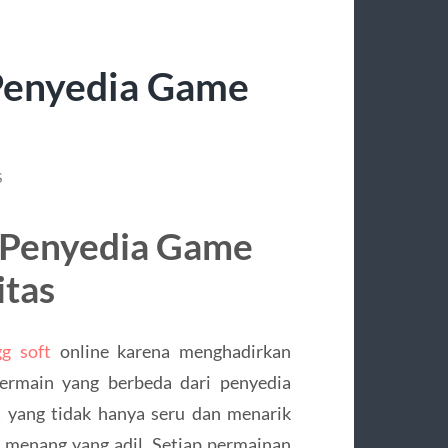
 Penyedia Game
S
: Penyedia Game
itas
gg soft
online karena menghadirkan
ermain yang berbeda dari penyedia
t yang tidak hanya seru dan menarik
g menang yang adil. Setiap permainan