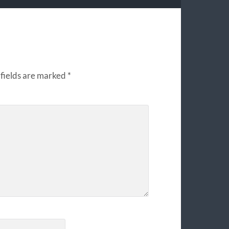
fields are marked
*