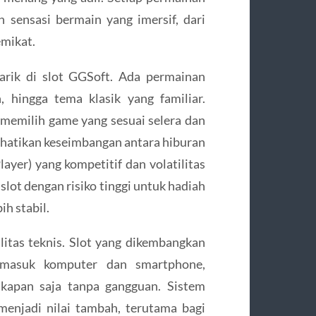
sensasi bermain yang imersif, dari
emikat.
rik di slot GGSoft. Ada permainan
, hingga tema klasik yang familiar.
emilih game yang sesuai selera dan
rhatikan keseimbangan antara hiburan
yer) yang kompetitif dan volatilitas
 slot dengan risiko tinggi untuk hadiah
h stabil.
itas teknis. Slot yang dikembangkan
ermasuk komputer dan smartphone,
kapan saja tanpa gangguan. Sistem
menjadi nilai tambah, terutama bagi