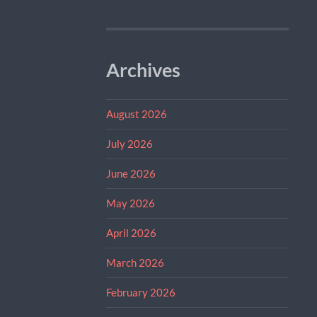
Archives
August 2026
July 2026
June 2026
May 2026
April 2026
March 2026
February 2026