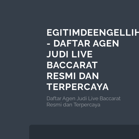
EGITIMDEENGELLI
- DAFTAR AGEN
JUDI LIVE
BACCARAT
RESMI DAN
TERPERCAYA
Daftar Agen Judi Live Baccarat
Resmi dan Terpercaya