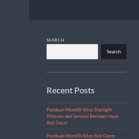
SEARCH
Search
Recent Posts
Panduan Memilih Situs Starlight
Princess dan Sensasi Bermain Inces
Slot Gacor
Panduan Memilih Situs Slot Gacor