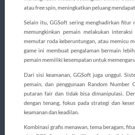
atau free spin, meningkatkan peluang mendapat
Selain itu, GGSoft sering menghadirkan fitur 
memungkinkan pemain melakukan interaksi 
memutar roda keberuntungan, atau memicu m
game ini membuat pengalaman bermain lebih
pemain memiliki kesempatan untuk memengaruhi 
Dari sisi keamanan, GGSoft juga unggul. Sis
pemain, dan penggunaan Random Number Ge
putaran fair dan tidak bisa dimanipulasi. D
dengan tenang, fokus pada strategi dan kese
keamanan dan keadilan.
Kombinasi grafis menawan, tema beragam, fit