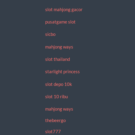
slot mahjong gacor
pusatgame slot
sicbo
mahjong ways
slot thailand
starlight princess
slot depo 10k
slot 10 ribu
mahjong ways
thebeergo
slot777