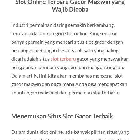
Slot Online Terbaru Gacor Maxwin yang
Wajib Dicoba
Industri permainan daring semakin berkembang,
terutama dalam kategori slot online. Kini, semakin
banyak pemain yang mencari situs slot gacor dengan
peluang kemenangan besar. Salah satu yang paling
dicari adalah situs
slot terbaru
gacor yang menawarkan
pengalaman bermain yang seru dan menguntungkan.
Dalam artikel ini, kita akan membahas mengenai slot
gacor maxwin dan bagaimana Anda bisa mendapatkan
keuntungan maksimal dari permainan slot terbaru.
Menemukan Situs Slot Gacor Terbaik
Dalam dunia slot online, ada banyak pilihan situs yang