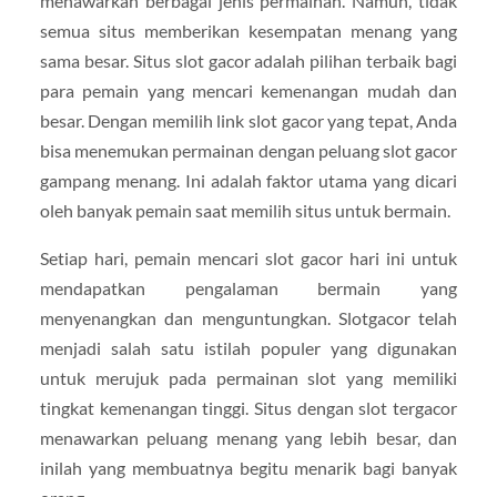
menawarkan berbagai jenis permainan. Namun, tidak
semua situs memberikan kesempatan menang yang
sama besar. Situs slot gacor adalah pilihan terbaik bagi
para pemain yang mencari kemenangan mudah dan
besar. Dengan memilih link slot gacor yang tepat, Anda
bisa menemukan permainan dengan peluang slot gacor
gampang menang. Ini adalah faktor utama yang dicari
oleh banyak pemain saat memilih situs untuk bermain.
Setiap hari, pemain mencari slot gacor hari ini untuk
mendapatkan pengalaman bermain yang
menyenangkan dan menguntungkan. Slotgacor telah
menjadi salah satu istilah populer yang digunakan
untuk merujuk pada permainan slot yang memiliki
tingkat kemenangan tinggi. Situs dengan slot tergacor
menawarkan peluang menang yang lebih besar, dan
inilah yang membuatnya begitu menarik bagi banyak