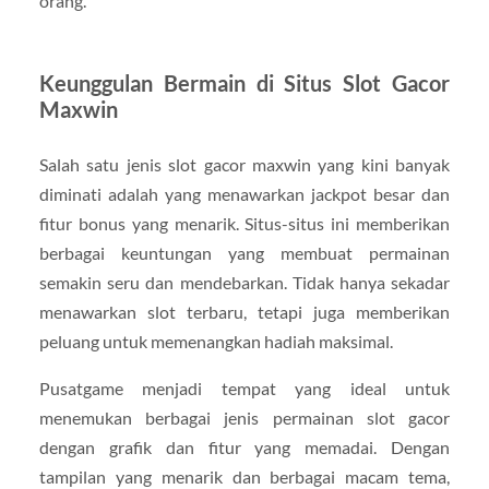
orang.
Keunggulan Bermain di Situs Slot Gacor
Maxwin
Salah satu jenis slot gacor maxwin yang kini banyak
diminati adalah yang menawarkan jackpot besar dan
fitur bonus yang menarik. Situs-situs ini memberikan
berbagai keuntungan yang membuat permainan
semakin seru dan mendebarkan. Tidak hanya sekadar
menawarkan slot terbaru, tetapi juga memberikan
peluang untuk memenangkan hadiah maksimal.
Pusatgame menjadi tempat yang ideal untuk
menemukan berbagai jenis permainan slot gacor
dengan grafik dan fitur yang memadai. Dengan
tampilan yang menarik dan berbagai macam tema,