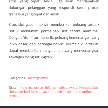
situs yang tepat, Anda juga akan mendapatkan
dukungan pelanggan yang responsif serta proses
transaksi yang cepat dan aman.
Situs slot gacor maxwin memberikan peluang terbaik
untuk menikmati permainan slot secara maksimal.
Dengan fitur-fitur menarik, peluang kemenangan yang
lebih besar, dan berbagai bonus, bermain di situs ini
dapat memberikan pengalaman yang menyenangkan
sekaligus menguntungkan.
Categories:
Uncategorized
Tags:
link slot gacor hari ini pragmatic play
,
rtp live slot
,
situs
slot gacor hari ini
,
slot gacor mudah maxwin
,
slot online
terbaik