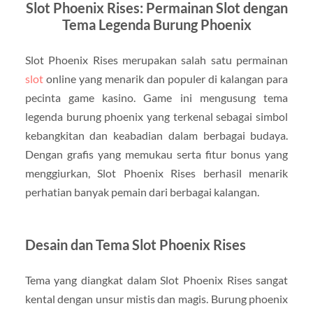
Slot Phoenix Rises: Permainan Slot dengan
Tema Legenda Burung Phoenix
Slot Phoenix Rises merupakan salah satu permainan
slot
online yang menarik dan populer di kalangan para
pecinta game kasino. Game ini mengusung tema
legenda burung phoenix yang terkenal sebagai simbol
kebangkitan dan keabadian dalam berbagai budaya.
Dengan grafis yang memukau serta fitur bonus yang
menggiurkan, Slot Phoenix Rises berhasil menarik
perhatian banyak pemain dari berbagai kalangan.
Desain dan Tema Slot Phoenix Rises
Tema yang diangkat dalam Slot Phoenix Rises sangat
kental dengan unsur mistis dan magis. Burung phoenix