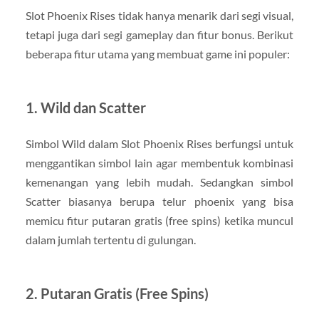
Slot Phoenix Rises tidak hanya menarik dari segi visual,
tetapi juga dari segi gameplay dan fitur bonus. Berikut
beberapa fitur utama yang membuat game ini populer:
1. Wild dan Scatter
Simbol Wild dalam Slot Phoenix Rises berfungsi untuk
menggantikan simbol lain agar membentuk kombinasi
kemenangan yang lebih mudah. Sedangkan simbol
Scatter biasanya berupa telur phoenix yang bisa
memicu fitur putaran gratis (free spins) ketika muncul
dalam jumlah tertentu di gulungan.
2. Putaran Gratis (Free Spins)