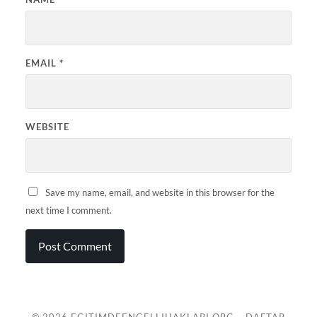
EMAIL
*
WEBSITE
Save my name, email, and website in this browser for the
next time I comment.