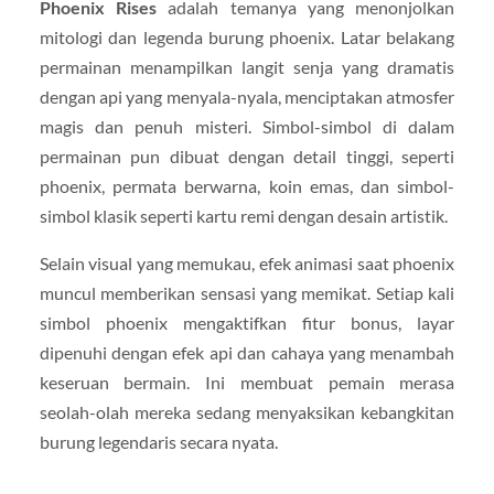
Phoenix Rises
adalah temanya yang menonjolkan
mitologi dan legenda burung phoenix. Latar belakang
permainan menampilkan langit senja yang dramatis
dengan api yang menyala-nyala, menciptakan atmosfer
magis dan penuh misteri. Simbol-simbol di dalam
permainan pun dibuat dengan detail tinggi, seperti
phoenix, permata berwarna, koin emas, dan simbol-
simbol klasik seperti kartu remi dengan desain artistik.
Selain visual yang memukau, efek animasi saat phoenix
muncul memberikan sensasi yang memikat. Setiap kali
simbol phoenix mengaktifkan fitur bonus, layar
dipenuhi dengan efek api dan cahaya yang menambah
keseruan bermain. Ini membuat pemain merasa
seolah-olah mereka sedang menyaksikan kebangkitan
burung legendaris secara nyata.