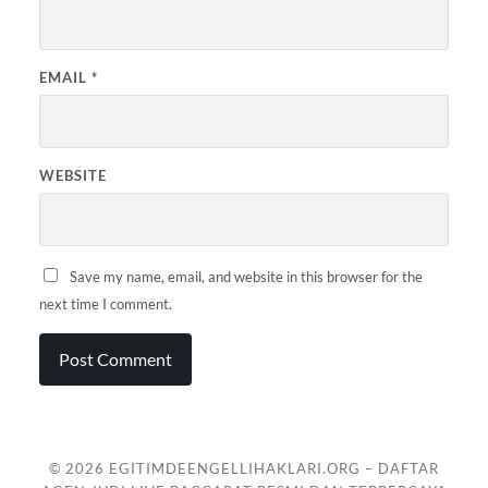
EMAIL
*
WEBSITE
Save my name, email, and website in this browser for the
next time I comment.
© 2026
EGITIMDEENGELLIHAKLARI.ORG – DAFTAR