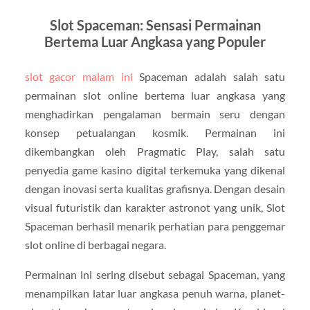
Slot Spaceman: Sensasi Permainan
Bertema Luar Angkasa yang Populer
slot gacor malam ini
Spaceman adalah salah satu
permainan slot online bertema luar angkasa yang
menghadirkan pengalaman bermain seru dengan
konsep petualangan kosmik. Permainan ini
dikembangkan oleh
Pragmatic Play
, salah satu
penyedia game kasino digital terkemuka yang dikenal
dengan inovasi serta kualitas grafisnya. Dengan desain
visual futuristik dan karakter astronot yang unik, Slot
Spaceman berhasil menarik perhatian para penggemar
slot online di berbagai negara.
Permainan ini sering disebut sebagai
Spaceman
, yang
menampilkan latar luar angkasa penuh warna, planet-