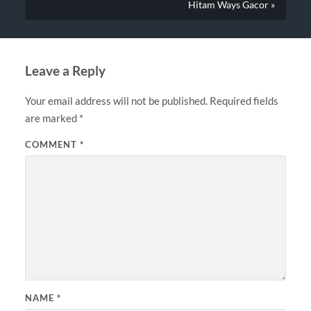
Hitam Ways Gacor »
Leave a Reply
Your email address will not be published.
Required fields
are marked
*
COMMENT
*
NAME
*