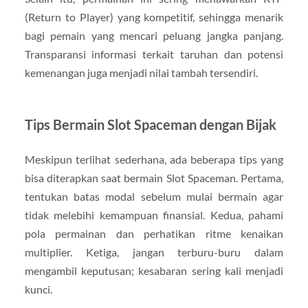
(Return to Player) yang kompetitif, sehingga menarik
bagi pemain yang mencari peluang jangka panjang.
Transparansi informasi terkait taruhan dan potensi
kemenangan juga menjadi nilai tambah tersendiri.
Tips Bermain Slot Spaceman dengan Bijak
Meskipun terlihat sederhana, ada beberapa tips yang
bisa diterapkan saat bermain Slot Spaceman. Pertama,
tentukan batas modal sebelum mulai bermain agar
tidak melebihi kemampuan finansial. Kedua, pahami
pola permainan dan perhatikan ritme kenaikan
multiplier. Ketiga, jangan terburu-buru dalam
mengambil keputusan; kesabaran sering kali menjadi
kunci.