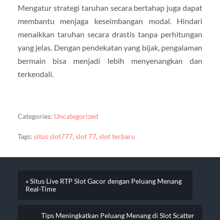
Mengatur strategi taruhan secara bertahap juga dapat
membantu menjaga keseimbangan modal. Hindari
menaikkan taruhan secara drastis tanpa perhitungan
yang jelas. Dengan pendekatan yang bijak, pengalaman
bermain bisa menjadi lebih menyenangkan dan
terkendali.
Categories:
Uncategorized
Tags:
situs slot777
,
slot 77
,
slot terbaru
« Situs Live RTP Slot Gacor dengan Peluang Menang
Real-Time
Tips Meningkatkan Peluang Menang di Slot Scatter