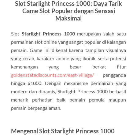
Slot Starlight Princess 1000: Daya Tarik
Game Slot Populer dengan Sensasi
Maksimal
Slot
Starlight Princess 1000
merupakan salah satu
permainan slot online yang sangat populer di kalangan
pemain. Game ini dikenal karena tampilan visualnya
yang cerah, karakter anime yang ikonik, serta potensi
kemenangan yang besar berkat fitur
goldenstatediscounts.com/east-village/
pengganda
hingga x1000. Dengan mekanisme permainan yang
modern dan dinamis, Starlight Princess 1000 berhasil
menarik perhatian baik pemain pemula maupun
pemain berpengalaman.
Mengenal Slot Starlight Princess 1000