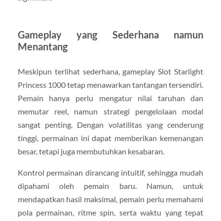
Gameplay yang Sederhana namun
Menantang
Meskipun terlihat sederhana, gameplay Slot Starlight
Princess 1000 tetap menawarkan tantangan tersendiri.
Pemain hanya perlu mengatur nilai taruhan dan
memutar reel, namun strategi pengelolaan modal
sangat penting. Dengan volatilitas yang cenderung
tinggi, permainan ini dapat memberikan kemenangan
besar, tetapi juga membutuhkan kesabaran.
Kontrol permainan dirancang intuitif, sehingga mudah
dipahami oleh pemain baru. Namun, untuk
mendapatkan hasil maksimal, pemain perlu memahami
pola permainan, ritme spin, serta waktu yang tepat