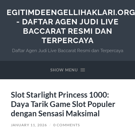
EGITIMDEENGELLIHAKLARI.OR
- DAFTAR AGEN JUDI LIVE
BACCARAT RESMI DAN
TERPERCAYA
Daftar Agen Judi Live Baccarat Resmi dan Terpercaya
SHOW MENU
Slot Starlight Princess 1000:
Daya Tarik Game Slot Populer
dengan Sensasi Maksimal
JANUARY 11, 2026
/
0 COMMENTS