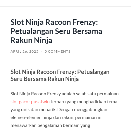
Slot Ninja Racoon Frenzy:
Petualangan Seru Bersama
Rakun Ninja
APRIL 26, 2025
/
0 COMMENTS
Slot Ninja Racoon Frenzy: Petualangan
Seru Bersama Rakun Ninja
Slot Ninja Racoon Frenzy adalah salah satu permainan
slot gacor pusatwin
terbaru yang menghadirkan tema
yang unik dan menarik. Dengan menggabungkan
elemen-elemen ninja dan rakun, permainan ini
menawarkan pengalaman bermain yang