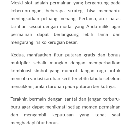
Meski slot adalah permainan yang bergantung pada
keberuntungan, beberapa strategi bisa membantu
meningkatkan peluang menang. Pertama, atur batas
taruhan sesuai dengan modal yang Anda miliki agar
permainan dapat berlangsung lebih lama dan
mengurangi risiko kerugian besar.
Kedua, manfaatkan fitur putaran gratis dan bonus
multiplier sebaik mungkin dengan memperhatikan
kombinasi simbol yang muncul. Jangan ragu untuk
mencoba variasi taruhan kecil terlebih dahulu sebelum
menaikkan jumlah taruhan pada putaran berikutnya.
Terakhir, bermain dengan santai dan jangan terburu-
buru agar dapat menikmati setiap momen permainan
dan mengambil keputusan yang tepat saat
menghadapi fitur bonus.