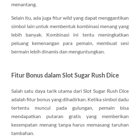
menantang.
Selain itu, ada juga fitur wild yang dapat menggantikan
simbol lain untuk membentuk kombinasi menang yang
lebih banyak. Kombinasi ini tentu meningkatkan
peluang kemenangan para pemain, membuat sesi
bermain lebih dinamis dan menguntungkan.
Fitur Bonus dalam Slot Sugar Rush Dice
Salah satu daya tarik utama dari Slot Sugar Rush Dice
adalah fitur bonus yang dihadirkan. Ketika simbol dadu
tertentu muncul pada gulungan, pemain bisa
mendapatkan putaran gratis yang memberikan
kesempatan menang tanpa harus memasang taruhan
tambahan.