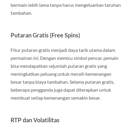
bermain lebih lama tanpa harus mengeluarkan taruhan
tambahan.
Putaran Gratis (Free Spins)
Fitur putaran gratis menjadi daya tarik utama dalam
permainan ini. Dengan memicu simbol pencar, pemain
bisa mendapatkan sejumlah putaran gratis yang
meningkatkan peluang untuk meraih kemenangan
besar tanpa biaya tambahan. Selama putaran gratis,
beberapa pengganda juga dapat diterapkan untuk
membuat setiap kemenangan semakin besar.
RTP dan Volatilitas