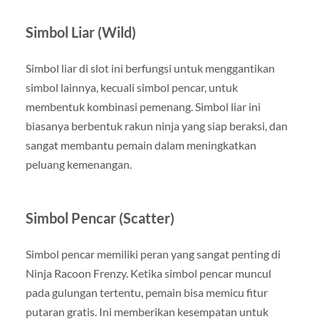
Simbol Liar (Wild)
Simbol liar di slot ini berfungsi untuk menggantikan
simbol lainnya, kecuali simbol pencar, untuk
membentuk kombinasi pemenang. Simbol liar ini
biasanya berbentuk rakun ninja yang siap beraksi, dan
sangat membantu pemain dalam meningkatkan
peluang kemenangan.
Simbol Pencar (Scatter)
Simbol pencar memiliki peran yang sangat penting di
Ninja Racoon Frenzy. Ketika simbol pencar muncul
pada gulungan tertentu, pemain bisa memicu fitur
putaran gratis. Ini memberikan kesempatan untuk