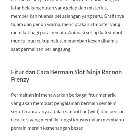
latar belakang hutan yang gelap dan misterius,
memberikan nuansa petualangan yang seru. Grafisnya
tajam dan penuh warna, menciptakan atmosfer yang
memikat bagi para pemain. Animasi setiap kali simbol
muncul pun cukup halus, menambah kesan dinamis
saat permainan berlangsung.
Fitur dan Cara Bermain Slot Ninja Racoon
Frenzy
Permainan ini menawarkan berbagai fitur menarik
yang akan membuat pengalaman bermain semakin
seru. Di antaranya adalah simbol liar (wild) dan pencar
(scatter) yang memiliki fungsi khusus dalam membantu
pemain meraih kemenangan besar.