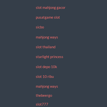
slot mahjong gacor
pusatgame slot
sicbo
mahjong ways
slot thailand
starlight princess
slot depo 10k
slot 10 ribu
mahjong ways
thebeergo
slot777