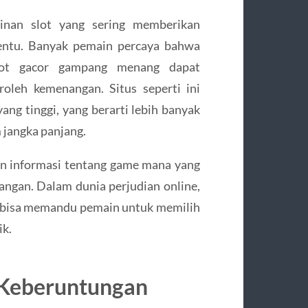
ainan slot yang sering memberikan
tentu. Banyak pemain percaya bahwa
slot gacor gampang menang dapat
leh kemenangan. Situs seperti ini
ng tinggi, yang berarti lebih banyak
 jangka panjang.
an informasi tentang game mana yang
ngan. Dalam dunia perjudian online,
a bisa memandu pemain untuk memilih
ik.
e Keberuntungan