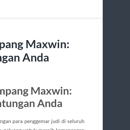
mpang Maxwin:
ngan Anda
ampang Maxwin:
ntungan Anda
angan para penggemar judi di seluruh
an peluang untuk meraih kemenangan