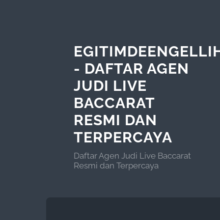
EGITIMDEENGELLI
- DAFTAR AGEN
JUDI LIVE
BACCARAT
RESMI DAN
TERPERCAYA
Daftar Agen Judi Live Baccarat
Resmi dan Terpercaya