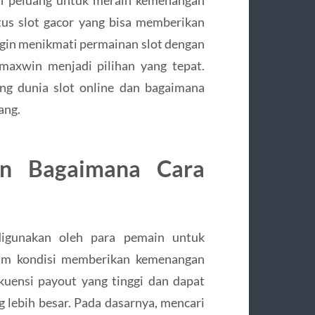
itus slot gacor yang bisa memberikan
ngin menikmati permainan slot dengan
maxwin menjadi pilihan yang tepat.
ng dunia slot online dan bagaimana
ang.
an Bagaimana Cara
 digunakan oleh para pemain untuk
am kondisi memberikan kemenangan
rekuensi payout yang tinggi dan dapat
ebih besar. Pada dasarnya, mencari