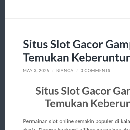
Situs Slot Gacor Ga
Temukan Keberuntu
MAY 3, 2025
/
BIANCA
/
0 COMMENTS
Situs Slot Gacor G
Temukan Keberu
Permainan slot online semakin populer di kal
dunia. Dengan berbagai pilihan permainan d