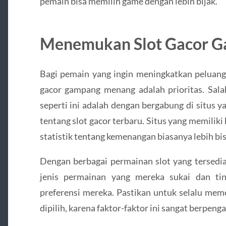
pemain bisa memilih game dengan lebih bijak.
Menemukan Slot Gacor 
Bagi pemain yang ingin meningkatkan peluang
gacor gampang menang adalah prioritas. Sa
seperti ini adalah dengan bergabung di situs 
tentang slot gacor terbaru. Situs yang memilik
statistik tentang kemenangan biasanya lebih bi
Dengan berbagai permainan slot yang tersedi
jenis permainan yang mereka sukai dan tin
preferensi mereka. Pastikan untuk selalu mem
dipilih, karena faktor-faktor ini sangat berpe