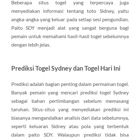
Beberapa situs togel yang terpercaya juga
menyediakan informasi tentang toto Sidney, yaitu
angka-angka yang keluar pada setiap sesi pengundian.
Paito SDY menjadi alat yang sangat berguna bagi
pemain untuk memahami hasil-hasil togel sebelumnya
dengan lebih jelas.
Prediksi Togel Sydney dan Togel Hari Ini
Prediksi adalah bagian penting dalam permainan togel.
Banyak pemain yang mencari prediksi togel Sydney
sebagai bahan pertimbangan sebelum memasang
taruhan. Situs-situs yang menyediakan prediksi ini
biasanya mengandalkan analisis dari data sebelumnya,
seperti keluaran Sidney atau pola yang terbentuk
dalam paito SDY. Walaupun prediksi tidak bisa