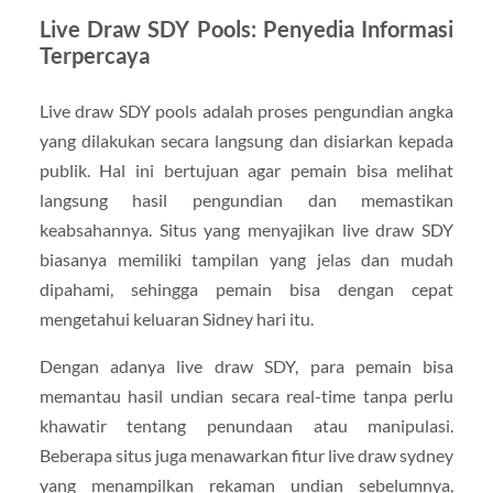
Live Draw SDY Pools: Penyedia Informasi
Terpercaya
Live draw SDY pools adalah proses pengundian angka
yang dilakukan secara langsung dan disiarkan kepada
publik. Hal ini bertujuan agar pemain bisa melihat
langsung hasil pengundian dan memastikan
keabsahannya. Situs yang menyajikan live draw SDY
biasanya memiliki tampilan yang jelas dan mudah
dipahami, sehingga pemain bisa dengan cepat
mengetahui keluaran Sidney hari itu.
Dengan adanya live draw SDY, para pemain bisa
memantau hasil undian secara real-time tanpa perlu
khawatir tentang penundaan atau manipulasi.
Beberapa situs juga menawarkan fitur live draw sydney
yang menampilkan rekaman undian sebelumnya,