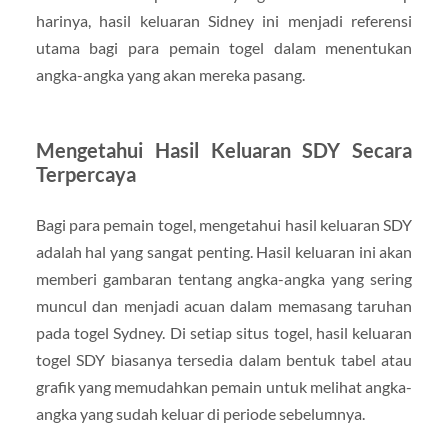
harinya, hasil keluaran Sidney ini menjadi referensi
utama bagi para pemain togel dalam menentukan
angka-angka yang akan mereka pasang.
Mengetahui Hasil Keluaran SDY Secara
Terpercaya
Bagi para pemain togel, mengetahui hasil keluaran SDY
adalah hal yang sangat penting. Hasil keluaran ini akan
memberi gambaran tentang angka-angka yang sering
muncul dan menjadi acuan dalam memasang taruhan
pada togel Sydney. Di setiap situs togel, hasil keluaran
togel SDY biasanya tersedia dalam bentuk tabel atau
grafik yang memudahkan pemain untuk melihat angka-
angka yang sudah keluar di periode sebelumnya.