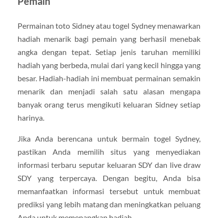
Pemain
Permainan toto Sidney atau togel Sydney menawarkan
hadiah menarik bagi pemain yang berhasil menebak
angka dengan tepat. Setiap jenis taruhan memiliki
hadiah yang berbeda, mulai dari yang kecil hingga yang
besar. Hadiah-hadiah ini membuat permainan semakin
menarik dan menjadi salah satu alasan mengapa
banyak orang terus mengikuti keluaran Sidney setiap
harinya.
Jika Anda berencana untuk bermain togel Sydney,
pastikan Anda memilih situs yang menyediakan
informasi terbaru seputar keluaran SDY dan live draw
SDY yang terpercaya. Dengan begitu, Anda bisa
memanfaatkan informasi tersebut untuk membuat
prediksi yang lebih matang dan meningkatkan peluang
Anda untuk memenangkan hadiah.