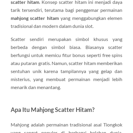
scatter hitam
. Konsep scatter hitam ini menjadi daya
tarik tersendiri, terutama bagi penggemar permainan
mahjong scatter hitam
yang menggabungkan elemen
tradisional dan modern dalam dunia slot.
Scatter sendiri merupakan simbol khusus yang
berbeda dengan simbol biasa. Biasanya scatter
berfungsi untuk memicu fitur bonus seperti free spins
atau putaran gratis. Namun, scatter hitam memberikan
sentuhan unik karena tampilannya yang gelap dan
misterius, yang membuat permainan menjadi lebih
menarik dan menantang.
Apa Itu Mahjong Scatter Hitam?
Mahjong adalah permainan tradisional asal Tiongkok
yang sangat populer di berbagai belahan dunia.