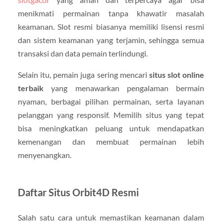
menikmati permainan tanpa khawatir masalah
keamanan. Slot resmi biasanya memiliki lisensi resmi
dan sistem keamanan yang terjamin, sehingga semua
transaksi dan data pemain terlindungi.
Selain itu, pemain juga sering mencari
situs slot online
terbaik
yang menawarkan pengalaman bermain
nyaman, berbagai pilihan permainan, serta layanan
pelanggan yang responsif. Memilih situs yang tepat
bisa meningkatkan peluang untuk mendapatkan
kemenangan dan membuat permainan lebih
menyenangkan.
Daftar Situs Orbit4D Resmi
Salah satu cara untuk memastikan keamanan dalam