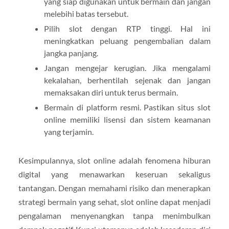
yang siap digunakan untuk bermain dan jangan
melebihi batas tersebut.
Pilih slot dengan RTP tinggi. Hal ini
meningkatkan peluang pengembalian dalam
jangka panjang.
Jangan mengejar kerugian. Jika mengalami
kekalahan, berhentilah sejenak dan jangan
memaksakan diri untuk terus bermain.
Bermain di platform resmi. Pastikan situs slot
online memiliki lisensi dan sistem keamanan
yang terjamin.
Kesimpulannya, slot online adalah fenomena hiburan
digital yang menawarkan keseruan sekaligus
tantangan. Dengan memahami risiko dan menerapkan
strategi bermain yang sehat, slot online dapat menjadi
pengalaman menyenangkan tanpa menimbulkan