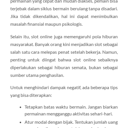
permainan yang cepat dan mudah diakses, pemain bisa
terjebak dalam siklus bermain berulang tanpa disadari.
Jika tidak dikendalikan, hal ini dapat menimbulkan
masalah finansial maupun psikologis.
Selain itu, slot online juga memengaruhi pola hiburan
masyarakat. Banyak orang kini menjadikan slot sebagai
salah satu cara melepas penat setelah bekerja. Namun,
penting untuk diingat bahwa slot online sebaiknya
diperlakukan sebagai hiburan semata, bukan sebagai
sumber utama penghasilan.
Untuk menghindari dampak negatif, ada beberapa tips
yang bisa diterapkan:
Tetapkan batas waktu bermain. Jangan biarkan
permainan mengganggu aktivitas sehari-hari.
Atur modal dengan bijak. Tentukan jumlah uang