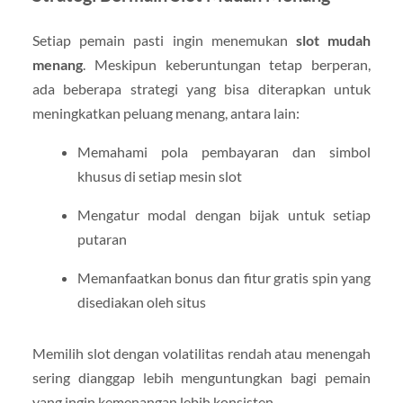
Setiap pemain pasti ingin menemukan
slot mudah
menang
. Meskipun keberuntungan tetap berperan,
ada beberapa strategi yang bisa diterapkan untuk
meningkatkan peluang menang, antara lain:
Memahami pola pembayaran dan simbol
khusus di setiap mesin slot
Mengatur modal dengan bijak untuk setiap
putaran
Memanfaatkan bonus dan fitur gratis spin yang
disediakan oleh situs
Memilih slot dengan volatilitas rendah atau menengah
sering dianggap lebih menguntungkan bagi pemain
yang ingin kemenangan lebih konsisten.