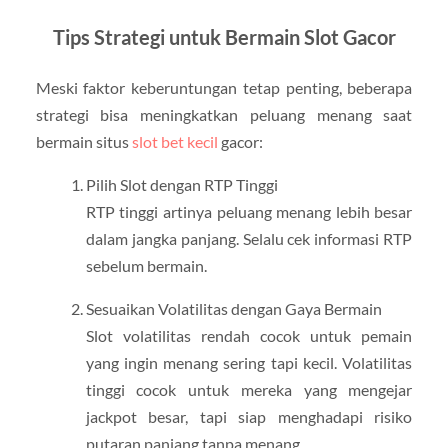
Tips Strategi untuk Bermain Slot Gacor
Meski faktor keberuntungan tetap penting, beberapa
strategi bisa meningkatkan peluang menang saat
bermain situs
slot bet kecil
gacor:
Pilih Slot dengan RTP Tinggi
RTP tinggi artinya peluang menang lebih besar
dalam jangka panjang. Selalu cek informasi RTP
sebelum bermain.
Sesuaikan Volatilitas dengan Gaya Bermain
Slot volatilitas rendah cocok untuk pemain
yang ingin menang sering tapi kecil. Volatilitas
tinggi cocok untuk mereka yang mengejar
jackpot besar, tapi siap menghadapi risiko
putaran panjang tanpa menang.