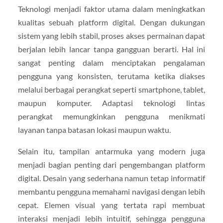
Teknologi menjadi faktor utama dalam meningkatkan
kualitas sebuah platform digital. Dengan dukungan
sistem yang lebih stabil, proses akses permainan dapat
berjalan lebih lancar tanpa gangguan berarti. Hal ini
sangat penting dalam menciptakan pengalaman
pengguna yang konsisten, terutama ketika diakses
melalui berbagai perangkat seperti smartphone, tablet,
maupun komputer. Adaptasi teknologi lintas
perangkat memungkinkan pengguna menikmati
layanan tanpa batasan lokasi maupun waktu.
Selain itu, tampilan antarmuka yang modern juga
menjadi bagian penting dari pengembangan platform
digital. Desain yang sederhana namun tetap informatif
membantu pengguna memahami navigasi dengan lebih
cepat. Elemen visual yang tertata rapi membuat
interaksi menjadi lebih intuitif, sehingga pengguna