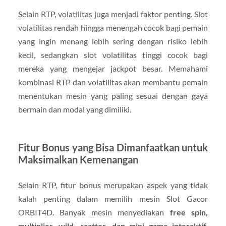
Selain RTP, volatilitas juga menjadi faktor penting. Slot
volatilitas rendah hingga menengah cocok bagi pemain
yang ingin menang lebih sering dengan risiko lebih
kecil, sedangkan slot volatilitas tinggi cocok bagi
mereka yang mengejar jackpot besar. Memahami
kombinasi RTP dan volatilitas akan membantu pemain
menentukan mesin yang paling sesuai dengan gaya
bermain dan modal yang dimiliki.
Fitur Bonus yang Bisa Dimanfaatkan untuk
Maksimalkan Kemenangan
Selain RTP, fitur bonus merupakan aspek yang tidak
kalah penting dalam memilih mesin Slot Gacor
ORBIT4D. Banyak mesin menyediakan
free spin,
multiplier, wild, scatter, dan mini game interaktif
,