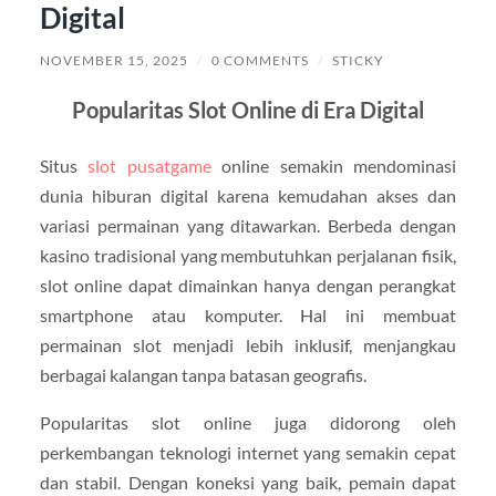
Digital
NOVEMBER 15, 2025
/
0 COMMENTS
/
STICKY
Popularitas Slot Online di Era Digital
Situs
slot pusatgame
online semakin mendominasi
dunia hiburan digital karena kemudahan akses dan
variasi permainan yang ditawarkan. Berbeda dengan
kasino tradisional yang membutuhkan perjalanan fisik,
slot online dapat dimainkan hanya dengan perangkat
smartphone atau komputer. Hal ini membuat
permainan slot menjadi lebih inklusif, menjangkau
berbagai kalangan tanpa batasan geografis.
Popularitas slot online juga didorong oleh
perkembangan teknologi internet yang semakin cepat
dan stabil. Dengan koneksi yang baik, pemain dapat