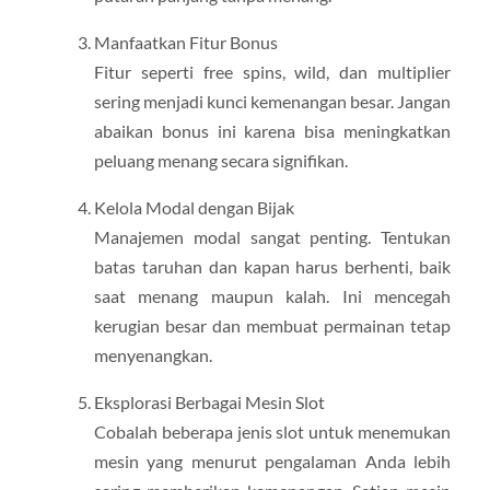
Manfaatkan Fitur Bonus
Fitur seperti free spins, wild, dan multiplier
sering menjadi kunci kemenangan besar. Jangan
abaikan bonus ini karena bisa meningkatkan
peluang menang secara signifikan.
Kelola Modal dengan Bijak
Manajemen modal sangat penting. Tentukan
batas taruhan dan kapan harus berhenti, baik
saat menang maupun kalah. Ini mencegah
kerugian besar dan membuat permainan tetap
menyenangkan.
Eksplorasi Berbagai Mesin Slot
Cobalah beberapa jenis slot untuk menemukan
mesin yang menurut pengalaman Anda lebih