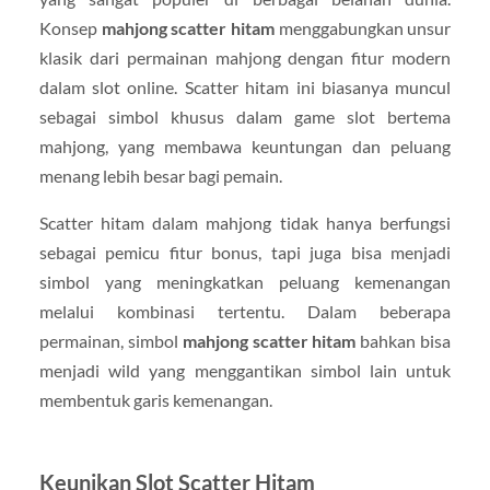
Konsep
mahjong scatter hitam
menggabungkan unsur
klasik dari permainan mahjong dengan fitur modern
dalam slot online. Scatter hitam ini biasanya muncul
sebagai simbol khusus dalam game slot bertema
mahjong, yang membawa keuntungan dan peluang
menang lebih besar bagi pemain.
Scatter hitam dalam mahjong tidak hanya berfungsi
sebagai pemicu fitur bonus, tapi juga bisa menjadi
simbol yang meningkatkan peluang kemenangan
melalui kombinasi tertentu. Dalam beberapa
permainan, simbol
mahjong scatter hitam
bahkan bisa
menjadi wild yang menggantikan simbol lain untuk
membentuk garis kemenangan.
Keunikan Slot Scatter Hitam