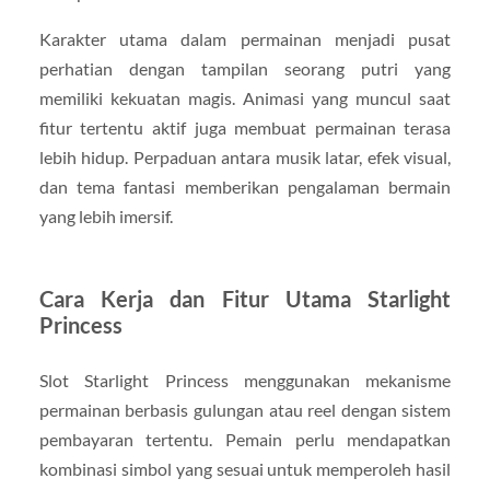
Karakter utama dalam permainan menjadi pusat
perhatian dengan tampilan seorang putri yang
memiliki kekuatan magis. Animasi yang muncul saat
fitur tertentu aktif juga membuat permainan terasa
lebih hidup. Perpaduan antara musik latar, efek visual,
dan tema fantasi memberikan pengalaman bermain
yang lebih imersif.
Cara Kerja dan Fitur Utama Starlight
Princess
Slot Starlight Princess menggunakan mekanisme
permainan berbasis gulungan atau reel dengan sistem
pembayaran tertentu. Pemain perlu mendapatkan
kombinasi simbol yang sesuai untuk memperoleh hasil