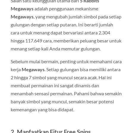
Salah satu keunggulan utama dari
5 Rabbits
Megaways
adalah penggunaan mekanisme
Megaways
, yang mengubah jumlah simbol pada setiap
gulungan dengan setiap putaran. Ini berarti jumlah
cara untuk menang dapat bervariasi antara 2.304
hingga 117.649 cara, memberikan peluang besar untuk
menang setiap kali Anda memutar gulungan.
Sebelum mulai bermain, penting untuk memahami cara
kerja
Megaways
. Setiap gulungan bisa memiliki antara
2 hingga 7 simbol yang muncul secara acak. Hal ini
membuat permainan ini sangat dinamis dan
menambah sensasi permainan. Pahami bahwa semakin
banyak simbol yang muncul, semakin besar potensi
kemenangan yang bisa didapat.
2.
Manfaatkan Fitur Free Spins