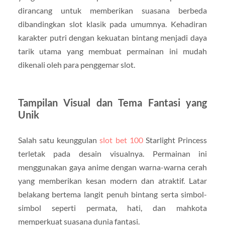
dirancang untuk memberikan suasana berbeda
dibandingkan slot klasik pada umumnya. Kehadiran
karakter putri dengan kekuatan bintang menjadi daya
tarik utama yang membuat permainan ini mudah
dikenali oleh para penggemar slot.
Tampilan Visual dan Tema Fantasi yang
Unik
Salah satu keunggulan
slot bet 100
Starlight Princess
terletak pada desain visualnya. Permainan ini
menggunakan gaya anime dengan warna-warna cerah
yang memberikan kesan modern dan atraktif. Latar
belakang bertema langit penuh bintang serta simbol-
simbol seperti permata, hati, dan mahkota
memperkuat suasana dunia fantasi.