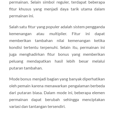
permainan. Selain simbol reguler, terdapat beberapa
fitur khusus yang menjadi daya tarik utama dalam
permainan ini.
Salah satu fitur yang populer adalah sistem pengganda
kemenangan atau multiplier. Fitur ini dapat
memberikan tambahan nilai kemenangan ketika
kondisi tertentu terpenuhi. Selain itu, permainan ini
juga menghadirkan fitur bonus yang memberikan
peluang mendapatkan hasil lebih besar melalui
putaran tambahan.
Mode bonus menjadi bagian yang banyak diperhatikan
oleh pemain karena menawarkan pengalaman berbeda
dari putaran biasa. Dalam mode ini, beberapa elemen
permainan dapat berubah sehingga menciptakan
variasi dan tantangan tersendiri.