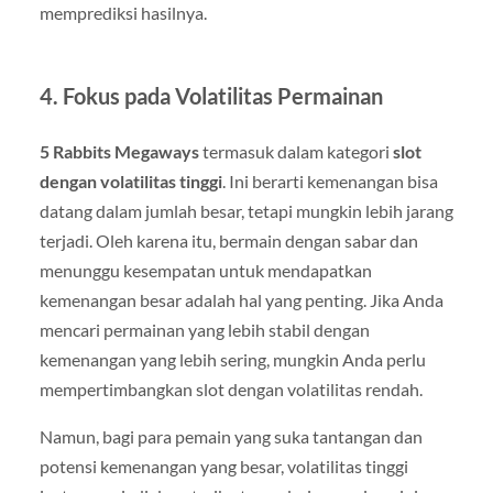
memprediksi hasilnya.
4.
Fokus pada Volatilitas Permainan
5 Rabbits Megaways
termasuk dalam kategori
slot
dengan volatilitas tinggi
. Ini berarti kemenangan bisa
datang dalam jumlah besar, tetapi mungkin lebih jarang
terjadi. Oleh karena itu, bermain dengan sabar dan
menunggu kesempatan untuk mendapatkan
kemenangan besar adalah hal yang penting. Jika Anda
mencari permainan yang lebih stabil dengan
kemenangan yang lebih sering, mungkin Anda perlu
mempertimbangkan slot dengan volatilitas rendah.
Namun, bagi para pemain yang suka tantangan dan
potensi kemenangan yang besar, volatilitas tinggi