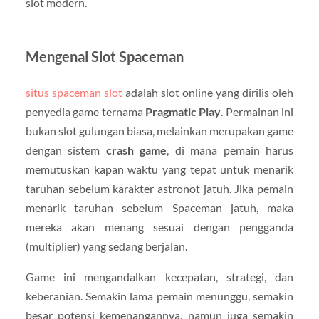
slot modern.
Mengenal Slot Spaceman
situs spaceman slot
adalah slot online yang dirilis oleh
penyedia game ternama
Pragmatic Play
. Permainan ini
bukan slot gulungan biasa, melainkan merupakan game
dengan sistem
crash game
, di mana pemain harus
memutuskan kapan waktu yang tepat untuk menarik
taruhan sebelum karakter astronot jatuh. Jika pemain
menarik taruhan sebelum Spaceman jatuh, maka
mereka akan menang sesuai dengan pengganda
(multiplier) yang sedang berjalan.
Game ini mengandalkan kecepatan, strategi, dan
keberanian. Semakin lama pemain menunggu, semakin
besar potensi kemenangannya, namun juga semakin