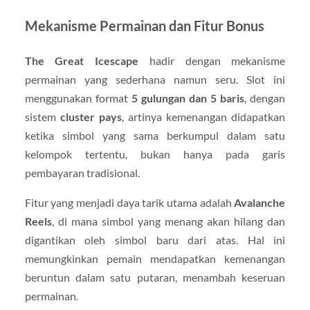
Mekanisme Permainan dan Fitur Bonus
The Great Icescape
hadir dengan mekanisme
permainan yang sederhana namun seru. Slot ini
menggunakan format
5 gulungan dan 5 baris
, dengan
sistem
cluster pays
, artinya kemenangan didapatkan
ketika simbol yang sama berkumpul dalam satu
kelompok tertentu, bukan hanya pada garis
pembayaran tradisional.
Fitur yang menjadi daya tarik utama adalah
Avalanche
Reels
, di mana simbol yang menang akan hilang dan
digantikan oleh simbol baru dari atas. Hal ini
memungkinkan pemain mendapatkan kemenangan
beruntun dalam satu putaran, menambah keseruan
permainan.