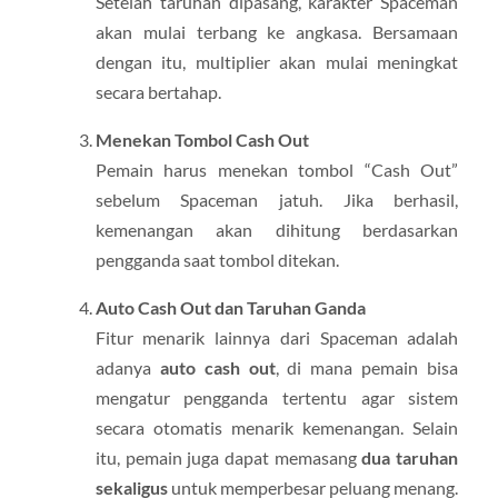
Setelah taruhan dipasang, karakter Spaceman
akan mulai terbang ke angkasa. Bersamaan
dengan itu, multiplier akan mulai meningkat
secara bertahap.
Menekan Tombol Cash Out
Pemain harus menekan tombol “Cash Out”
sebelum Spaceman jatuh. Jika berhasil,
kemenangan akan dihitung berdasarkan
pengganda saat tombol ditekan.
Auto Cash Out dan Taruhan Ganda
Fitur menarik lainnya dari Spaceman adalah
adanya
auto cash out
, di mana pemain bisa
mengatur pengganda tertentu agar sistem
secara otomatis menarik kemenangan. Selain
itu, pemain juga dapat memasang
dua taruhan
sekaligus
untuk memperbesar peluang menang.