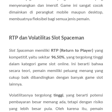
menyenangkan dan imersif. Game ini sangat cocok
dimainkan di perangkat mobile maupun desktop,
membuatnya fleksibel bagi semua jenis pemain.
RTP dan Volatilitas Slot Spaceman
Slot Spaceman
memiliki
RTP (Return to Player)
yang
kompetitif, yaitu sekitar
96,50%
, yang tergolong tinggi
dalam kategori game slot online. Ini berarti bahwa
secara teori, pemain memiliki peluang menang yang
cukup baik dibandingkan dengan banyak game slot
lainnya.
Volatilitasnya tergolong
tinggi
, yang berarti potensi
pembayaran besar memang ada, tetapi dengan risiko
yang lebih besar pula. Oleh karena itu, pemain