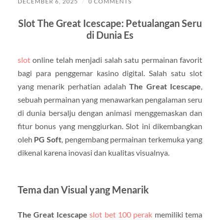
DECEMBER 6, 2025
/
0 COMMENTS
Slot The Great Icescape: Petualangan Seru
di Dunia Es
slot
online telah menjadi salah satu permainan favorit
bagi para penggemar kasino digital. Salah satu slot
yang menarik perhatian adalah
The Great Icescape
,
sebuah permainan yang menawarkan pengalaman seru
di dunia bersalju dengan animasi menggemaskan dan
fitur bonus yang menggiurkan. Slot ini dikembangkan
oleh
PG Soft
, pengembang permainan terkemuka yang
dikenal karena inovasi dan kualitas visualnya.
Tema dan Visual yang Menarik
The Great Icescape
slot bet 100 perak
memiliki tema