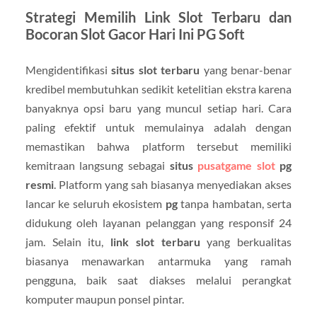
Strategi Memilih Link Slot Terbaru dan
Bocoran Slot Gacor Hari Ini PG Soft
Mengidentifikasi
situs slot terbaru
yang benar-benar
kredibel membutuhkan sedikit ketelitian ekstra karena
banyaknya opsi baru yang muncul setiap hari. Cara
paling efektif untuk memulainya adalah dengan
memastikan bahwa platform tersebut memiliki
kemitraan langsung sebagai
situs
pusatgame slot
pg
resmi
. Platform yang sah biasanya menyediakan akses
lancar ke seluruh ekosistem
pg
tanpa hambatan, serta
didukung oleh layanan pelanggan yang responsif 24
jam. Selain itu,
link slot terbaru
yang berkualitas
biasanya menawarkan antarmuka yang ramah
pengguna, baik saat diakses melalui perangkat
komputer maupun ponsel pintar.