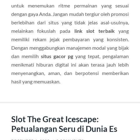
untuk menemukan ritme permainan yang sesuai
dengan gaya Anda. Jangan mudah tergiur oleh promosi
berlebihan dari situs yang tidak jelas asal-usulnya,
melainkan fokuslah pada
link slot terbaik
yang
memiliki rekam jejak pembayaran yang konsisten.
Dengan menggabungkan manajemen modal yang bijak
dan memilih
situs gacor pg
yang tepat, pengalaman
menikmati hiburan digital ini akan terasa jauh lebih
menyenangkan, aman, dan berpotensi memberikan
hasil yang memuaskan.
Slot The Great Icescape:
Petualangan Seru di Dunia Es