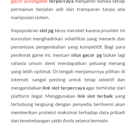
gacor pusatgame
terpercaya
menjamin bahwa setiap
permainan berjalan adil dan transparan tanpa ada
manipulasi sistem.
Kepopuleran
slot pg
terus meroket karena provider ini
konsisten menghadirkan volatilitas yang menarik dan
persentase pengembalian yang kompetitif. Bagi para
penikmat game ini, mencari
situs gacor pg
bukan lagi
rahasia umum demi mendapatkan peluang menang
yang lebih optimal. Di tengah menjamurnya pilihan di
internet, sangat penting untuk tetap selektif dan
mengandalkan
link slot terpercaya
agar terhindar dari
platform ilegal. Menggunakan
link slot terbaik
yang
terhubung langsung dengan penyedia berlisensi akan
memberikan proteksi maksimal terhadap data pribadi
dan keseimbangan saldo Anda selama bermain.