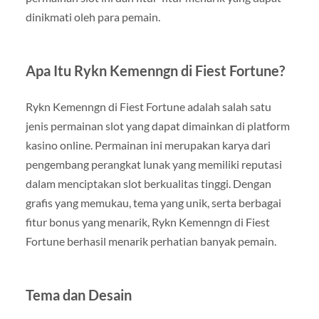
dinikmati oleh para pemain.
Apa Itu Rykn Kemenngn di Fiest Fortune?
Rykn Kemenngn di Fiest Fortune adalah salah satu
jenis permainan slot yang dapat dimainkan di platform
kasino online. Permainan ini merupakan karya dari
pengembang perangkat lunak yang memiliki reputasi
dalam menciptakan slot berkualitas tinggi. Dengan
grafis yang memukau, tema yang unik, serta berbagai
fitur bonus yang menarik, Rykn Kemenngn di Fiest
Fortune berhasil menarik perhatian banyak pemain.
Tema dan Desain