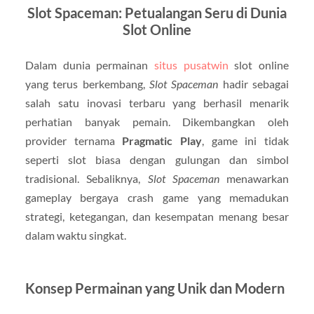
Slot Spaceman: Petualangan Seru di Dunia
Slot Online
Dalam dunia permainan
situs pusatwin
slot online
yang terus berkembang,
Slot Spaceman
hadir sebagai
salah satu inovasi terbaru yang berhasil menarik
perhatian banyak pemain. Dikembangkan oleh
provider ternama
Pragmatic Play
, game ini tidak
seperti slot biasa dengan gulungan dan simbol
tradisional. Sebaliknya,
Slot Spaceman
menawarkan
gameplay bergaya crash game yang memadukan
strategi, ketegangan, dan kesempatan menang besar
dalam waktu singkat.
Konsep Permainan yang Unik dan Modern