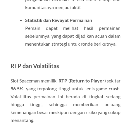
komunitasnya menjadi aktif.
Statistik dan Riwayat Permainan
Pemain dapat melihat hasil permainan
sebelumnya, yang dapat dijadikan acuan dalam
menentukan strategi untuk ronde berikutnya.
RTP dan Volatilitas
Slot Spaceman memiliki
RTP (Return to Player)
sekitar
96.5%
, yang tergolong tinggi untuk jenis game crash.
Volatilitas permainan ini berada di tingkat sedang
hingga tinggi, sehingga memberikan peluang
kemenangan besar meskipun dengan risiko yang cukup
menantang.