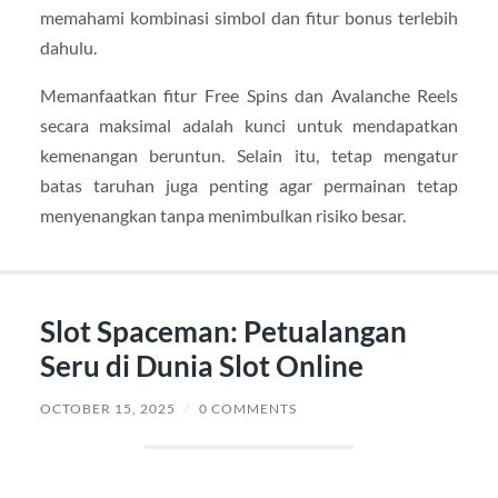
memahami kombinasi simbol dan fitur bonus terlebih
dahulu.
Memanfaatkan fitur Free Spins dan Avalanche Reels
secara maksimal adalah kunci untuk mendapatkan
kemenangan beruntun. Selain itu, tetap mengatur
batas taruhan juga penting agar permainan tetap
menyenangkan tanpa menimbulkan risiko besar.
Slot Spaceman: Petualangan
Seru di Dunia Slot Online
OCTOBER 15, 2025
/
0 COMMENTS