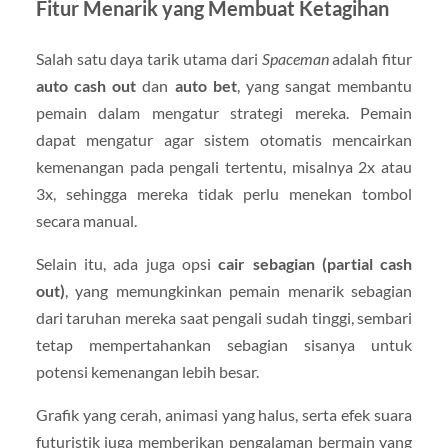
Fitur Menarik yang Membuat Ketagihan
Salah satu daya tarik utama dari
Spaceman
adalah fitur
auto cash out
dan
auto bet
, yang sangat membantu
pemain dalam mengatur strategi mereka. Pemain
dapat mengatur agar sistem otomatis mencairkan
kemenangan pada pengali tertentu, misalnya 2x atau
3x, sehingga mereka tidak perlu menekan tombol
secara manual.
Selain itu, ada juga opsi
cair sebagian (partial cash
out)
, yang memungkinkan pemain menarik sebagian
dari taruhan mereka saat pengali sudah tinggi, sembari
tetap mempertahankan sebagian sisanya untuk
potensi kemenangan lebih besar.
Grafik yang cerah, animasi yang halus, serta efek suara
futuristik juga memberikan pengalaman bermain yang