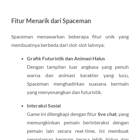
Fitur Menarik dari Spaceman
Spaceman menawarkan beberapa fitur unik yang
membuatnya berbeda dari slot-slot lainnya:
Grafik Futuristik dan Animasi Halus
Dengan tampilan luar angkasa yang penuh
warna dan animasi karakter yang lucu,
Spaceman menghadirkan suasana bermain
yang menyenangkan dan futuristik.
Interaksi Sosial
Game ini dilengkapi dengan fitur
live chat
, yang
memungkinkan pemain berinteraksi dengan
pemain lain secara real-time. Ini membuat
pengalaman bermain terasa lebih hidup dan