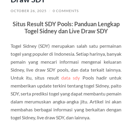
OCTOBER 26, 2025
/
0 COMMENTS
Situs Result SDY Pools: Panduan Lengkap
Togel Sidney dan Live Draw SDY
Togel Sidney (SDY) merupakan salah satu permainan
togel yang populer di Indonesia. Setiap harinya, banyak
pemain yang mencari informasi mengenai keluaran
Sidney, live draw SDY pools, dan data terkait lainnya.
Untuk itu, situs result
data sdy
Pools hadir untuk
memberikan update terkini tentang togel Sidney, paito
SDY, serta prediksi togel yang dapat membantu pemain
dalam merumuskan angka-angka jitu. Artikel ini akan
membahas berbagai informasi yang berkaitan dengan
togel Sidney, live draw SDY, dan lainnya.