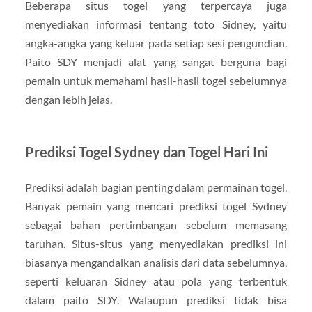
Beberapa situs togel yang terpercaya juga
menyediakan informasi tentang toto Sidney, yaitu
angka-angka yang keluar pada setiap sesi pengundian.
Paito SDY menjadi alat yang sangat berguna bagi
pemain untuk memahami hasil-hasil togel sebelumnya
dengan lebih jelas.
Prediksi Togel Sydney dan Togel Hari Ini
Prediksi adalah bagian penting dalam permainan togel.
Banyak pemain yang mencari prediksi togel Sydney
sebagai bahan pertimbangan sebelum memasang
taruhan. Situs-situs yang menyediakan prediksi ini
biasanya mengandalkan analisis dari data sebelumnya,
seperti keluaran Sidney atau pola yang terbentuk
dalam paito SDY. Walaupun prediksi tidak bisa