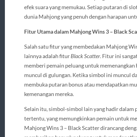
efek suara yang memukau. Setiap putaran di slot 
dunia Mahjong yang penuh dengan harapan un
Fitur Utama dalam Mahjong Wins 3 – Black Sca
Salah satu fitur yang membedakan Mahjong Wins
lainnya adalah fitur
Black Scatter
. Fitur ini san
memberi pemain peluang untuk memenangkan ha
muncul di gulungan. Ketika simbol ini muncul 
membuka putaran bonus atau mendapatkan mul
kemenangan mereka.
Selain itu, simbol-simbol lain yang hadir dalam 
tertentu, yang memungkinkan pemain untuk m
Mahjong Wins 3 – Black Scatter dirancang deng