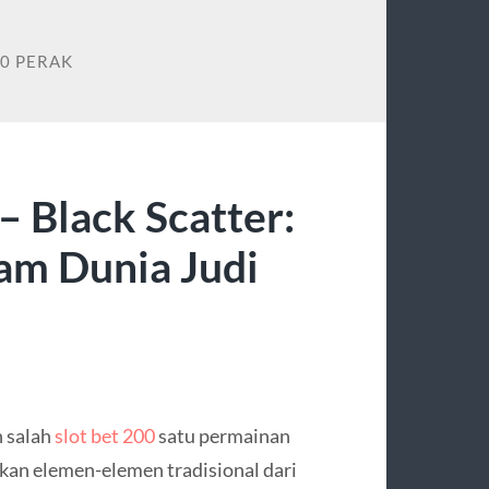
00 PERAK
– Black Scatter:
am Dunia Judi
n salah
slot bet 200
satu permainan
kan elemen-elemen tradisional dari