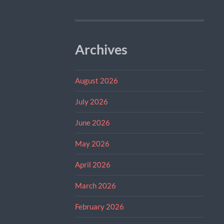
Archives
August 2026
July 2026
June 2026
May 2026
April 2026
March 2026
February 2026