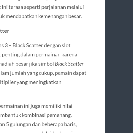
ini terasa seperti perjalanan melalui
tuk mendapatkan kemenangan besar.
tter
 3 – Black Scatter dengan slot
gat penting dalam permainan karena
diah besar jika simbol
Black Scatter
dalam jumlah yang cukup, pemain dapat
tiplier yang meningkatkan
permainan ini juga memiliki nilai
embentuk kombinasi pemenang.
an 5 gulungan dan beberapa baris,