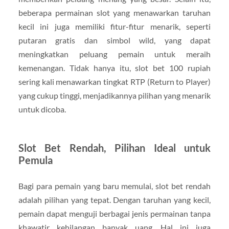
beberapa permainan slot yang menawarkan taruhan
kecil ini juga memiliki fitur-fitur menarik, seperti
putaran gratis dan simbol wild, yang dapat
meningkatkan peluang pemain untuk meraih
kemenangan. Tidak hanya itu, slot bet 100 rupiah
sering kali menawarkan tingkat RTP (Return to Player)
yang cukup tinggi, menjadikannya pilihan yang menarik
untuk dicoba.
Slot Bet Rendah, Pilihan Ideal untuk
Pemula
Bagi para pemain yang baru memulai, slot bet rendah
adalah pilihan yang tepat. Dengan taruhan yang kecil,
pemain dapat menguji berbagai jenis permainan tanpa
khawatir kehilangan banyak uang. Hal ini juga