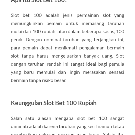
Slot bet 100 adalah jenis permainan slot yang
memungkinkan pemain untuk memasang taruhan
mulai dari 100 rupiah, atau dalam beberapa kasus, 100
perak. Dengan nominal taruhan yang terjangkau ini,
para pemain dapat menikmati pengalaman bermain
slot tanpa harus mengeluarkan banyak uang. Slot
dengan taruhan rendah ini sangat ideal bagi pemula
yang baru memulai dan ingin merasakan sensasi
bermain tanpa risiko besar.
Keunggulan Slot Bet 100 Rupiah
Salah satu alasan mengapa slot bet 100 sangat
diminati adalah karena taruhan yang kecil namun tetap
memberikan peluang menang yang besar. Selain itu,