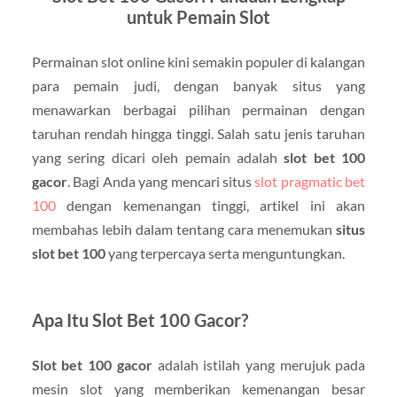
untuk Pemain Slot
Permainan slot online kini semakin populer di kalangan
para pemain judi, dengan banyak situs yang
menawarkan berbagai pilihan permainan dengan
taruhan rendah hingga tinggi. Salah satu jenis taruhan
yang sering dicari oleh pemain adalah
slot bet 100
gacor
. Bagi Anda yang mencari situs
slot pragmatic bet
100
dengan kemenangan tinggi, artikel ini akan
membahas lebih dalam tentang cara menemukan
situs
slot bet 100
yang terpercaya serta menguntungkan.
Apa Itu Slot Bet 100 Gacor?
Slot bet 100 gacor
adalah istilah yang merujuk pada
mesin slot yang memberikan kemenangan besar