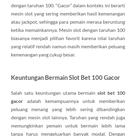
dengan taruhan 100. “Gacor” dalam konteks ini berarti
mesin slot yang sering memberikan hasil kemenangan
atau jackpot, sehingga para pemain merasa beruntung
ketika memainkannya. Mesin slot dengan taruhan 100
biasanya menjadi pilihan favorit karena nilai taruhan
yang relatif rendah namun masih memberikan peluang
kemenangan yang cukup besar.
Keuntungan Bermain Slot Bet 100 Gacor
Salah satu keuntungan utama bermain
slot bet 100
gacor
adalah kemampuannya untuk memberikan
peluang menang yang lebih sering dibandingkan
dengan mesin slot lainnya. Taruhan yang rendah juga
memungkinkan pemain untuk bermain lebih lama
tanpa harus mengeluarkan banyak modal. Dengan