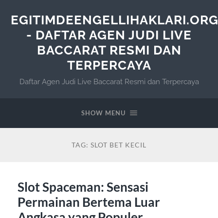
EGITIMDEENGELLIHAKLARI.OR
- DAFTAR AGEN JUDI LIVE
BACCARAT RESMI DAN
TERPERCAYA
Daftar Agen Judi Live Baccarat Resmi dan Terpercaya
SHOW MENU
TAG:
SLOT BET KECIL
Slot Spaceman: Sensasi
Permainan Bertema Luar
Angkasa yang Populer