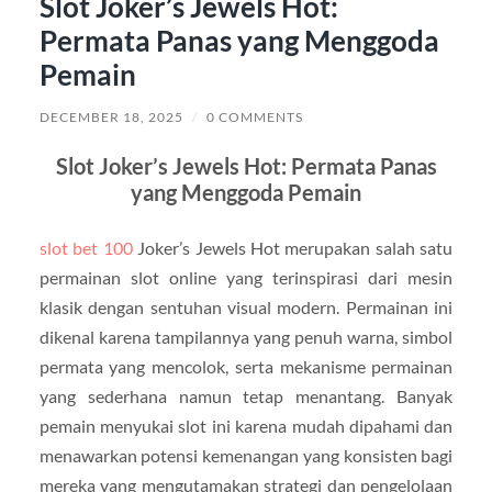
Slot Joker’s Jewels Hot:
Permata Panas yang Menggoda
Pemain
DECEMBER 18, 2025
/
0 COMMENTS
Slot Joker’s Jewels Hot: Permata Panas
yang Menggoda Pemain
slot bet 100
Joker’s Jewels Hot merupakan salah satu
permainan slot online yang terinspirasi dari mesin
klasik dengan sentuhan visual modern. Permainan ini
dikenal karena tampilannya yang penuh warna, simbol
permata yang mencolok, serta mekanisme permainan
yang sederhana namun tetap menantang. Banyak
pemain menyukai slot ini karena mudah dipahami dan
menawarkan potensi kemenangan yang konsisten bagi
mereka yang mengutamakan strategi dan pengelolaan