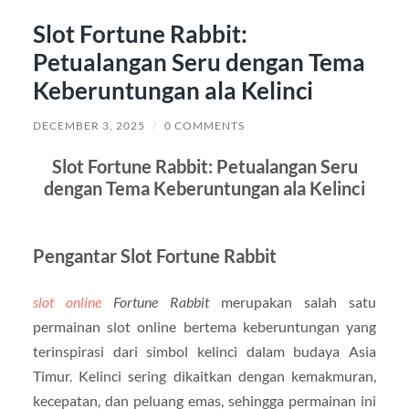
Slot Fortune Rabbit:
Petualangan Seru dengan Tema
Keberuntungan ala Kelinci
DECEMBER 3, 2025
/
0 COMMENTS
Slot Fortune Rabbit: Petualangan Seru
dengan Tema Keberuntungan ala Kelinci
Pengantar Slot Fortune Rabbit
slot online
Fortune Rabbit
merupakan salah satu
permainan slot online bertema keberuntungan yang
terinspirasi dari simbol kelinci dalam budaya Asia
Timur. Kelinci sering dikaitkan dengan kemakmuran,
kecepatan, dan peluang emas, sehingga permainan ini