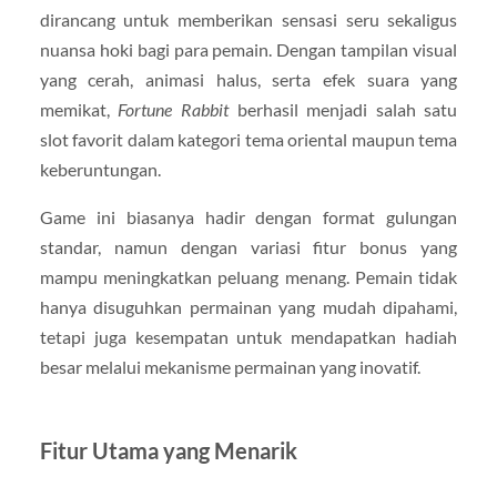
dirancang untuk memberikan sensasi seru sekaligus
nuansa hoki bagi para pemain. Dengan tampilan visual
yang cerah, animasi halus, serta efek suara yang
memikat,
Fortune Rabbit
berhasil menjadi salah satu
slot favorit dalam kategori tema oriental maupun tema
keberuntungan.
Game ini biasanya hadir dengan format gulungan
standar, namun dengan variasi fitur bonus yang
mampu meningkatkan peluang menang. Pemain tidak
hanya disuguhkan permainan yang mudah dipahami,
tetapi juga kesempatan untuk mendapatkan hadiah
besar melalui mekanisme permainan yang inovatif.
Fitur Utama yang Menarik