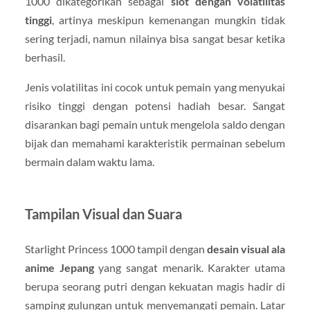
1000 dikategorikan sebagai
slot dengan volatilitas
tinggi
, artinya meskipun kemenangan mungkin tidak
sering terjadi, namun nilainya bisa sangat besar ketika
berhasil.
Jenis volatilitas ini cocok untuk pemain yang menyukai
risiko tinggi dengan potensi hadiah besar. Sangat
disarankan bagi pemain untuk mengelola saldo dengan
bijak dan memahami karakteristik permainan sebelum
bermain dalam waktu lama.
Tampilan Visual dan Suara
Starlight Princess 1000 tampil dengan
desain visual ala
anime Jepang
yang sangat menarik. Karakter utama
berupa seorang putri dengan kekuatan magis hadir di
samping gulungan untuk menyemangati pemain. Latar