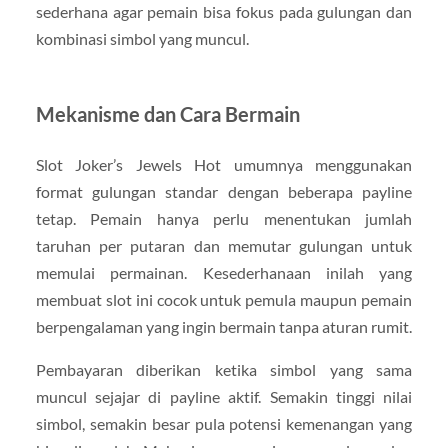
sederhana agar pemain bisa fokus pada gulungan dan
kombinasi simbol yang muncul.
Mekanisme dan Cara Bermain
Slot Joker’s Jewels Hot umumnya menggunakan
format gulungan standar dengan beberapa payline
tetap. Pemain hanya perlu menentukan jumlah
taruhan per putaran dan memutar gulungan untuk
memulai permainan. Kesederhanaan inilah yang
membuat slot ini cocok untuk pemula maupun pemain
berpengalaman yang ingin bermain tanpa aturan rumit.
Pembayaran diberikan ketika simbol yang sama
muncul sejajar di payline aktif. Semakin tinggi nilai
simbol, semakin besar pula potensi kemenangan yang