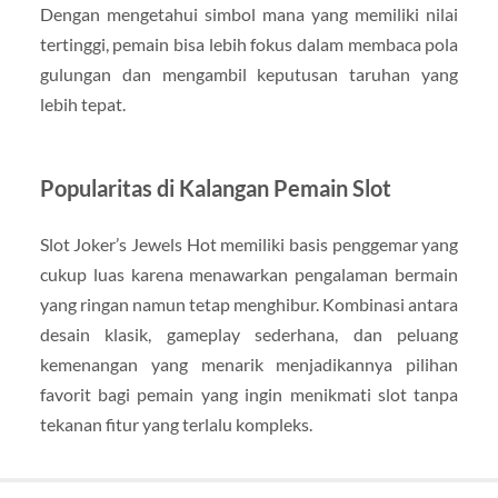
Dengan mengetahui simbol mana yang memiliki nilai
tertinggi, pemain bisa lebih fokus dalam membaca pola
gulungan dan mengambil keputusan taruhan yang
lebih tepat.
Popularitas di Kalangan Pemain Slot
Slot Joker’s Jewels Hot memiliki basis penggemar yang
cukup luas karena menawarkan pengalaman bermain
yang ringan namun tetap menghibur. Kombinasi antara
desain klasik, gameplay sederhana, dan peluang
kemenangan yang menarik menjadikannya pilihan
favorit bagi pemain yang ingin menikmati slot tanpa
tekanan fitur yang terlalu kompleks.