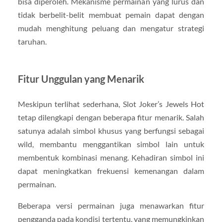
bisa diperoleh. Mekanisme permainan yang lurus dan
tidak berbelit-belit membuat pemain dapat dengan
mudah menghitung peluang dan mengatur strategi
taruhan.
Fitur Unggulan yang Menarik
Meskipun terlihat sederhana, Slot Joker’s Jewels Hot
tetap dilengkapi dengan beberapa fitur menarik. Salah
satunya adalah simbol khusus yang berfungsi sebagai
wild, membantu menggantikan simbol lain untuk
membentuk kombinasi menang. Kehadiran simbol ini
dapat meningkatkan frekuensi kemenangan dalam
permainan.
Beberapa versi permainan juga menawarkan fitur
pengganda pada kondisi tertentu, yang memungkinkan