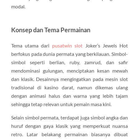
modal.
Konsep dan Tema Permainan
Tema utama dari
pusatwin slot
Joker’s Jewels Hot
berfokus pada dunia permata yang berkilauan. Simbol-
simbol seperti berlian, ruby, zamrud, dan safir
mendominasi gulungan, menciptakan kesan mewah
dan klasik. Desainnya mengingatkan pada mesin slot
tradisional di kasino darat, namun dikemas ulang
dengan animasi halus dan warna yang lebih tajam
sehingga tetap relevan untuk pemain masa kini.
Selain simbol permata, terdapat juga simbol angka dan
huruf dengan gaya klasik yang memperkuat nuansa
retro. Latar belakang permainan biasanya dibuat