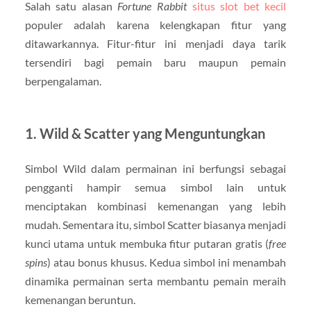
Salah satu alasan
Fortune Rabbit
situs slot bet kecil
populer adalah karena kelengkapan fitur yang
ditawarkannya. Fitur-fitur ini menjadi daya tarik
tersendiri bagi pemain baru maupun pemain
berpengalaman.
1. Wild & Scatter yang Menguntungkan
Simbol Wild dalam permainan ini berfungsi sebagai
pengganti hampir semua simbol lain untuk
menciptakan kombinasi kemenangan yang lebih
mudah. Sementara itu, simbol Scatter biasanya menjadi
kunci utama untuk membuka fitur putaran gratis (
free
spins
) atau bonus khusus. Kedua simbol ini menambah
dinamika permainan serta membantu pemain meraih
kemenangan beruntun.