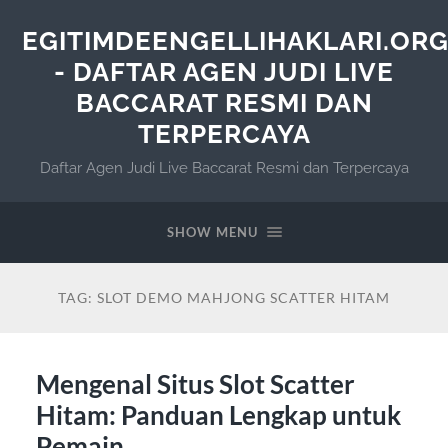
EGITIMDEENGELLIHAKLARI.OR
- DAFTAR AGEN JUDI LIVE
BACCARAT RESMI DAN
TERPERCAYA
Daftar Agen Judi Live Baccarat Resmi dan Terpercaya
SHOW MENU
TAG:
SLOT DEMO MAHJONG SCATTER HITAM
Mengenal Situs Slot Scatter
Hitam: Panduan Lengkap untuk
Pemain