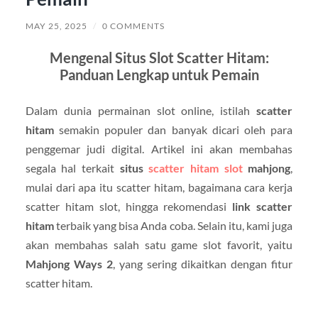
MAY 25, 2025
/
0 COMMENTS
Mengenal Situs Slot Scatter Hitam:
Panduan Lengkap untuk Pemain
Dalam dunia permainan slot online, istilah
scatter
hitam
semakin populer dan banyak dicari oleh para
penggemar judi digital. Artikel ini akan membahas
segala hal terkait
situs
scatter hitam slot
mahjong
,
mulai dari apa itu scatter hitam, bagaimana cara kerja
scatter hitam slot, hingga rekomendasi
link scatter
hitam
terbaik yang bisa Anda coba. Selain itu, kami juga
akan membahas salah satu game slot favorit, yaitu
Mahjong Ways 2
, yang sering dikaitkan dengan fitur
scatter hitam.