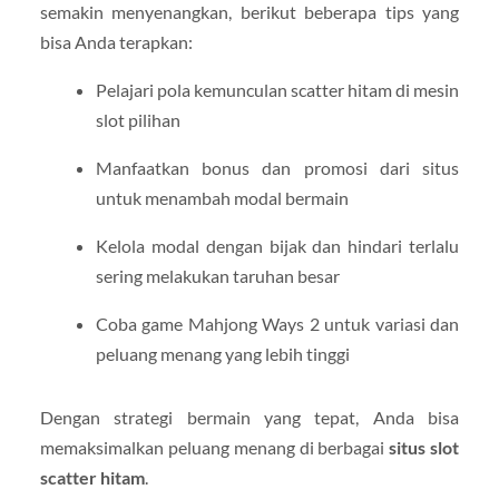
semakin menyenangkan, berikut beberapa tips yang
bisa Anda terapkan:
Pelajari pola kemunculan scatter hitam di mesin
slot pilihan
Manfaatkan bonus dan promosi dari situs
untuk menambah modal bermain
Kelola modal dengan bijak dan hindari terlalu
sering melakukan taruhan besar
Coba game Mahjong Ways 2 untuk variasi dan
peluang menang yang lebih tinggi
Dengan strategi bermain yang tepat, Anda bisa
memaksimalkan peluang menang di berbagai
situs slot
scatter hitam
.