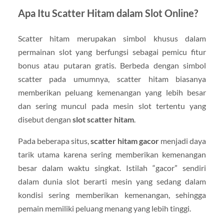
Apa Itu Scatter Hitam dalam Slot Online?
Scatter hitam merupakan simbol khusus dalam
permainan slot yang berfungsi sebagai pemicu fitur
bonus atau putaran gratis. Berbeda dengan simbol
scatter pada umumnya, scatter hitam biasanya
memberikan peluang kemenangan yang lebih besar
dan sering muncul pada mesin slot tertentu yang
disebut dengan
slot scatter hitam
.
Pada beberapa situs,
scatter hitam gacor
menjadi daya
tarik utama karena sering memberikan kemenangan
besar dalam waktu singkat. Istilah “gacor” sendiri
dalam dunia slot berarti mesin yang sedang dalam
kondisi sering memberikan kemenangan, sehingga
pemain memiliki peluang menang yang lebih tinggi.