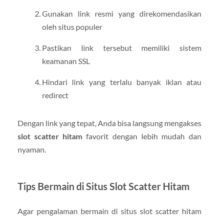
Gunakan link resmi yang direkomendasikan
oleh situs populer
Pastikan link tersebut memiliki sistem
keamanan SSL
Hindari link yang terlalu banyak iklan atau
redirect
Dengan link yang tepat, Anda bisa langsung mengakses
slot scatter hitam
favorit dengan lebih mudah dan
nyaman.
Tips Bermain di Situs Slot Scatter Hitam
Agar pengalaman bermain di situs slot scatter hitam