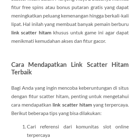
fitur free spins atau bonus putaran gratis yang dapat
meningkatkan peluang kemenangan hingga berkali-kali
lipat. Hal inilah yang membuat banyak pemain berburu
link scatter hitam
khusus untuk game ini agar dapat
menikmati kemudahan akses dan fitur gacor.
Cara Mendapatkan Link Scatter Hitam
Terbaik
Bagi Anda yang ingin mencoba keberuntungan di situs
dengan fitur scatter hitam, penting untuk mengetahui
cara mendapatkan
link scatter hitam
yang terpercaya.
Berikut beberapa tips yang bisa dilakukan:
Cari referensi dari komunitas slot online
terpercaya