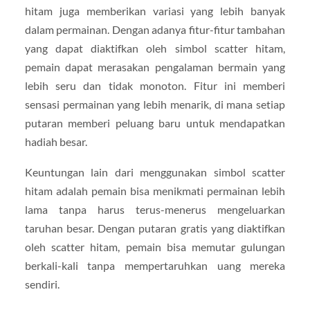
hitam juga memberikan variasi yang lebih banyak
dalam permainan. Dengan adanya fitur-fitur tambahan
yang dapat diaktifkan oleh simbol scatter hitam,
pemain dapat merasakan pengalaman bermain yang
lebih seru dan tidak monoton. Fitur ini memberi
sensasi permainan yang lebih menarik, di mana setiap
putaran memberi peluang baru untuk mendapatkan
hadiah besar.
Keuntungan lain dari menggunakan simbol scatter
hitam adalah pemain bisa menikmati permainan lebih
lama tanpa harus terus-menerus mengeluarkan
taruhan besar. Dengan putaran gratis yang diaktifkan
oleh scatter hitam, pemain bisa memutar gulungan
berkali-kali tanpa mempertaruhkan uang mereka
sendiri.