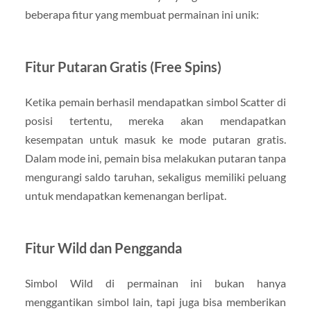
beberapa fitur yang membuat permainan ini unik:
Fitur Putaran Gratis (Free Spins)
Ketika pemain berhasil mendapatkan simbol Scatter di
posisi tertentu, mereka akan mendapatkan
kesempatan untuk masuk ke mode putaran gratis.
Dalam mode ini, pemain bisa melakukan putaran tanpa
mengurangi saldo taruhan, sekaligus memiliki peluang
untuk mendapatkan kemenangan berlipat.
Fitur Wild dan Pengganda
Simbol Wild di permainan ini bukan hanya
menggantikan simbol lain, tapi juga bisa memberikan