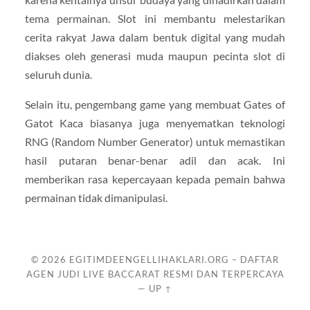
tema permainan. Slot ini membantu melestarikan
cerita rakyat Jawa dalam bentuk digital yang mudah
diakses oleh generasi muda maupun pecinta slot di
seluruh dunia.
Selain itu, pengembang game yang membuat Gates of
Gatot Kaca biasanya juga menyematkan teknologi
RNG (Random Number Generator) untuk memastikan
hasil putaran benar-benar adil dan acak. Ini
memberikan rasa kepercayaan kepada pemain bahwa
permainan tidak dimanipulasi.
© 2026
EGITIMDEENGELLIHAKLARI.ORG – DAFTAR
AGEN JUDI LIVE BACCARAT RESMI DAN TERPERCAYA
—
UP ↑