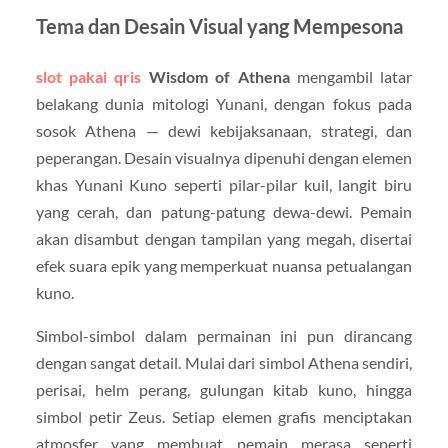
Tema dan Desain Visual yang Mempesona
slot pakai qris
Wisdom of Athena
mengambil latar
belakang dunia mitologi Yunani, dengan fokus pada
sosok Athena — dewi kebijaksanaan, strategi, dan
peperangan. Desain visualnya dipenuhi dengan elemen
khas Yunani Kuno seperti pilar-pilar kuil, langit biru
yang cerah, dan patung-patung dewa-dewi. Pemain
akan disambut dengan tampilan yang megah, disertai
efek suara epik yang memperkuat nuansa petualangan
kuno.
Simbol-simbol dalam permainan ini pun dirancang
dengan sangat detail. Mulai dari simbol Athena sendiri,
perisai, helm perang, gulungan kitab kuno, hingga
simbol petir Zeus. Setiap elemen grafis menciptakan
atmosfer yang membuat pemain merasa seperti