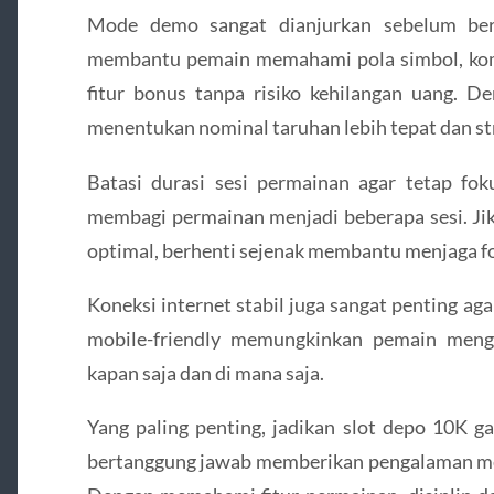
Mode demo sangat dianjurkan sebelum ber
membantu pemain memahami pola simbol, ko
fitur bonus tanpa risiko kehilangan uang. 
menentukan nominal taruhan lebih tepat dan st
Batasi durasi sesi permainan agar tetap fo
membagi permainan menjadi beberapa sesi. Ji
optimal, berhenti sejenak membantu menjaga 
Koneksi internet stabil juga sangat penting ag
mobile-friendly memungkinkan pemain meng
kapan saja dan di mana saja.
Yang paling penting, jadikan slot depo 10K g
bertanggung jawab memberikan pengalaman men