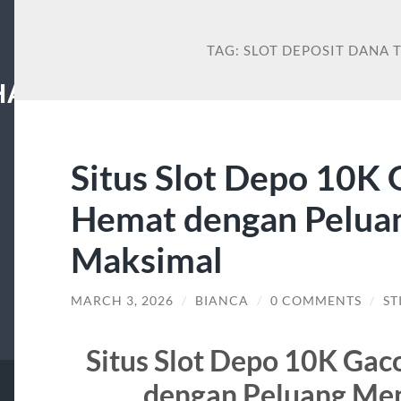
TAG:
SLOT DEPOSIT DANA
HAKLARI.ORG
Situs Slot Depo 10K 
Hemat dengan Pelua
Maksimal
MARCH 3, 2026
/
BIANCA
/
0 COMMENTS
/
ST
Situs Slot Depo 10K Gac
dengan Peluang Me