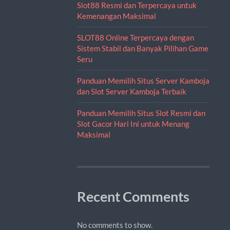
Slot88 Resmi dan Terpercaya untuk
Kemenangan Maksimal
SLOT88 Online Terpercaya dengan
Sistem Stabil dan Banyak Pilihan Game
Seru
Panduan Memilih Situs Server Kamboja
dan Slot Server Kamboja Terbaik
Panduan Memilih Situs Slot Resmi dan
Slot Gacor Hari Ini untuk Menang
Maksimal
Recent Comments
No comments to show.