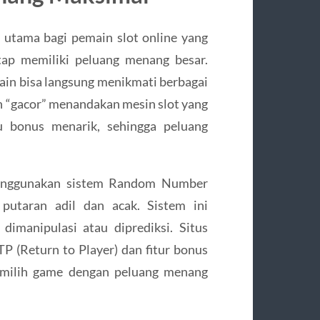
n utama bagi pemain slot online yang
tap memiliki peluang menang besar.
ain bisa langsung menikmati berbagai
h “gacor” menandakan mesin slot yang
 bonus menarik, sehingga peluang
enggunakan sistem Random Number
putaran adil dan acak. Sistem ini
imanipulasi atau diprediksi. Situs
P (Return to Player) dan fitur bonus
emilih game dengan peluang menang