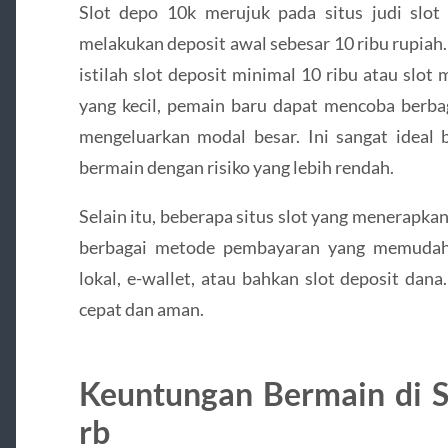
Slot depo 10k merujuk pada situs judi slo
melakukan deposit awal sebesar 10 ribu rupiah.
istilah slot deposit minimal 10 ribu atau slo
yang kecil, pemain baru dapat mencoba berbag
mengeluarkan modal besar. Ini sangat ideal 
bermain dengan risiko yang lebih rendah.
Selain itu, beberapa situs slot yang menerapk
berbagai metode pembayaran yang memudahka
lokal, e-wallet, atau bahkan slot deposit dana
cepat dan aman.
Keuntungan Bermain di Si
rb