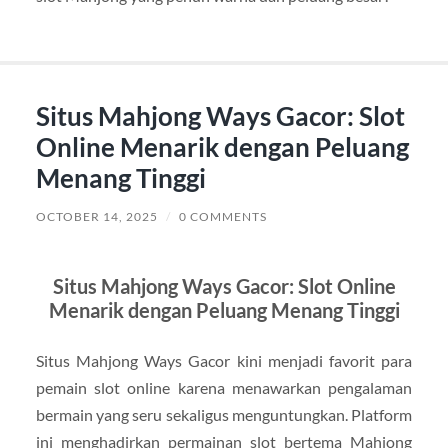
Situs Mahjong Ways Gacor: Slot
Online Menarik dengan Peluang
Menang Tinggi
OCTOBER 14, 2025
/
0 COMMENTS
Situs Mahjong Ways Gacor: Slot Online
Menarik dengan Peluang Menang Tinggi
Situs Mahjong Ways Gacor kini menjadi favorit para
pemain slot online karena menawarkan pengalaman
bermain yang seru sekaligus menguntungkan. Platform
ini menghadirkan permainan slot bertema Mahjong