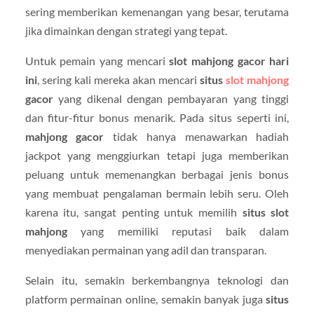
sering memberikan kemenangan yang besar, terutama
jika dimainkan dengan strategi yang tepat.
Untuk pemain yang mencari
slot mahjong gacor hari
ini
, sering kali mereka akan mencari
situs
slot mahjong
gacor
yang dikenal dengan pembayaran yang tinggi
dan fitur-fitur bonus menarik. Pada situs seperti ini,
mahjong gacor
tidak hanya menawarkan hadiah
jackpot yang menggiurkan tetapi juga memberikan
peluang untuk memenangkan berbagai jenis bonus
yang membuat pengalaman bermain lebih seru. Oleh
karena itu, sangat penting untuk memilih
situs slot
mahjong
yang memiliki reputasi baik dalam
menyediakan permainan yang adil dan transparan.
Selain itu, semakin berkembangnya teknologi dan
platform permainan online, semakin banyak juga
situs