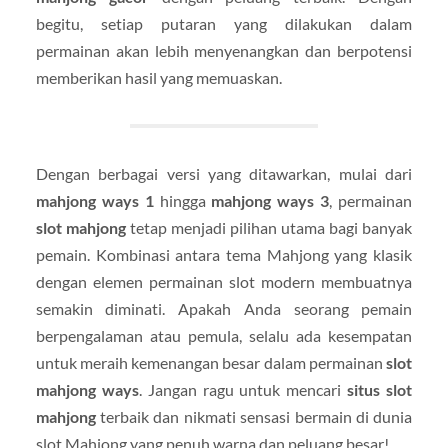
begitu, setiap putaran yang dilakukan dalam
permainan akan lebih menyenangkan dan berpotensi
memberikan hasil yang memuaskan.
Dengan berbagai versi yang ditawarkan, mulai dari
mahjong ways 1
hingga
mahjong ways 3
, permainan
slot mahjong
tetap menjadi pilihan utama bagi banyak
pemain. Kombinasi antara tema Mahjong yang klasik
dengan elemen permainan slot modern membuatnya
semakin diminati. Apakah Anda seorang pemain
berpengalaman atau pemula, selalu ada kesempatan
untuk meraih kemenangan besar dalam permainan
slot
mahjong ways
. Jangan ragu untuk mencari
situs slot
mahjong
terbaik dan nikmati sensasi bermain di dunia
slot Mahjong yang penuh warna dan peluang besar!