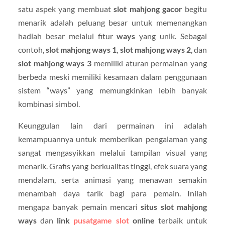
satu aspek yang membuat
slot mahjong gacor
begitu
menarik adalah peluang besar untuk memenangkan
hadiah besar melalui fitur
ways
yang unik. Sebagai
contoh,
slot mahjong ways 1
,
slot mahjong ways 2
, dan
slot mahjong ways 3
memiliki aturan permainan yang
berbeda meski memiliki kesamaan dalam penggunaan
sistem “ways” yang memungkinkan lebih banyak
kombinasi simbol.
Keunggulan lain dari permainan ini adalah
kemampuannya untuk memberikan pengalaman yang
sangat mengasyikkan melalui tampilan visual yang
menarik. Grafis yang berkualitas tinggi, efek suara yang
mendalam, serta animasi yang menawan semakin
menambah daya tarik bagi para pemain. Inilah
mengapa banyak pemain mencari
situs slot mahjong
ways
dan
link
pusatgame slot
online
terbaik untuk