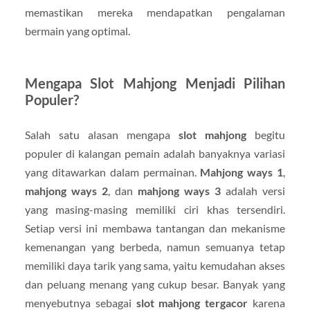
memastikan mereka mendapatkan pengalaman
bermain yang optimal.
Mengapa Slot Mahjong Menjadi Pilihan
Populer?
Salah satu alasan mengapa
slot mahjong
begitu
populer di kalangan pemain adalah banyaknya variasi
yang ditawarkan dalam permainan.
Mahjong ways 1
,
mahjong ways 2
, dan
mahjong ways 3
adalah versi
yang masing-masing memiliki ciri khas tersendiri.
Setiap versi ini membawa tantangan dan mekanisme
kemenangan yang berbeda, namun semuanya tetap
memiliki daya tarik yang sama, yaitu kemudahan akses
dan peluang menang yang cukup besar. Banyak yang
menyebutnya sebagai
slot mahjong tergacor
karena