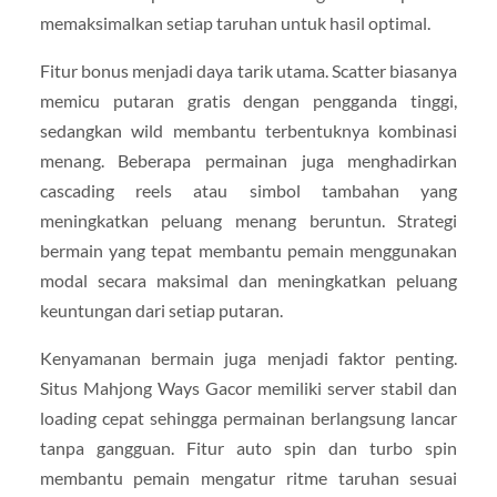
memaksimalkan setiap taruhan untuk hasil optimal.
Fitur bonus menjadi daya tarik utama. Scatter biasanya
memicu putaran gratis dengan pengganda tinggi,
sedangkan wild membantu terbentuknya kombinasi
menang. Beberapa permainan juga menghadirkan
cascading reels atau simbol tambahan yang
meningkatkan peluang menang beruntun. Strategi
bermain yang tepat membantu pemain menggunakan
modal secara maksimal dan meningkatkan peluang
keuntungan dari setiap putaran.
Kenyamanan bermain juga menjadi faktor penting.
Situs Mahjong Ways Gacor memiliki server stabil dan
loading cepat sehingga permainan berlangsung lancar
tanpa gangguan. Fitur auto spin dan turbo spin
membantu pemain mengatur ritme taruhan sesuai