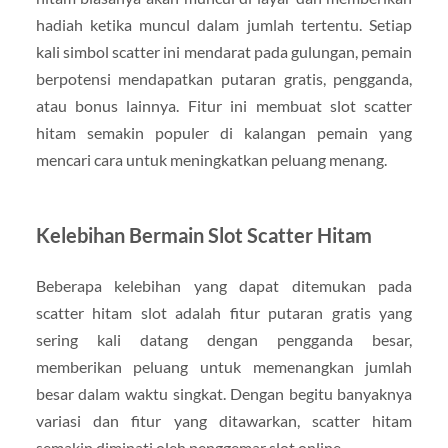
hadiah ketika muncul dalam jumlah tertentu. Setiap
kali simbol scatter ini mendarat pada gulungan, pemain
berpotensi mendapatkan putaran gratis, pengganda,
atau bonus lainnya. Fitur ini membuat slot scatter
hitam semakin populer di kalangan pemain yang
mencari cara untuk meningkatkan peluang menang.
Kelebihan Bermain Slot Scatter Hitam
Beberapa kelebihan yang dapat ditemukan pada
scatter hitam slot adalah fitur putaran gratis yang
sering kali datang dengan pengganda besar,
memberikan peluang untuk memenangkan jumlah
besar dalam waktu singkat. Dengan begitu banyaknya
variasi dan fitur yang ditawarkan, scatter hitam
semakin diminati oleh penggemar slot online.