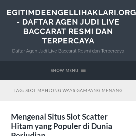
EGITIMDEENGELLIHAKLARI.OR
- DAFTAR AGEN JUDI LIVE
BACCARAT RESMI DAN
TERPERCAYA
Daftar Agen Judi Live Baccarat Resmi dan Terpercaya
SHOW MENU
TAG:
SLOT MAHJONG WAYS GAMPANG MENANG
Mengenal Situs Slot Scatter
Hitam yang Populer di Dunia
Perjudian