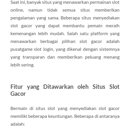
Saat ini, banyak situs yang menawarkan permainan slot
online, namun tidak semua situs memberikan
pengalaman yang sama. Beberapa situs menyediakan
slot gacor yang dapat membantu pemain meraih
kemenangan lebih mudah. Salah satu platform yang
menawarkan berbagai pilihan slot gacor adalah
pusatgame slot login, yang dikenal dengan sistemnya
yang transparan dan memberikan peluang menang
lebih sering.
Fitur yang Ditawarkan oleh Situs Slot
Gacor
Bermain di situs slot yang menyediakan slot gacor
memiliki beberapa keuntungan. Beberapa di antaranya
adalah: