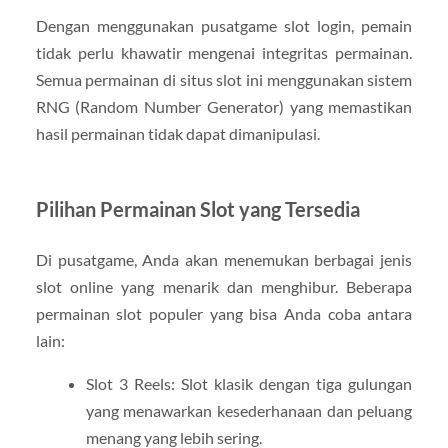
Dengan menggunakan pusatgame slot login, pemain
tidak perlu khawatir mengenai integritas permainan.
Semua permainan di situs slot ini menggunakan sistem
RNG (Random Number Generator) yang memastikan
hasil permainan tidak dapat dimanipulasi.
Pilihan Permainan Slot yang Tersedia
Di pusatgame, Anda akan menemukan berbagai jenis
slot online yang menarik dan menghibur. Beberapa
permainan slot populer yang bisa Anda coba antara
lain:
Slot 3 Reels: Slot klasik dengan tiga gulungan
yang menawarkan kesederhanaan dan peluang
menang yang lebih sering.