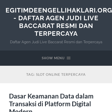
EGITIMDEENGELLIHAKLARI.OR
- DAFTAR AGEN JUDI LIVE
BACCARAT RESMI DAN
TERPERCAYA
Daftar Agen Judi Live Baccarat Resmi dan Terpercaya
SHOW MENU
TAG:
SLOT ONLINE TERPERCAYA
Dasar Keamanan Data dalam
Transaksi di Platform Digital
Modern