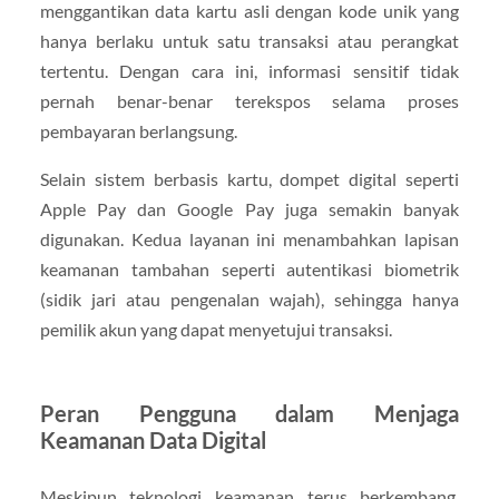
menggantikan data kartu asli dengan kode unik yang
hanya berlaku untuk satu transaksi atau perangkat
tertentu. Dengan cara ini, informasi sensitif tidak
pernah benar-benar terekspos selama proses
pembayaran berlangsung.
Selain sistem berbasis kartu, dompet digital seperti
Apple Pay
dan
Google Pay
juga semakin banyak
digunakan. Kedua layanan ini menambahkan lapisan
keamanan tambahan seperti autentikasi biometrik
(sidik jari atau pengenalan wajah), sehingga hanya
pemilik akun yang dapat menyetujui transaksi.
Peran Pengguna dalam Menjaga
Keamanan Data Digital
Meskipun teknologi keamanan terus berkembang,