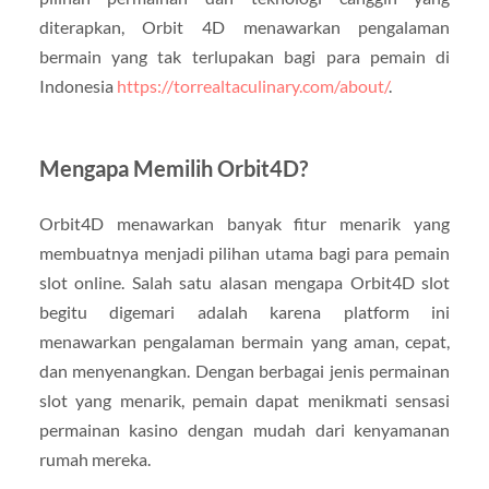
diterapkan, Orbit 4D menawarkan pengalaman
bermain yang tak terlupakan bagi para pemain di
Indonesia
https://torrealtaculinary.com/about/
.
Mengapa Memilih Orbit4D?
Orbit4D menawarkan banyak fitur menarik yang
membuatnya menjadi pilihan utama bagi para pemain
slot online. Salah satu alasan mengapa Orbit4D slot
begitu digemari adalah karena platform ini
menawarkan pengalaman bermain yang aman, cepat,
dan menyenangkan. Dengan berbagai jenis permainan
slot yang menarik, pemain dapat menikmati sensasi
permainan kasino dengan mudah dari kenyamanan
rumah mereka.