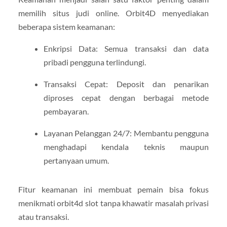
memilih situs judi online. Orbit4D menyediakan
beberapa sistem keamanan:
Enkripsi Data: Semua transaksi dan data
pribadi pengguna terlindungi.
Transaksi Cepat: Deposit dan penarikan
diproses cepat dengan berbagai metode
pembayaran.
Layanan Pelanggan 24/7: Membantu pengguna
menghadapi kendala teknis maupun
pertanyaan umum.
Fitur keamanan ini membuat pemain bisa fokus
menikmati orbit4d slot tanpa khawatir masalah privasi
atau transaksi.