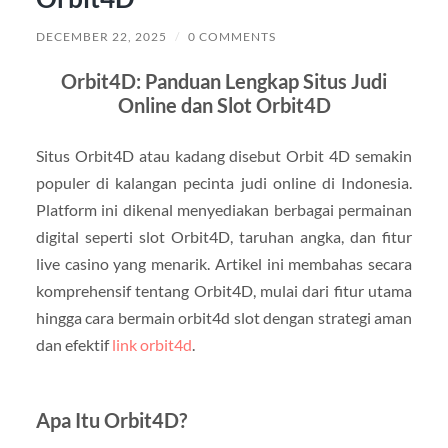
DECEMBER 22, 2025
/
0 COMMENTS
Orbit4D: Panduan Lengkap Situs Judi
Online dan Slot Orbit4D
Situs Orbit4D atau kadang disebut Orbit 4D semakin
populer di kalangan pecinta judi online di Indonesia.
Platform ini dikenal menyediakan berbagai permainan
digital seperti slot Orbit4D, taruhan angka, dan fitur
live casino yang menarik. Artikel ini membahas secara
komprehensif tentang Orbit4D, mulai dari fitur utama
hingga cara bermain orbit4d slot dengan strategi aman
dan efektif
link orbit4d
.
Apa Itu Orbit4D?