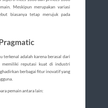
emain. Meskipun merupakan variasi
sebut biasanya tetap merujuk pada
 Pragmatic
u terkenal adalah karena berasal dari
 memiliki reputasi kuat di industri
hadirkan berbagai fitur inovatif yang
gguna.
ara pemain antara lain: