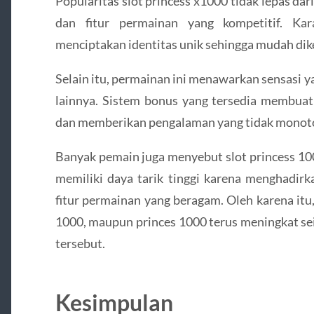
Popularitas slot princess x1000 tidak lepas da
dan fitur permainan yang kompetitif. Kar
menciptakan identitas unik sehingga mudah dike
Selain itu, permainan ini menawarkan sensasi 
lainnya. Sistem bonus yang tersedia membuat 
dan memberikan pengalaman yang tidak monot
Banyak pemain juga menyebut slot princess 10
memiliki daya tarik tinggi karena menghadir
fitur permainan yang beragam. Oleh karena itu, 
1000, maupun princes 1000 terus meningkat se
tersebut.
Kesimpulan