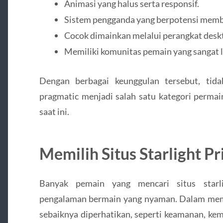
Animasi yang halus serta responsif.
Sistem pengganda yang berpotensi memb
Cocok dimainkan melalui perangkat des
Memiliki komunitas pemain yang sangat l
Dengan berbagai keunggulan tersebut, tida
pragmatic menjadi salah satu kategori permai
saat ini.
Memilih Situs Starlight P
Banyak pemain yang mencari situs starl
pengalaman bermain yang nyaman. Dalam memil
sebaiknya diperhatikan, seperti keamanan, kemu