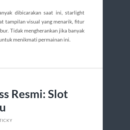
yak dibicarakan saat ini, starlight
t tampilan visual yang menarik, fitur
ur. Tidak mengherankan jika banyak
 untuk menikmati permainan ini.
ss Resmi: Slot
ru
TICKY