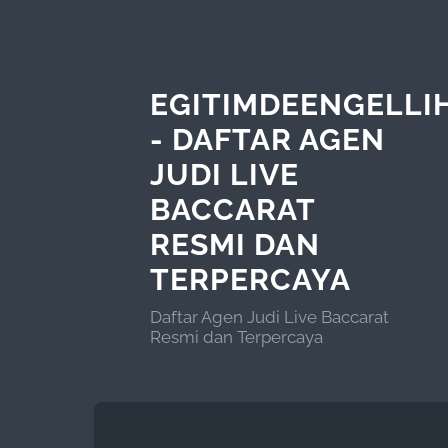
EGITIMDEENGELLI
- DAFTAR AGEN
JUDI LIVE
BACCARAT
RESMI DAN
TERPERCAYA
Daftar Agen Judi Live Baccarat
Resmi dan Terpercaya