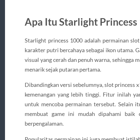
Apa Itu Starlight Princes
Starlight princess 1000 adalah permainan slo
karakter putri bercahaya sebagai ikon utama.
visual yang cerah dan penuh warna, sehingga
menarik sejak putaran pertama.
Dibandingkan versi sebelumnya, slot princess
kemenangan yang lebih tinggi. Fitur inilah 
untuk mencoba permainan tersebut. Selain it
membuat game ini mudah dipahami baik 
berpengalaman.
Popularitas permainan ini juga membuat istila