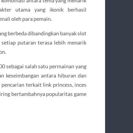
ri kombinasi antara tema yang menarik
akter utama yang ikonik berhasil
nali oleh para pemain.
yang berbeda dibandingkan banyak slot
setiap putaran terasa lebih menarik
on.
00 sebagai salah satu permainan yang
kan keseimbangan antara hiburan dan
pencarian terkait link princess, inces
iring bertambahnya popularitas game