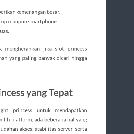
erikan kemenangan besar.
ktop maupun smartphone.
uas.
k mengherankan jika slot princess
nan yang paling banyak dicari hingga
rincess yang Tepat
ight princess untuk mendapatkan
ih platform, ada beberapa hal yang
dahan akses, stabilitas server, serta