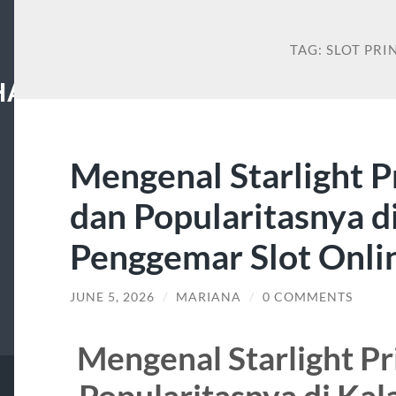
TAG:
SLOT PRI
HAKLARI.ORG
Mengenal Starlight 
dan Popularitasnya d
Penggemar Slot Onli
JUNE 5, 2026
/
MARIANA
/
0 COMMENTS
Mengenal Starlight P
Popularitasnya di Ka