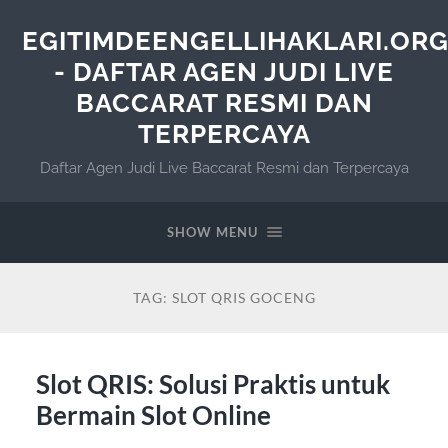
EGITIMDEENGELLIHAKLARI.OR
- DAFTAR AGEN JUDI LIVE
BACCARAT RESMI DAN
TERPERCAYA
Daftar Agen Judi Live Baccarat Resmi dan Terpercaya
SHOW MENU
TAG:
SLOT QRIS GOCENG
Slot QRIS: Solusi Praktis untuk
Bermain Slot Online