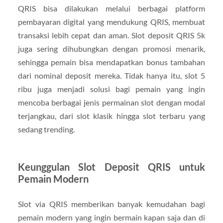
QRIS bisa dilakukan melalui berbagai platform
pembayaran digital yang mendukung QRIS, membuat
transaksi lebih cepat dan aman. Slot deposit QRIS 5k
juga sering dihubungkan dengan promosi menarik,
sehingga pemain bisa mendapatkan bonus tambahan
dari nominal deposit mereka. Tidak hanya itu, slot 5
ribu juga menjadi solusi bagi pemain yang ingin
mencoba berbagai jenis permainan slot dengan modal
terjangkau, dari slot klasik hingga slot terbaru yang
sedang trending.
Keunggulan Slot Deposit QRIS untuk
Pemain Modern
Slot via QRIS memberikan banyak kemudahan bagi
pemain modern yang ingin bermain kapan saja dan di