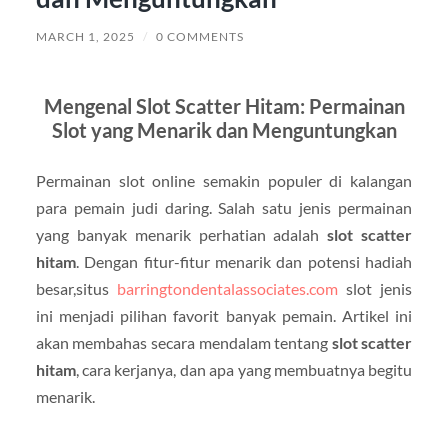
MARCH 1, 2025
/
0 COMMENTS
Mengenal Slot Scatter Hitam: Permainan
Slot yang Menarik dan Menguntungkan
Permainan slot online semakin populer di kalangan
para pemain judi daring. Salah satu jenis permainan
yang banyak menarik perhatian adalah
slot scatter
hitam
. Dengan fitur-fitur menarik dan potensi hadiah
besar,situs
barringtondentalassociates.com
slot jenis
ini menjadi pilihan favorit banyak pemain. Artikel ini
akan membahas secara mendalam tentang
slot scatter
hitam
, cara kerjanya, dan apa yang membuatnya begitu
menarik.