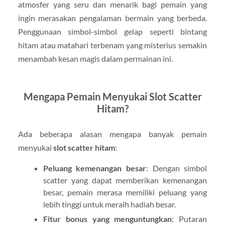
atmosfer yang seru dan menarik bagi pemain yang
ingin merasakan pengalaman bermain yang berbeda.
Penggunaan simbol-simbol gelap seperti bintang
hitam atau matahari terbenam yang misterius semakin
menambah kesan magis dalam permainan ini.
Mengapa Pemain Menyukai Slot Scatter
Hitam?
Ada beberapa alasan mengapa banyak pemain
menyukai
slot scatter hitam
:
Peluang kemenangan besar
: Dengan simbol
scatter yang dapat memberikan kemenangan
besar, pemain merasa memiliki peluang yang
lebih tinggi untuk meraih hadiah besar.
Fitur bonus yang menguntungkan
: Putaran