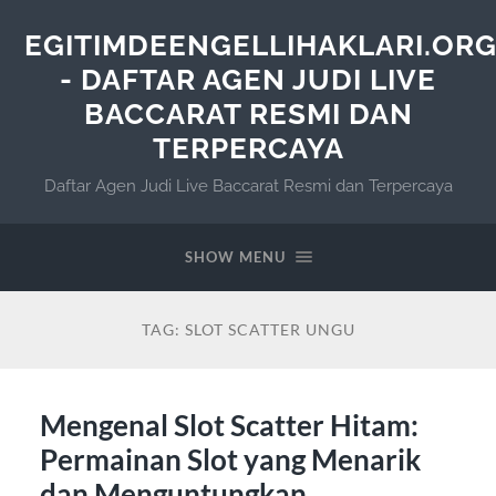
EGITIMDEENGELLIHAKLARI.OR
- DAFTAR AGEN JUDI LIVE
BACCARAT RESMI DAN
TERPERCAYA
Daftar Agen Judi Live Baccarat Resmi dan Terpercaya
SHOW MENU
TAG:
SLOT SCATTER UNGU
Mengenal Slot Scatter Hitam:
Permainan Slot yang Menarik
dan Menguntungkan