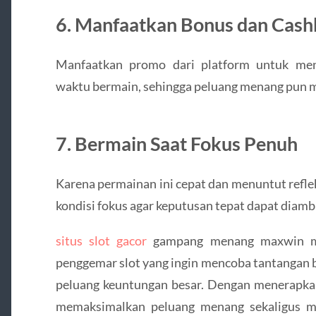
6. Manfaatkan Bonus dan Cas
Manfaatkan promo dari platform untuk m
waktu bermain, sehingga peluang menang pun 
7. Bermain Saat Fokus Penuh
Karena permainan ini cepat dan menuntut refle
kondisi fokus agar keputusan tepat dapat diambi
situs slot gacor
gampang menang maxwin me
penggemar slot yang ingin mencoba tantangan 
peluang keuntungan besar. Dengan menerapkan 
memaksimalkan peluang menang sekaligus m