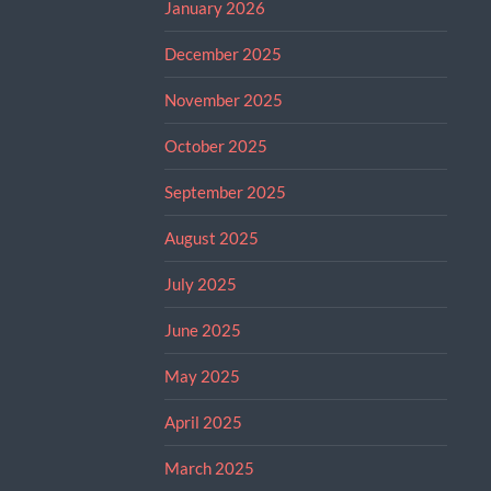
January 2026
December 2025
November 2025
October 2025
September 2025
August 2025
July 2025
June 2025
May 2025
April 2025
March 2025