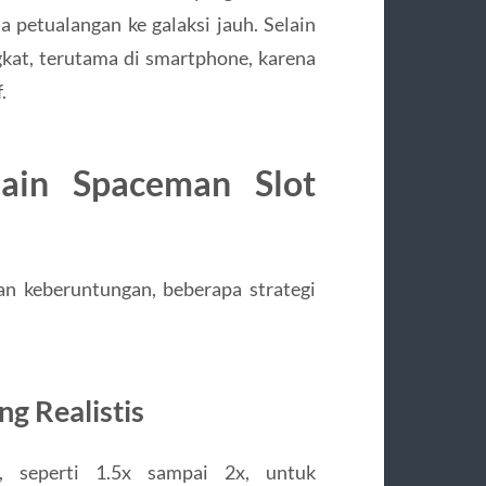
petualangan ke galaksi jauh. Selain
gkat, terutama di smartphone, karena
.
main Spaceman Slot
n keberuntungan, beberapa strategi
ng Realistis
h, seperti 1.5x sampai 2x, untuk