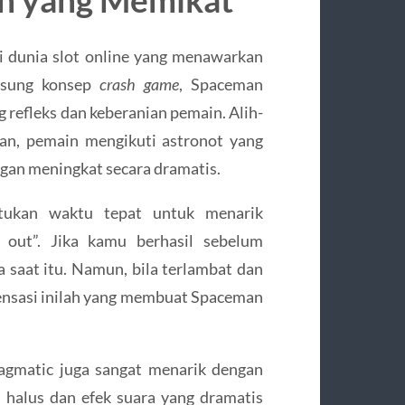
di dunia slot online yang menawarkan
gusung konsep
crash game
, Spaceman
refleks dan keberanian pemain. Alih-
an, pemain mengikuti astronot yang
gan meningkat secara dramatis.
ntukan waktu tepat untuk menarik
out”. Jika kamu berhasil sebelum
 saat itu. Namun, bila terlambat dan
Sensasi inilah yang membuat Spaceman
agmatic juga sangat menarik dengan
g halus dan efek suara yang dramatis