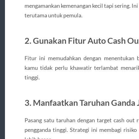
mengamankan kemenangan kecil tapi sering. Ini
terutama untuk pemula.
2. Gunakan Fitur Auto Cash Ou
Fitur ini memudahkan dengan menentukan b
kamu tidak perlu khawatir terlambat menari
tinggi.
3. Manfaatkan Taruhan Ganda 
Pasang satu taruhan dengan target cash out r
pengganda tinggi. Strategi ini membagi risi