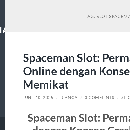
TAG:
SLOT SPACEM
HAKLARI.ORG
Spaceman Slot: Perm
Online dengan Konse
Memikat
JUNE 10, 2025
/
BIANCA
/
0 COMMENTS
/
STI
Spaceman Slot: Perma
dengan Konsep Cras