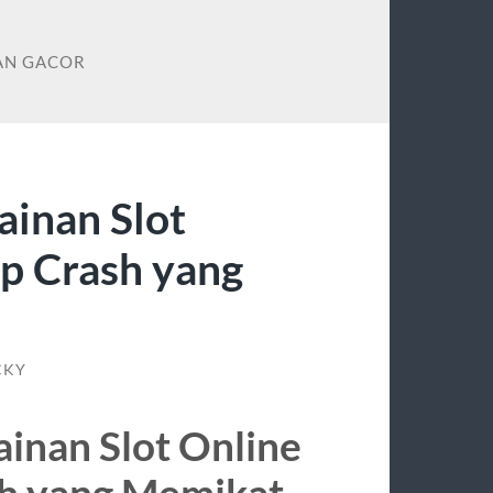
AN GACOR
ainan Slot
p Crash yang
CKY
inan Slot Online
h yang Memikat