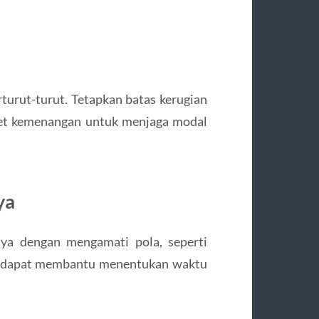
turut-turut. Tetapkan batas kerugian
get kemenangan untuk menjaga modal
ya
aya dengan mengamati pola, seperti
gi, dapat membantu menentukan waktu