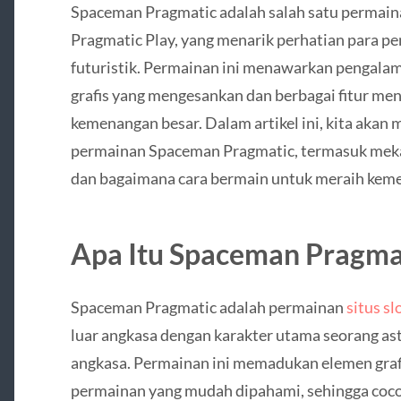
Spaceman Pragmatic adalah salah satu permai
Pragmatic Play, yang menarik perhatian para p
futuristik. Permainan ini menawarkan pengal
grafis yang mengesankan dan berbagai fitur me
kemenangan besar. Dalam artikel ini, kita akan
permainan Spaceman Pragmatic, termasuk meka
dan bagaimana cara bermain untuk meraih kem
Apa Itu Spaceman Pragma
Spaceman Pragmatic adalah permainan
situs s
luar angkasa dengan karakter utama seorang as
angkasa. Permainan ini memadukan elemen graf
permainan yang mudah dipahami, sehingga coco