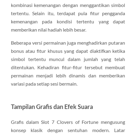
kombinasi kemenangan dengan menggantikan simbol
tertentu. Selain itu, terdapat pula fitur pengganda
kemenangan pada kondisi tertentu yang dapat
memberikan nilai hadiah lebih besar.
Beberapa versi permainan juga menghadirkan putaran
bonus atau fitur khusus yang dapat diaktifkan ketika
simbol tertentu muncul dalam jumlah yang telah
ditentukan. Kehadiran fitur-fitur tersebut membuat
permainan menjadi lebih dinamis dan memberikan
variasi pada setiap sesi bermain.
Tampilan Grafis dan Efek Suara
Grafis dalam Slot 7 Clovers of Fortune mengusung
konsep klasik dengan sentuhan modern. Latar