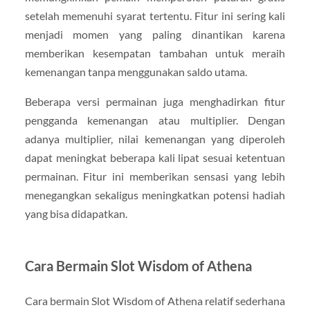
setelah memenuhi syarat tertentu. Fitur ini sering kali
menjadi momen yang paling dinantikan karena
memberikan kesempatan tambahan untuk meraih
kemenangan tanpa menggunakan saldo utama.
Beberapa versi permainan juga menghadirkan fitur
pengganda kemenangan atau multiplier. Dengan
adanya multiplier, nilai kemenangan yang diperoleh
dapat meningkat beberapa kali lipat sesuai ketentuan
permainan. Fitur ini memberikan sensasi yang lebih
menegangkan sekaligus meningkatkan potensi hadiah
yang bisa didapatkan.
Cara Bermain Slot Wisdom of Athena
Cara bermain Slot Wisdom of Athena relatif sederhana