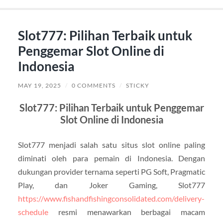
Slot777: Pilihan Terbaik untuk
Penggemar Slot Online di
Indonesia
MAY 19, 2025
/
0 COMMENTS
/
STICKY
Slot777: Pilihan Terbaik untuk Penggemar
Slot Online di Indonesia
Slot777 menjadi salah satu situs slot online paling
diminati oleh para pemain di Indonesia. Dengan
dukungan provider ternama seperti PG Soft, Pragmatic
Play, dan Joker Gaming, Slot777
https://www.fishandfishingconsolidated.com/delivery-
schedule
resmi menawarkan berbagai macam