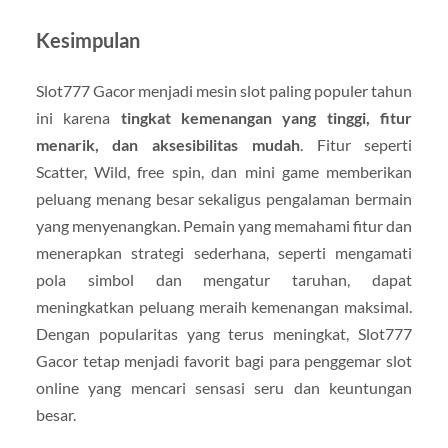
Kesimpulan
Slot777 Gacor menjadi mesin slot paling populer tahun
ini karena
tingkat kemenangan yang tinggi, fitur
menarik, dan aksesibilitas mudah
. Fitur seperti
Scatter, Wild, free spin, dan mini game memberikan
peluang menang besar sekaligus pengalaman bermain
yang menyenangkan. Pemain yang memahami fitur dan
menerapkan strategi sederhana, seperti mengamati
pola simbol dan mengatur taruhan, dapat
meningkatkan peluang meraih kemenangan maksimal.
Dengan popularitas yang terus meningkat, Slot777
Gacor tetap menjadi favorit bagi para penggemar slot
online yang mencari sensasi seru dan keuntungan
besar.