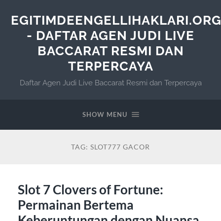
EGITIMDEENGELLIHAKLARI.OR
- DAFTAR AGEN JUDI LIVE
BACCARAT RESMI DAN
TERPERCAYA
Daftar Agen Judi Live Baccarat Resmi dan Terpercaya
SHOW MENU
TAG:
SLOT777 GACOR
Slot 7 Clovers of Fortune:
Permainan Bertema
Keberuntungan dengan Nuansa