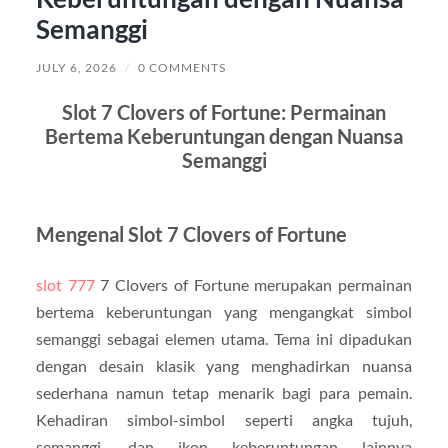
Semanggi
JULY 6, 2026
/
0 COMMENTS
Slot 7 Clovers of Fortune: Permainan
Bertema Keberuntungan dengan Nuansa
Semanggi
Mengenal Slot 7 Clovers of Fortune
slot 777
7 Clovers of Fortune merupakan permainan
bertema keberuntungan yang mengangkat simbol
semanggi sebagai elemen utama. Tema ini dipadukan
dengan desain klasik yang menghadirkan nuansa
sederhana namun tetap menarik bagi para pemain.
Kehadiran simbol-simbol seperti angka tujuh,
semanggi, dan ikon keberuntungan lainnya