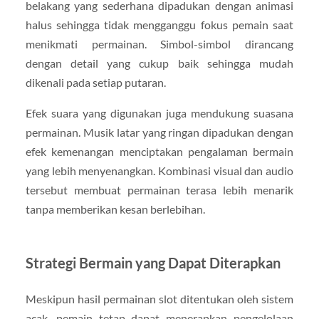
belakang yang sederhana dipadukan dengan animasi
halus sehingga tidak mengganggu fokus pemain saat
menikmati permainan. Simbol-simbol dirancang
dengan detail yang cukup baik sehingga mudah
dikenali pada setiap putaran.
Efek suara yang digunakan juga mendukung suasana
permainan. Musik latar yang ringan dipadukan dengan
efek kemenangan menciptakan pengalaman bermain
yang lebih menyenangkan. Kombinasi visual dan audio
tersebut membuat permainan terasa lebih menarik
tanpa memberikan kesan berlebihan.
Strategi Bermain yang Dapat Diterapkan
Meskipun hasil permainan slot ditentukan oleh sistem
acak, pemain tetap dapat menerapkan pengelolaan