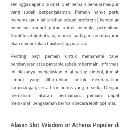
sehingga dapat dinikmati oleh pemain pemula maupun
yang sudah berpengalaman. Pemain hanya perlu
menentukan nilai taruhan sesuai preferensi, kemudian
menekan tombol putar untuk memulai permainan.
Kombinasi simbol yang muncul pada garis pembayaran
akan menentukan hasil setiap putaran.
Penting bagi pemain untuk memahami tabel
pembayaran atau paytable sebelum bermain. Informasi
ini biasanya menjelaskan nilai setiap simbol, jumlah
simbol yang dibutuhkan untuk mendapatkan
kemenangan, serta fitur bonus yang tersedia. Dengan
memahami aturan permainan, pemain dapat
menikmati pengalaman bermain secara lebih optimal.
Alasan Slot Wisdom of Athena Populer di