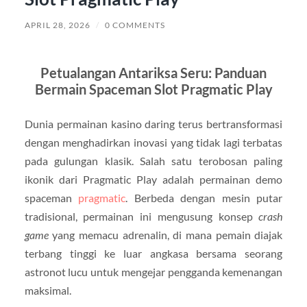
APRIL 28, 2026
/
0 COMMENTS
Petualangan Antariksa Seru: Panduan
Bermain Spaceman Slot Pragmatic Play
Dunia permainan kasino daring terus bertransformasi
dengan menghadirkan inovasi yang tidak lagi terbatas
pada gulungan klasik. Salah satu terobosan paling
ikonik dari Pragmatic Play adalah permainan
demo
spaceman
pragmatic
. Berbeda dengan mesin putar
tradisional, permainan ini mengusung konsep
crash
game
yang memacu adrenalin, di mana pemain diajak
terbang tinggi ke luar angkasa bersama seorang
astronot lucu untuk mengejar pengganda kemenangan
maksimal.