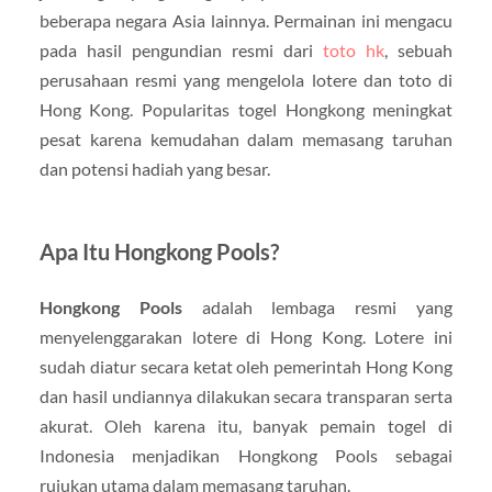
beberapa negara Asia lainnya. Permainan ini mengacu
pada hasil pengundian resmi dari
toto hk
, sebuah
perusahaan resmi yang mengelola lotere dan toto di
Hong Kong. Popularitas togel Hongkong meningkat
pesat karena kemudahan dalam memasang taruhan
dan potensi hadiah yang besar.
Apa Itu Hongkong Pools?
Hongkong Pools
adalah lembaga resmi yang
menyelenggarakan lotere di Hong Kong. Lotere ini
sudah diatur secara ketat oleh pemerintah Hong Kong
dan hasil undiannya dilakukan secara transparan serta
akurat. Oleh karena itu, banyak pemain togel di
Indonesia menjadikan Hongkong Pools sebagai
rujukan utama dalam memasang taruhan.