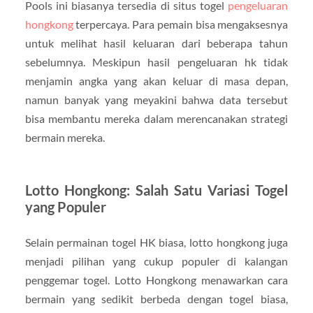
Pools ini biasanya tersedia di situs togel
pengeluaran
hongkong
terpercaya. Para pemain bisa mengaksesnya
untuk melihat hasil keluaran dari beberapa tahun
sebelumnya. Meskipun hasil pengeluaran hk tidak
menjamin angka yang akan keluar di masa depan,
namun banyak yang meyakini bahwa data tersebut
bisa membantu mereka dalam merencanakan strategi
bermain mereka.
Lotto Hongkong: Salah Satu Variasi Togel
yang Populer
Selain permainan togel HK biasa, lotto hongkong juga
menjadi pilihan yang cukup populer di kalangan
penggemar togel. Lotto Hongkong menawarkan cara
bermain yang sedikit berbeda dengan togel biasa,