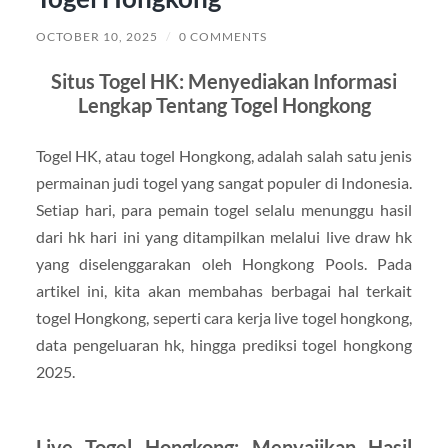
OCTOBER 10, 2025
/
0 COMMENTS
Situs Togel HK: Menyediakan Informasi
Lengkap Tentang Togel Hongkong
Togel HK, atau togel Hongkong, adalah salah satu jenis
permainan judi togel yang sangat populer di Indonesia.
Setiap hari, para pemain togel selalu menunggu hasil
dari hk hari ini yang ditampilkan melalui live draw hk
yang diselenggarakan oleh Hongkong Pools. Pada
artikel ini, kita akan membahas berbagai hal terkait
togel Hongkong, seperti cara kerja live togel hongkong,
data pengeluaran hk, hingga prediksi togel hongkong
2025.
Live Togel Hongkong: Menyajikan Hasil