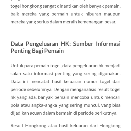
togel hongkong sangat dinantikan oleh banyak pemain,
baik mereka yang bermain untuk hiburan maupun
mereka yang serius dalam meraih kemenangan besar.
Data Pengeluaran HK: Sumber Informasi
Penting Bagi Pemain
Untuk para pemain togel, data pengeluaran hk menjadi
salah satu informasi penting yang sering digunakan.
Data ini mencatat hasil keluaran nomor togel dari
periode sebelumnya. Dengan menganalisis result togel
hk yang ada, banyak pemain mencoba untuk mencari
pola atau angka-angka yang sering muncul, yang bisa
dijadikan acuan dalam bermain di periode berikutnya.
Result Hongkong atau hasil keluaran dari Hongkong