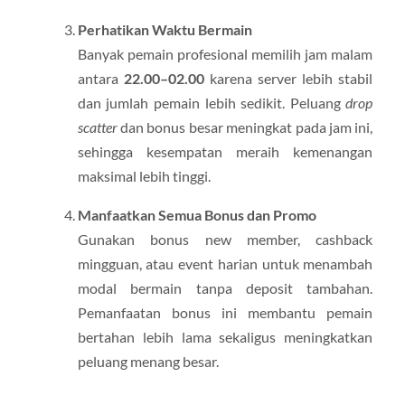
Perhatikan Waktu Bermain
Banyak pemain profesional memilih jam malam
antara
22.00–02.00
karena server lebih stabil
dan jumlah pemain lebih sedikit. Peluang
drop
scatter
dan bonus besar meningkat pada jam ini,
sehingga kesempatan meraih kemenangan
maksimal lebih tinggi.
Manfaatkan Semua Bonus dan Promo
Gunakan bonus new member, cashback
mingguan, atau event harian untuk menambah
modal bermain tanpa deposit tambahan.
Pemanfaatan bonus ini membantu pemain
bertahan lebih lama sekaligus meningkatkan
peluang menang besar.