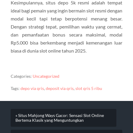
Kesimpulannya, situs depo 5k resmi adalah tempat
ideal bagi pemain yang ingin bermain slot resmi dengan
modal kecil tapi tetap berpotensi menang besar.
Dengan strategi tepat, pemilihan waktu yang cermat,
dan pemanfaatan bonus secara maksimal, modal
Rp5.000 bisa berkembang menjadi kemenangan luar
biasa di dunia slot online tahun 2025.
Categories:
Uncategorized
Tags:
depo via qris
,
deposit via qris
,
slot qris 5 ribu
« Situs Mahjong Ways Gacor: Sensasi Slot Online
Bertema Klasik yang Menguntungkan