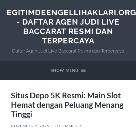
EGITIMDEENGELLIHAKLARI.OR
- DAFTAR AGEN JUDI LIVE
BACCARAT RESMI DAN
TERPERCAYA
Daftar Agen Judi Live Baccarat Resmi dan Terpercaya
SHOW MENU
Situs Depo 5K Resmi: Main Slot
Hemat dengan Peluang Menang
Tinggi
NOVEMBER 9, 2025
/
0 COMMENTS