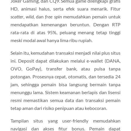
Joker Gaming, dan CQ9. Semua game dilengkapi grafis
HD, animasi halus, serta efek suara menarik. Fitur
scatter
,
wild
, dan
free spin
memudahkan pemain untuk
mendapatkan kemenangan beruntun. Dengan RTP
rata-rata di atas 95%, peluang menang tetap tinggi
meski modal awal hanya lima ribu rupiah.
Selain itu, kemudahan transaksi menjadi nilai plus situs
ini. Deposit dapat dilakukan melalui e-wallet (DANA,
OVO, GoPay), transfer bank, atau pulsa tanpa
potongan. Prosesnya cepat, otomatis, dan tersedia 24
jam, sehingga pemain bisa langsung bermain tanpa
menunggu lama. Sistem keamanan berlapis dan lisensi
resmi memastikan semua data dan transaksi pemain
tetap aman dari risiko penipuan atau kebocoran.
Tampilan situs yang user-friendly memudahkan
navigasi dan akses fitur bonus. Pemain dapat