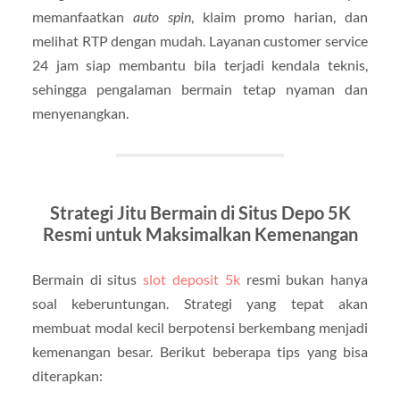
memanfaatkan
auto spin
, klaim promo harian, dan
melihat RTP dengan mudah. Layanan customer service
24 jam siap membantu bila terjadi kendala teknis,
sehingga pengalaman bermain tetap nyaman dan
menyenangkan.
Strategi Jitu Bermain di Situs Depo 5K
Resmi untuk Maksimalkan Kemenangan
Bermain di situs
slot deposit 5k
resmi bukan hanya
soal keberuntungan. Strategi yang tepat akan
membuat modal kecil berpotensi berkembang menjadi
kemenangan besar. Berikut beberapa tips yang bisa
diterapkan: