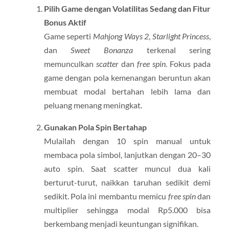
Pilih Game dengan Volatilitas Sedang dan Fitur
Bonus Aktif
Game seperti
Mahjong Ways 2
,
Starlight Princess
,
dan
Sweet Bonanza
terkenal sering
memunculkan
scatter
dan
free spin
. Fokus pada
game dengan pola kemenangan beruntun akan
membuat modal bertahan lebih lama dan
peluang menang meningkat.
Gunakan Pola Spin Bertahap
Mulailah dengan 10 spin manual untuk
membaca pola simbol, lanjutkan dengan 20–30
auto spin. Saat scatter muncul dua kali
berturut-turut, naikkan taruhan sedikit demi
sedikit. Pola ini membantu memicu
free spin
dan
multiplier sehingga modal Rp5.000 bisa
berkembang menjadi keuntungan signifikan.