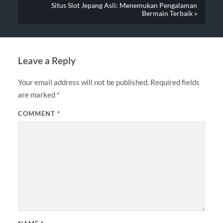
Situs Slot Jepang Asli: Menemukan Pengalaman
Bermain Terbaik »
Leave a Reply
Your email address will not be published.
Required fields
are marked
*
COMMENT
*