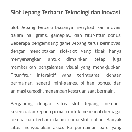
Slot Jepang Terbaru: Teknologi dan Inovasi
Slot Jepang terbaru biasanya menghadirkan inovasi
dalam hal grafis, gameplay, dan fitur-fitur bonus.
Beberapa pengembang game Jepang terus berinovasi
dengan menciptakan slot-slot yang tidak hanya
menyenangkan untuk dimainkan, tetapi juga
memberikan pengalaman visual yang menakjubkan.
Fitur-fitur interaktif yang terintegrasi dengan
permainan, seperti mini-games, pilihan bonus, dan
animasi canggih, menambah keseruan saat bermain.
Bergabung dengan situs slot Jepang memberi
kesempatan kepada pemain untuk menikmati berbagai
pembaruan terbaru dalam dunia slot online. Banyak
situs menyediakan akses ke permainan baru yang