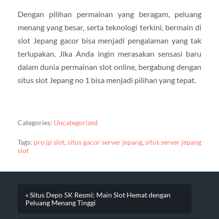
Dengan pilihan permainan yang beragam, peluang
menang yang besar, serta teknologi terkini, bermain di
slot Jepang gacor bisa menjadi pengalaman yang tak
terlupakan. Jika Anda ingin merasakan sensasi baru
dalam dunia permainan slot online, bergabung dengan
situs slot Jepang no 1 bisa menjadi pilihan yang tepat.
Categories:
Uncategorized
Tags:
pro jp slot
,
situs gacor server jepang
,
situs server jepang
slot
« Situs Depo 5K Resmi: Main Slot Hemat dengan
Peluang Menang Tinggi