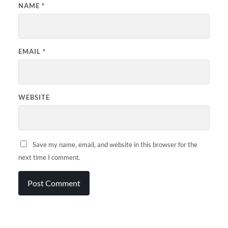
NAME
*
EMAIL
*
WEBSITE
Save my name, email, and website in this browser for the
next time I comment.