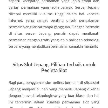
seperti kecepatan permainan yang lebih stabil dan
variasi permainan yang lebih banyak. Server Jepang
dikenal memiliki kualitas tinggi dalam hal koneksi
internet, yang sangat penting untuk pengalaman
bermain yang lancar tanpa gangguan. Dengan bermain
di situs server Jepang, pemain dapat menikmati
permainan dengan grafis yang lebih baik dan teknologi
terbaru yang menjadikan permainan semakin menarik.
Situs Slot Jepang: Pilihan Terbaik untuk
Pecinta Slot
Bagi para penggemar slot online, bermain di situs slot
Jepang menjadi pilihan yang menarik. Jepang dikenal
dengan inovasi teknologinya yang luar biasa, dan hal
ini tercermin dalam kualitas permainan slot yang